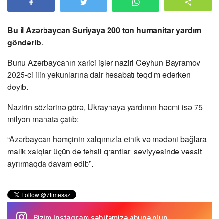
Bu il Azərbaycan Suriyaya 200 ton humanitar yardım
göndərib
.
Bunu Azərbaycanın xarici işlər naziri Ceyhun Bayramov
2025-ci ilin yekunlarına dair hesabatı təqdim edərkən
deyib.
Nazirin sözlərinə görə, Ukraynaya yardımın həcmi isə 75
milyon manata çatıb:
“Azərbaycan həmçinin xalqımızla etnik və mədəni bağlara
malik xalqlar üçün də təhsil qrantları səviyyəsində vəsait
ayrırmaqda davam edib”.
Bizim Instagram səhifəmizə abunə olun