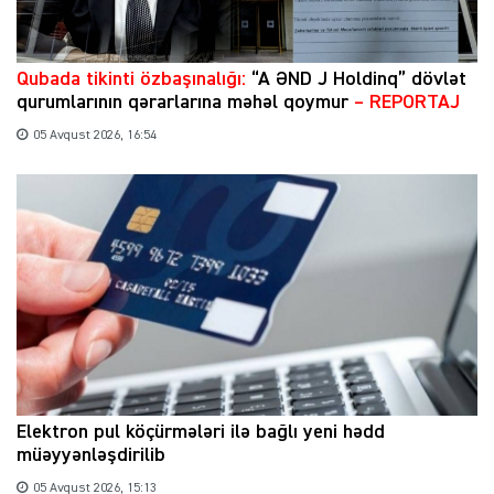
Qubada tikinti özbaşınalığı:
“A ƏND J Holdinq” dövlət
qurumlarının qərarlarına məhəl qoymur
– REPORTAJ
05 Avqust 2026, 16:54
Elektron pul köçürmələri ilə bağlı yeni hədd
müəyyənləşdirilib
05 Avqust 2026, 15:13