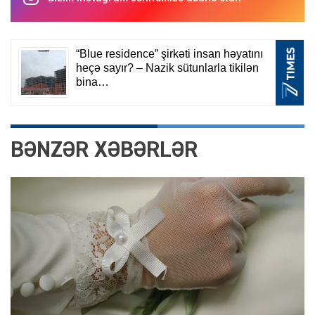
BƏNZƏR XƏBƏRLƏR