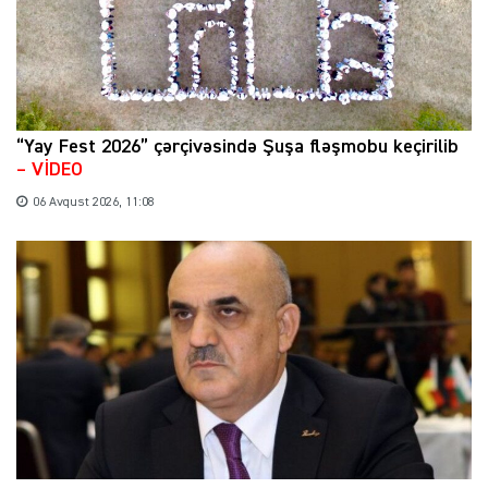
“Yay Fest 2026” çərçivəsində Şuşa fləşmobu keçirilib
– VİDEO
06 Avqust 2026, 11:08