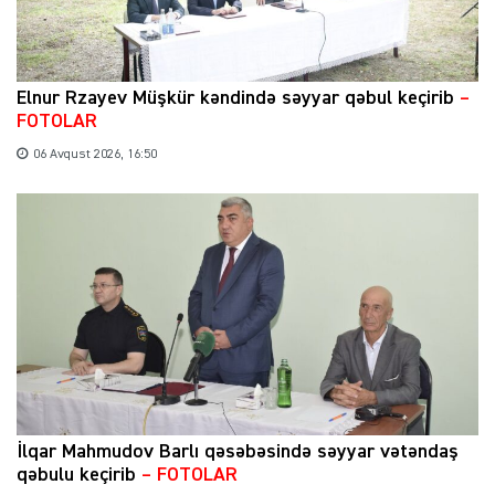
Elnur Rzayev Müşkür kəndində səyyar qəbul keçirib
–
FOTOLAR
06 Avqust 2026, 16:50
İlqar Mahmudov Barlı qəsəbəsində səyyar vətəndaş
qəbulu keçirib
– FOTOLAR