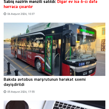
Sabiq nazirin mənzili satıldı:
Digər ev isə 6-cı dəfə
hərraca çıxarılır
06 Avqust 2026, 10:37
Bakıda avtobus marşrutunun hərəkət sxemi
dəyişdirildi
05 Avqust 2026, 17:55