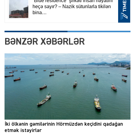
BƏNZƏR XƏBƏRLƏR
İki ölkənin gəmilərinin Hörmüzdən keçidini qadağan
etmək istəyirlər