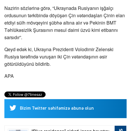
Nazirin sözlərinə görə, “Ukraynada Rusiyanın işğalçı
ordusunun tərkibində döyüşən Çin vətəndaşları Çinin elan
etdiyi sülh mövqeyini şübhə altına alır və Pekinin BMT
Təhlükəsizlik Şurasının məsul daimi üzvü kimi etibarını
sarsıdır”.
Qeyd edək ki, Ukrayna Prezidenti Volodimir Zelenski
Rusiya tərəfində vuruşan iki Çin vətəndaşının əsir
götürüldüyünü bildirib.
APA
Bizim Twitter səhifəmizə abunə olun