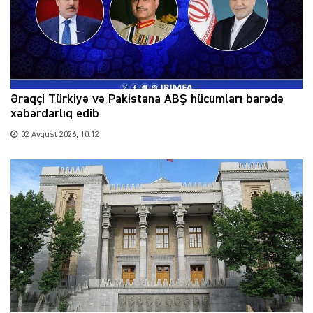
Əraqçi Türkiyə və Pakistana ABŞ hücumları barədə
xəbərdarlıq edib
02 Avqust 2026, 10:12