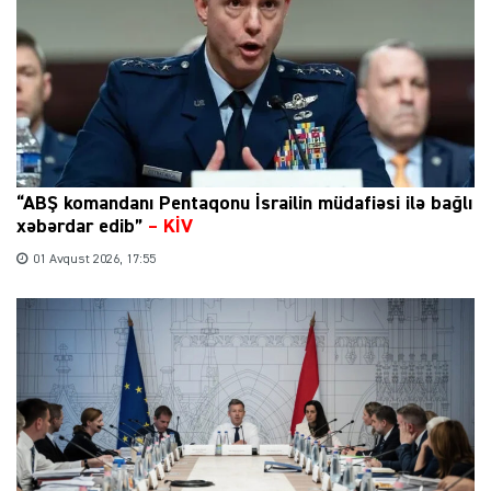
“ABŞ komandanı Pentaqonu İsrailin müdafiəsi ilə bağlı
xəbərdar edib”
–
KİV
01 Avqust 2026, 17:55