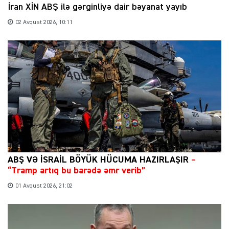
İran XİN ABŞ ilə gərginliyə dair bəyanat yayıb
02 Avqust 2026, 10:11
ABŞ VƏ İSRAİL BÖYÜK HÜCUMA HAZIRLAŞIR
–
“Tramp artıq bu barədə əmr verib”
01 Avqust 2026, 21:02