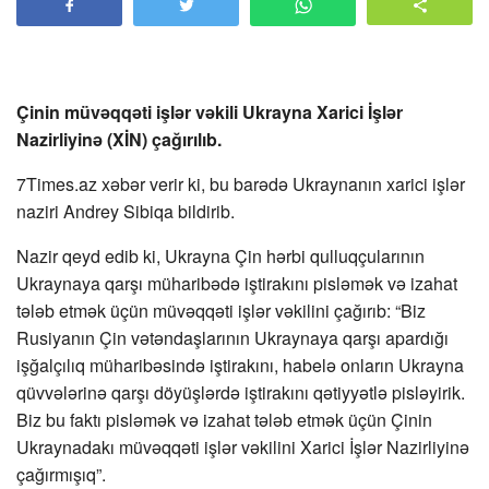
Çinin müvəqqəti işlər vəkili Ukrayna Xarici İşlər
Nazirliyinə (XİN) çağırılıb.
7Times.az xəbər verir ki, bu barədə Ukraynanın xarici işlər
naziri Andrey Sibiqa bildirib.
Nazir qeyd edib ki, Ukrayna Çin hərbi qulluqçularının
Ukraynaya qarşı müharibədə iştirakını pisləmək və izahat
tələb etmək üçün müvəqqəti işlər vəkilini çağırıb: “Biz
Rusiyanın Çin vətəndaşlarının Ukraynaya qarşı apardığı
işğalçılıq müharibəsində iştirakını, habelə onların Ukrayna
qüvvələrinə qarşı döyüşlərdə iştirakını qətiyyətlə pisləyirik.
Biz bu faktı pisləmək və izahat tələb etmək üçün Çinin
Ukraynadakı müvəqqəti işlər vəkilini Xarici İşlər Nazirliyinə
çağırmışıq”.