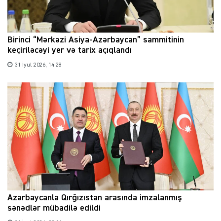
Birinci “Mərkəzi Asiya-Azərbaycan” sammitinin
keçiriləcəyi yer və tarix açıqlandı
31 İyul 2026, 14:28
Azərbaycanla Qırğızıstan arasında imzalanmış
sənədlər mübadilə edildi