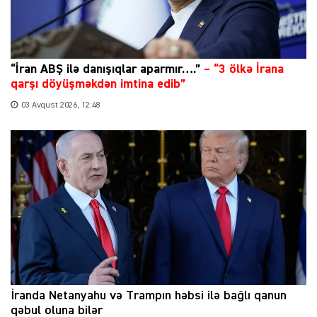
“İran ABŞ ilə danışıqlar aparmır….”
–
“3 ölkə İrana
qarşı döyüşməkdən imtina edib”
03 Avqust 2026, 12:48
İranda Netanyahu və Trampın həbsi ilə bağlı qanun
qəbul oluna bilər