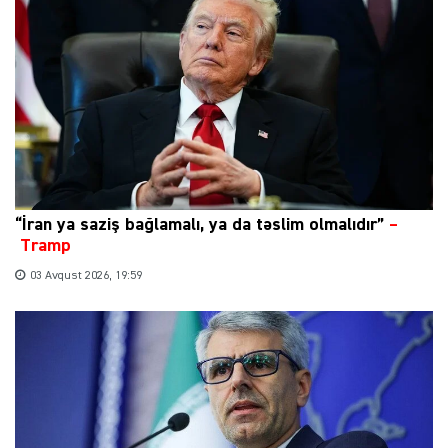
“İran ya saziş bağlamalı, ya da təslim olmalıdır”
–
Tramp
03 Avqust 2026, 19:59