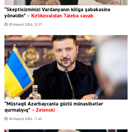
“Skeptisizminizi Vardanyanın kölgə şəbəkəsinə
yönəldin”
–
Kırlıkovalıdan Talebə cavab
05 Avqust 2026, 12:37
“Müstəqil Azərbaycanla güclü münasibətlər
qurmalıyıq”
–
Zelenski
04 Avqust 2026, 11:43