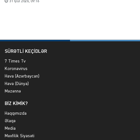
31 İyul 2026, 09:16
SÜRƏTLİ KEÇİDLƏR
7 Times Tv
Koronavirus
Hava (Azərbaycan)
Hava (Dünya)
Məzənnə
BİZ KİMİK?
Haqqımızda
Əlaqə
Media
Məxfilik Siyasəti