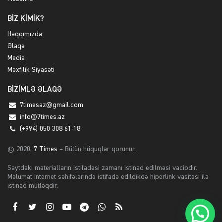
BİZ KİMİK?
Haqqımızda
Əlaqə
Media
Məxfilik Siyasəti
BİZİMLƏ ƏLAQƏ
7timesaz@gmail.com
info@7times.az
(+994) 050 308-61-18
© 2020,
7 Times
– Bütün hüquqlar qorunur.
Saytdakı materialların istifadəsi zamanı istinad edilməsi vacibdir.
Məlumat internet səhifələrində istifadə edildikdə hiperlink vasitəsi ilə
istinad mütləqdir.