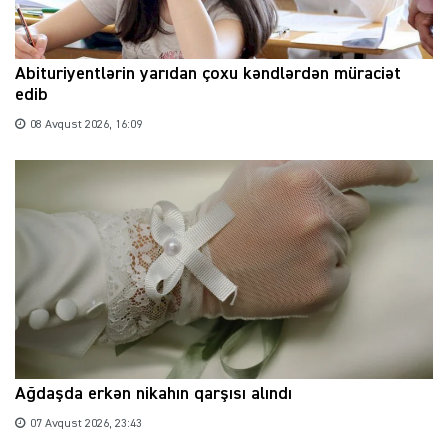
Abituriyentlərin yarıdan çoxu kəndlərdən müraciət
edib
08 Avqust 2026, 16:09
Ağdaşda erkən nikahın qarşısı alındı
07 Avqust 2026, 23:43