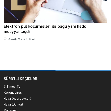
Elektron pul köçürmələri ilə bağlı yeni hədd
müəyyənləşdi
05 Avqust 2026, 17:43
SÜRƏTLİ KEÇİDLƏR
7 Times Tv
Koronavirus
Hava (Azərbaycan)
Hava (Dünya)
Məzənnə