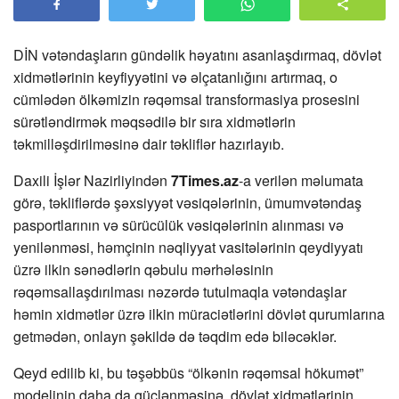
DİN vətəndaşların gündəlik həyatını asanlaşdırmaq, dövlət
xidmətlərinin keyfiyyətini və əlçatanlığını artırmaq, o
cümlədən ölkəmizin rəqəmsal transformasiya prosesini
sürətləndirmək məqsədilə bir sıra xidmətlərin
təkmilləşdirilməsinə dair təkliflər hazırlayıb.
Daxili İşlər Nazirliyindən
7Times.az
-a verilən məlumata
görə, təkliflərdə şəxsiyyət vəsiqələrinin, ümumvətəndaş
pasportlarının və sürücülük vəsiqələrinin alınması və
yenilənməsi, həmçinin nəqliyyat vasitələrinin qeydiyyatı
üzrə ilkin sənədlərin qəbulu mərhələsinin
rəqəmsallaşdırılması nəzərdə tutulmaqla vətəndaşlar
həmin xidmətlər üzrə ilkin müraciətlərini dövlət qurumlarına
getmədən, onlayn şəkildə də təqdim edə biləcəklər.
Qeyd edilib ki, bu təşəbbüs “ölkənin rəqəmsal hökumət”
modelinin daha da güclənməsinə, dövlət xidmətlərinin