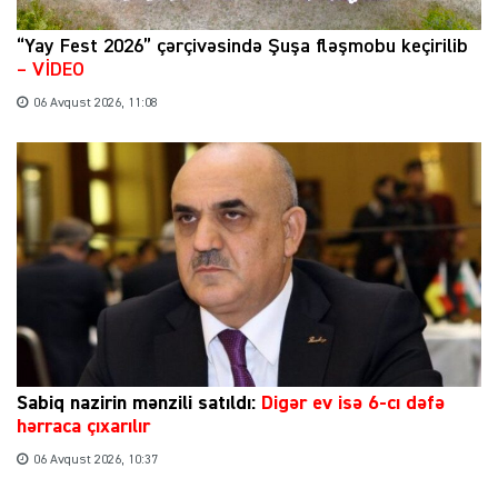
“Yay Fest 2026” çərçivəsində Şuşa fləşmobu keçirilib
– VİDEO
06 Avqust 2026, 11:08
Sabiq nazirin mənzili satıldı:
Digər ev isə 6-cı dəfə
hərraca çıxarılır
06 Avqust 2026, 10:37