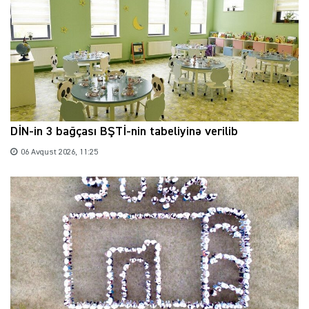
DİN-in 3 bağçası BŞTİ-nin tabeliyinə verilib
06 Avqust 2026, 11:25