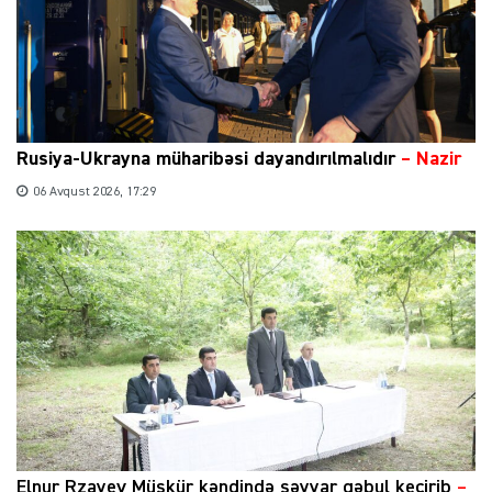
Rusiya-Ukrayna müharibəsi dayandırılmalıdır
– Nazir
06 Avqust 2026, 17:29
Elnur Rzayev Müşkür kəndində səyyar qəbul keçirib
–