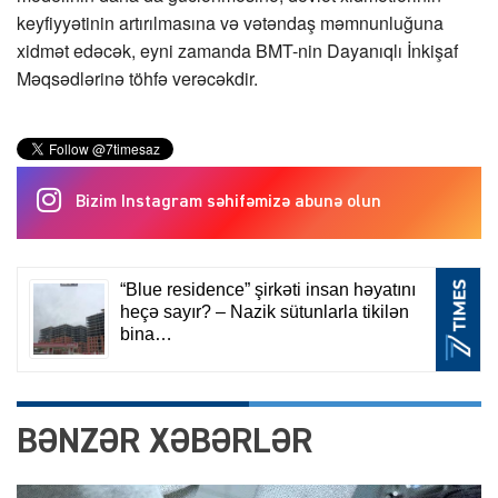
keyfiyyətinin artırılmasına və vətəndaş məmnunluğuna
xidmət edəcək, eyni zamanda BMT-nin Dayanıqlı İnkişaf
Məqsədlərinə töhfə verəcəkdir.
Bizim Instagram səhifəmizə abunə olun
BƏNZƏR XƏBƏRLƏR