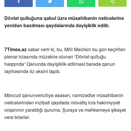
Dövlət qulluğuna qəbul üzrə müsahibənin nəticələrinə
yenidən baxılması qaydalarında dəyişiklik edilir.
7Times.az
xəbər verir ki, bu, Milli Məclisin bu gün keçirilən
plenar iclasında müzakirə olunan “Dövlət qulluğu
haqqında” Qanunda dəyişiklik edilməsi barədə qanun
layihəsində öz əksini tapıb.
Mövcud qanunvericiliyə əsasən, namizədlər müsahibənin
nəticələrindən inzibati qaydada müvafiq icra hakimiyyəti
orqanının yaratdığı quruma, Şuraya və məhkəməyə şikayət
verə bilərlər.