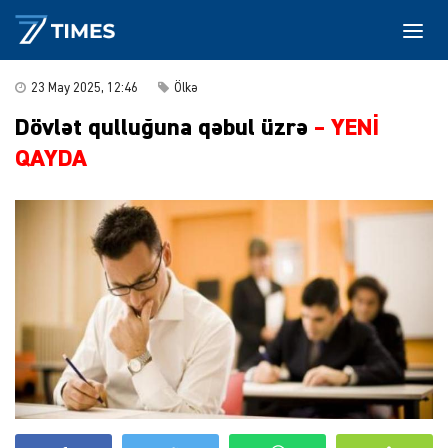
23 May 2025, 12:46
Ölkə
Dövlət qulluğuna qəbul üzrə
– YENİ
QAYDA