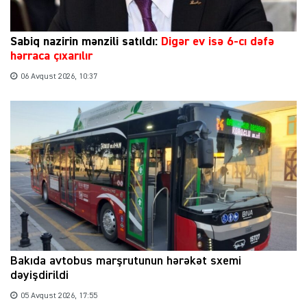
Sabiq nazirin mənzili satıldı:
Digər ev isə 6-cı dəfə
hərraca çıxarılır
06 Avqust 2026, 10:37
Bakıda avtobus marşrutunun hərəkət sxemi
dəyişdirildi
05 Avqust 2026, 17:55