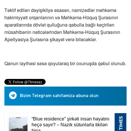
Təklif edilən dəyişikliyə əsasən, namizədlər məhkəmə
hakimiyyəti orqanlarının və Məhkəmə-Hüquq Şurasının
aparatlarında dövlət qulluğuna qəbulla bağlı keçirilən
müsahibənin nəticələrindən Məhkəmə-Hüquq Şurasının
Apellyasiya Şurasına şikayət verə biləcəklər.
Qanun layihəsi səsə qoyularaq bir oxunuşda qəbul olunub.
Bizim Telegram səhifəmizə abunə olun