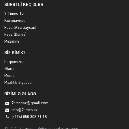
SÜRƏTLİ KEÇİDLƏR
7 Times Tv
Koronavirus
Hava (Azərbaycan)
Hava (Dünya)
Məzənnə
BİZ KİMİK?
Haqqımızda
Əlaqə
Media
Məxfilik Siyasəti
BİZİMLƏ ƏLAQƏ
7timesaz@gmail.com
info@7times.az
(+994) 050 308-61-18
© 2020,
7 Times
– Bütün hüquqlar qorunur.