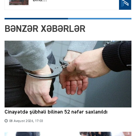
BƏNZƏR XƏBƏRLƏR
Cinayətdə şübhəli bilinən 52 nəfər saxlanıldı
08 Avqust 2026, 17:03