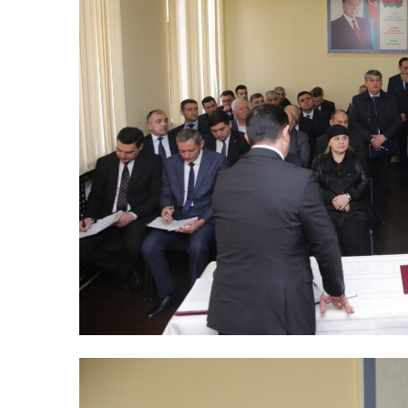
Şəhərsalma ili və qanunsuz tikinti
nəzarət mexanizmi haradadır?
01 İyun 2026, 11:28