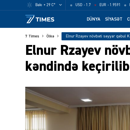
Bakı
+ 29 C°
USD
- 1.7
EUR
- 1.9591
DÜNYA
SIYASƏT
C
7 Times
Ölkə
Elnur Rzayev növ
kəndində keçirili