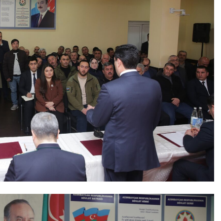
lər:
Təhsil ocaqlarında şagirdlərimizi
zəhərləyən vəhamətli əllər
– REPORTAJ
31 Oktyabr 2025, 15:22