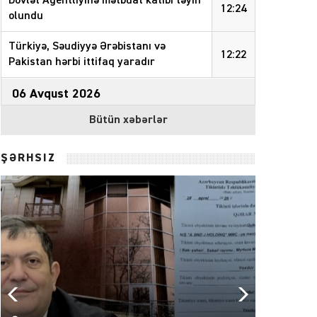
Dövlət Agentliyinə mətbuat katibi təyin
12:24
olundu
Türkiyə, Səudiyyə Ərəbistanı və
12:22
Pakistan hərbi ittifaq yaradır
06 Avqust 2026
Bütün xəbərlər
Rusiya-Ukrayna müharibəsi
17:29
dayandırılmalıdır
– Nazir
ŞƏRHSİZ
Məhəmməd Salah “Trabzonspor”la
17:09
müqavilə bağladı
Elnur Rzayev Müşkür kəndində səyyar
16:50
qəbul keçirib
– FOTOLAR
İlqar Mahmudov Barlı qəsəbəsində
səyyar vətəndaş qəbulu keçirib
–
16:35
FOTOLAR