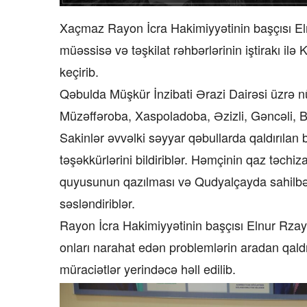
Xaçmaz Rayon İcra Hakimiyyətinin başçısı Eln
müəssisə və təşkilat rəhbərlərinin iştirakı 
keçirib.
Qəbulda Müşkür İnzibati Ərazi Dairəsi üzrə 
Müzəffəroba, Xaspoladoba, Əzizli, Gəncəli, Bəb
Sakinlər əvvəlki səyyar qəbullarda qaldırılan b
təşəkkürlərini bildiriblər. Həmçinin qaz təchiza
quyusunun qazılması və Qudyalçayda sahilbərki
səsləndiriblər.
Rayon İcra Hakimiyyətinin başçısı Elnur Rzayev
onları narahat edən problemlərin aradan qaldır
müraciətlər yerindəcə həll edilib.