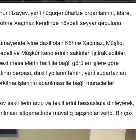
ur Rzayev, yerli hüquq-mühafizə orqanlarının, idarə,
ilə Köhnə Xaçmaz kəndində növbəti səyyar qəbulunu
nümayəndəliyinə daxil olan Köhnə Xaçmaz, Müşfiq,
əli və Müşkür kəndlərinin sakinləri iştirak ediblər.
əzi məsələlərin həlli ilə bağlı görülən işlərə görə
tının bərpası, daxili yolların təmiri, yeni subartezian
tmə işlərinin aparılması ilə bağlı müraciətlər
 sakinlərin arzu və təkliflərini həssaslıqla dinləyərək,
ılması istiqamətində müvafiq tapşırıqlar verib. Bir çox