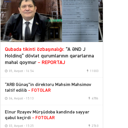
Qubada tikinti özbaşınalığı:
“A ƏND J
Holdinq” dövlət qurumlarının qərarlarına
məhəl qoymur
– REPORTAJ
05, Avqust - 16:54
11003
“ARB Günəş”in direktoru Məhsim Məhsimov
təltif edilib
– FOTOLAR
04, Avqust - 15:13
4786
Elnur Rzayev Mürşüdoba kəndində səyyar
qəbul keçirdi
– FOTOLAR
03, Avqust - 15:25
2760