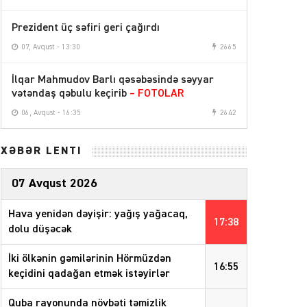
Prezident üç səfiri geri çağırdı
07, Avqust - 13:30
2665
İlqar Mahmudov Barlı qəsəbəsində səyyar
vətəndaş qəbulu keçirib
– FOTOLAR
06, Avqust - 16:35
2642
XƏBƏR LENTİ
07 Avqust 2026
Hava yenidən dəyişir: yağış yağacaq,
17:38
dolu düşəcək
İki ölkənin gəmilərinin Hörmüzdən
16:55
keçidini qadağan etmək istəyirlər
Quba rayonunda növbəti təmizlik