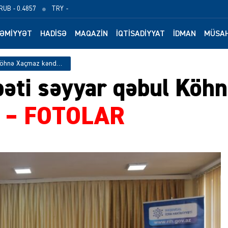
RUB
- 0.4857
TRY
-
ƏMIYYƏT
HADISƏ
MAQAZIN
İQTISADIYYAT
İDMAN
MÜSAH
Elnur Rzayev növbəti səyyar qəbul Köhnə Xaçmaz kəndində keçirilib – FOTOLAR
bəti səyyar qəbul Köh
b
– FOTOLAR