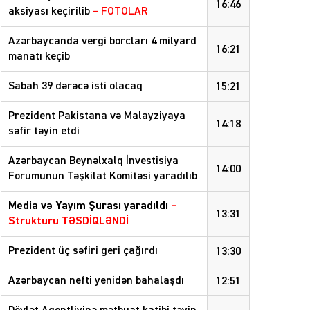
16:46
aksiyası keçirilib
– FOTOLAR
Azərbaycanda vergi borcları 4 milyard
16:21
manatı keçib
Sabah 39 dərəcə isti olacaq
15:21
Prezident Pakistana və Malayziyaya
14:18
səfir təyin etdi
Azərbaycan Beynəlxalq İnvestisiya
14:00
Forumunun Təşkilat Komitəsi yaradılıb
Media və Yayım Şurası yaradıldı
–
13:31
Strukturu TƏSDİQLƏNDİ
Prezident üç səfiri geri çağırdı
13:30
Azərbaycan nefti yenidən bahalaşdı
12:51