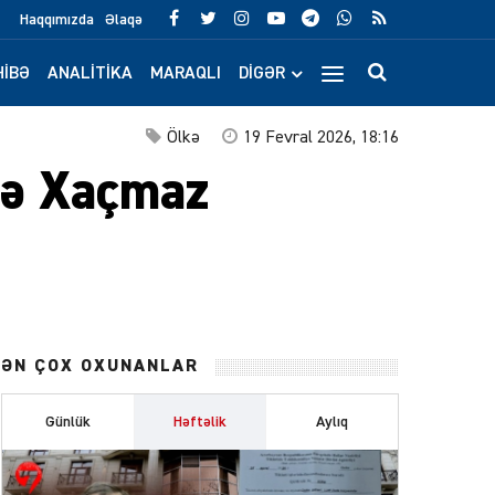
Haqqımızda
Əlaqə
IBƏ
ANALITIKA
MARAQLI
DIGƏR
Ölkə
19 Fevral 2026, 18:16
nə Xaçmaz
ƏN ÇOX OXUNANLAR
Günlük
Həftəlik
Aylıq