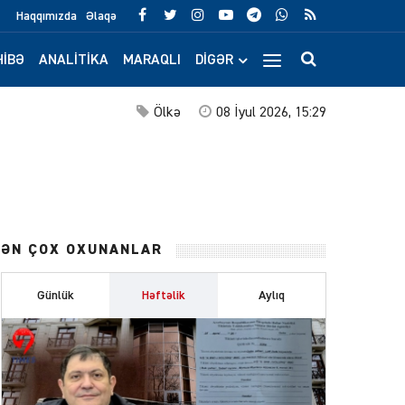
Haqqımızda
Əlaqə
IBƏ
ANALITIKA
MARAQLI
DIGƏR
Ölkə
08 İyul 2026, 15:29
ƏN ÇOX OXUNANLAR
Günlük
Həftəlik
Aylıq