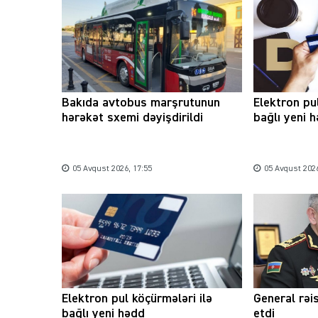
Bakıda avtobus marşrutunun
Elektron pu
hərəkət sxemi dəyişdirildi
bağlı yeni 
05 Avqust 2026, 17:55
05 Avqust 2026
Elektron pul köçürmələri ilə
General rəi
bağlı yeni hədd
etdi