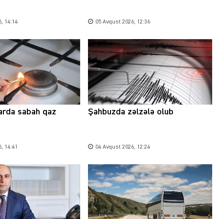
, 14:14
05 Avqust 2026, 12:36
Şəhərsalma ili və qanunsuz tikintilər:
nəzarət mexanizmi haradadır?
01 İyun 2026, 11:28
arda sabah qaz
Şahbuzda zəlzələ olub
, 14:41
04 Avqust 2026, 12:24