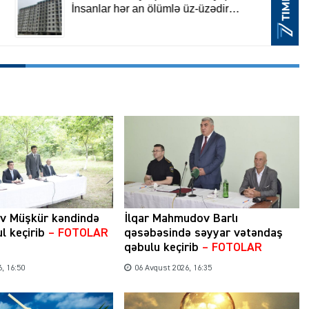
ev Müşkür kəndində
İlqar Mahmudov Barlı
l keçirib
– FOTOLAR
qəsəbəsində səyyar vətəndaş
qəbulu keçirib
– FOTOLAR
, 16:50
06 Avqust 2026, 16:35