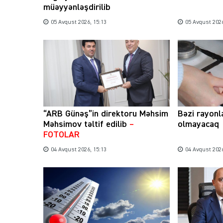
müəyyənləşdirilib
05 Avqust 2026, 15:13
05 Avqust 2026
“ARB Günəş”in direktoru Məhsim
Bəzi rayonl
Məhsimov təltif edilib
–
olmayacaq
FOTOLAR
04 Avqust 2026, 15:13
04 Avqust 2026