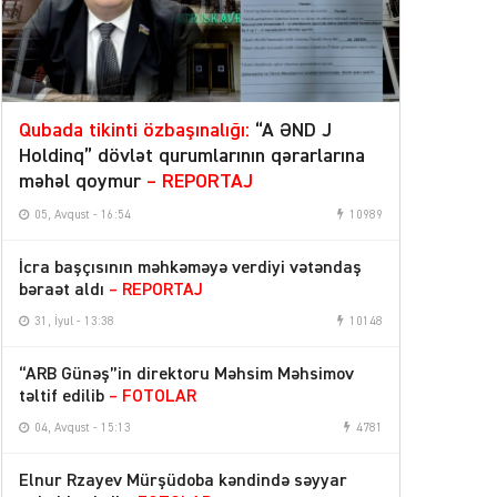
Qubada tikinti özbaşınalığı:
“A ƏND J
Holdinq” dövlət qurumlarının qərarlarına
məhəl qoymur
– REPORTAJ
05, Avqust - 16:54
10989
İcra başçısının məhkəməyə verdiyi vətəndaş
bəraət aldı
– REPORTAJ
31, İyul - 13:38
10148
“ARB Günəş”in direktoru Məhsim Məhsimov
təltif edilib
– FOTOLAR
04, Avqust - 15:13
4781
Elnur Rzayev Mürşüdoba kəndində səyyar