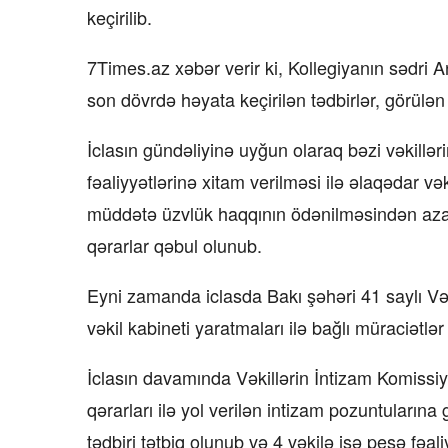
keçirilib.
7Times.az xəbər verir ki, Kollegiyanın sədri A
son dövrdə həyata keçirilən tədbirlər, görülən
İclasın gündəliyinə uyğun olaraq bəzi vəkillə
fəaliyyətlərinə xitam verilməsi ilə əlaqədar v
müddətə üzvlük haqqının ödənilməsindən azad
qərarlar qəbul olunub.
Eyni zamanda iclasda Bakı şəhəri 41 saylı Vək
vəkil kabineti yaratmaları ilə bağlı müraciətl
İclasın davamında Vəkillərin İntizam Komissiy
qərarları ilə yol verilən intizam pozuntularına
tədbiri tətbiq olunub və 4 vəkilə isə peşə fəal