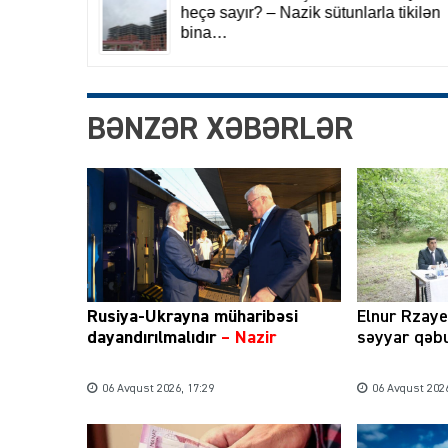
BƏNZƏR XƏBƏRLƏR
Rusiya-Ukrayna müharibəsi
Elnur Rzay
dayandırılmalıdır
– Nazir
səyyar qəbu
06 Avqust 2026, 17:29
06 Avqust 2026