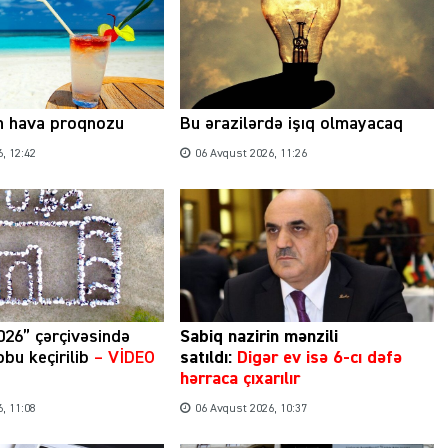
n hava proqnozu
Bu ərazilərdə işıq olmayacaq
, 12:42
06 Avqust 2026, 11:26
026” çərçivəsində
Sabiq nazirin mənzili
bu keçirilib
– VİDEO
satıldı:
Digər ev isə 6-cı dəfə
hərraca çıxarılır
, 11:08
06 Avqust 2026, 10:37