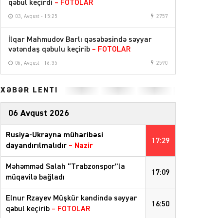
qəbul keçirdi
– FOTOLAR
03, Avqust - 15:25
2757
İlqar Mahmudov Barlı qəsəbəsində səyyar
vətəndaş qəbulu keçirib
– FOTOLAR
06, Avqust - 16:35
2590
XƏBƏR LENTİ
06 Avqust 2026
Rusiya-Ukrayna müharibəsi
17:29
dayandırılmalıdır
– Nazir
Məhəmməd Salah “Trabzonspor”la
17:09
müqavilə bağladı
Elnur Rzayev Müşkür kəndində səyyar
16:50
qəbul keçirib
– FOTOLAR