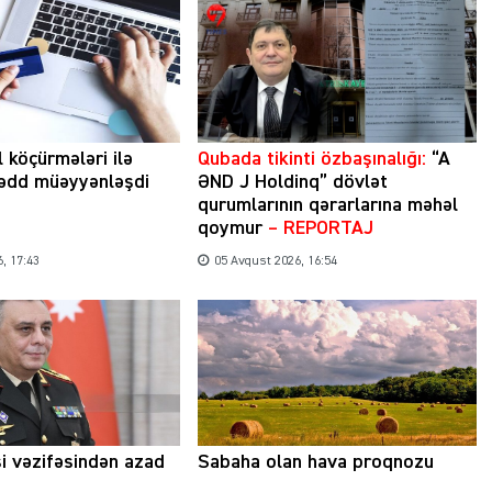
l köçürmələri ilə
Qubada tikinti özbaşınalığı:
“A
hədd müəyyənləşdi
ƏND J Holdinq” dövlət
qurumlarının qərarlarına məhəl
qoymur
– REPORTAJ
, 17:43
05 Avqust 2026, 16:54
si vəzifəsindən azad
Sabaha olan hava proqnozu