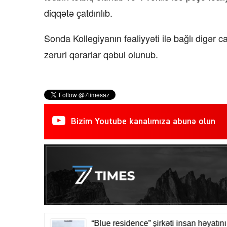
diqqətə çatdırılıb.
Sonda Kollegiyanın fəaliyyəti ilə bağlı digər 
zəruri qərarlar qəbul olunub.
Bizim Youtube kanalımıza abunə olun