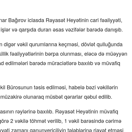
nar Bağırov iclasda Rəyasət Heyətinin cari fəaliyyəti,
 işlər və qarşıda duran əsas vəzifələr barədə danışıb.
rin digər vəkil qurumlarına keçməsi, dövlət qulluğunda
əkillik fəaliyyətlərinin bərpa olunması, eləcə də müəyyən
 edilmələri barədə müraciətlərə baxılıb və müvafiq
il Bürosunun təsis edilməsi, habelə bəzi vəkillərin
ər müzakirə olunaraq müsbət qərarlar qəbul edilib.
asının rəylərinə baxılıb. Rəyasət Heyətinin müvafiq
 görə 2 vəkilə töhmət verilib, 1 vəkil barəsində cərimə
iyyəti zamanı qanunvericiliyin tələblərinə riayət etməsi