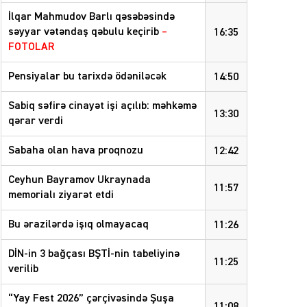
İlqar Mahmudov Barlı qəsəbəsində
səyyar vətəndaş qəbulu keçirib
–
16:35
FOTOLAR
Pensiyalar bu tarixdə ödəniləcək
14:50
Sabiq səfirə cinayət işi açılıb: məhkəmə
13:30
qərar verdi
Sabaha olan hava proqnozu
12:42
Ceyhun Bayramov Ukraynada
11:57
memorialı ziyarət etdi
Bu ərazilərdə işıq olmayacaq
11:26
DİN-in 3 bağçası BŞTİ-nin tabeliyinə
11:25
verilib
“Yay Fest 2026” çərçivəsində Şuşa
11:08