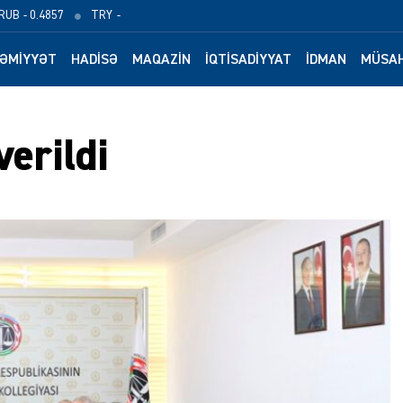
RUB
- 0.4857
TRY
-
ƏMIYYƏT
HADISƏ
MAQAZIN
İQTISADIYYAT
İDMAN
MÜSAH
verildi