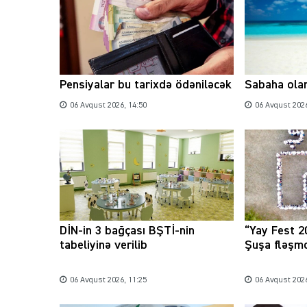
Pensiyalar bu tarixdə ödəniləcək
Sabaha ola
06 Avqust 2026, 14:50
06 Avqust 2026
DİN-in 3 bağçası BŞTİ-nin
“Yay Fest 2
tabeliyinə verilib
Şuşa fləşmo
06 Avqust 2026, 11:25
06 Avqust 2026