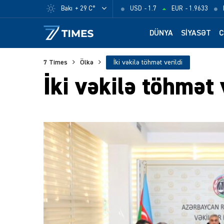
Bakı
+ 29 C°
USD
- 1.7
EUR
- 1.9633
DÜNYA
SIYASƏT
C
7 Times
Ölkə
İki vəkilə töhmət verildi
İki vəkilə töhmət 