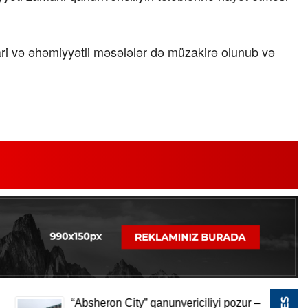
cari və əhəmiyyətli məsələlər də müzakirə olunub və