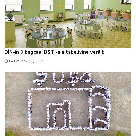
DİN-in 3 bağçası BŞTİ-nin tabeliyinə verilib
06 Avqust 2026, 11:25