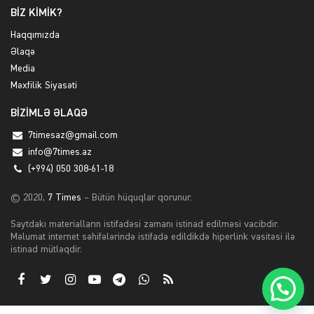
BİZ KİMİK?
Haqqımızda
Əlaqə
Media
Məxfilik Siyasəti
BİZİMLƏ ƏLAQƏ
7timesaz@gmail.com
info@7times.az
(+994) 050 308-61-18
© 2020,
7 Times
– Bütün hüquqlar qorunur.
Saytdakı materialların istifadəsi zamanı istinad edilməsi vacibdir.
Məlumat internet səhifələrində istifadə edildikdə hiperlink vasitəsi ilə
istinad mütləqdir.