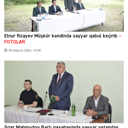
Elnur Rzayev Müşkür kəndində səyyar qəbul keçirib
–
FOTOLAR
06 Avqust 2026, 16:50
İlqar Mahmudov Barlı qəsəbəsində səyyar vətəndaş