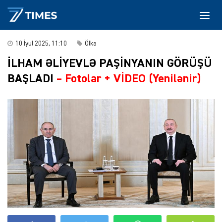
10 İyul 2025, 11:10
Ölkə
İLHAM ƏLİYEVLƏ PAŞİNYANIN GÖRÜŞÜ
BAŞLADI
–
Fotolar + VİDEO (Yenilənir)