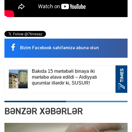
Bizim Facebook səhifəmizə abunə olun
BƏNZƏR XƏBƏRLƏR