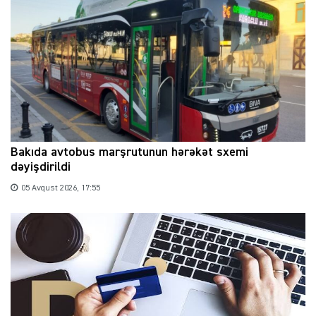
Bakıda avtobus marşrutunun hərəkət sxemi
dəyişdirildi
05 Avqust 2026, 17:55