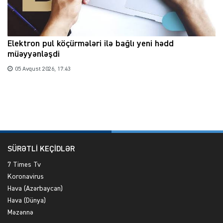
Elektron pul köçürmələri ilə bağlı yeni hədd
müəyyənləşdi
05 Avqust 2026, 17:43
SÜRƏTLİ KEÇİDLƏR
7 Times Tv
Koronavirus
Hava (Azərbaycan)
Hava (Dünya)
Məzənnə