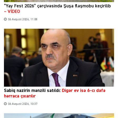
“Yay Fest 2026” çərçivəsində Şuşa fləşmobu keçirilib
– VİDEO
06 Avqust 2026, 11:08
Sabiq nazirin mənzili satıldı:
Digər ev isə 6-cı dəfə
hərraca çıxarılır
06 Avqust 2026, 10:37