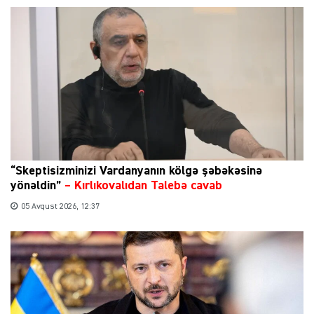
“Skeptisizminizi Vardanyanın kölgə şəbəkəsinə
yönəldin”
–
Kırlıkovalıdan Talebə cavab
05 Avqust 2026, 12:37