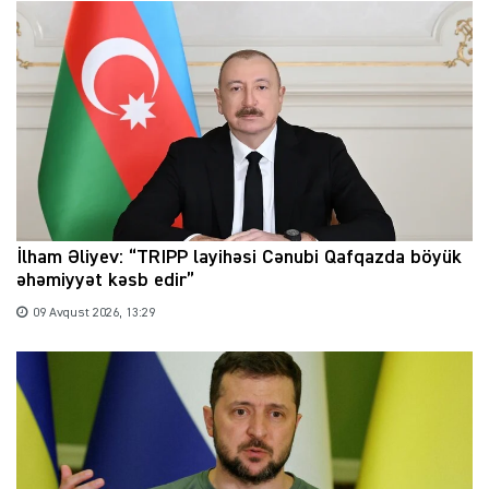
İlham Əliyev: “TRIPP layihəsi Cənubi Qafqazda böyük
əhəmiyyət kəsb edir”
09 Avqust 2026, 13:29