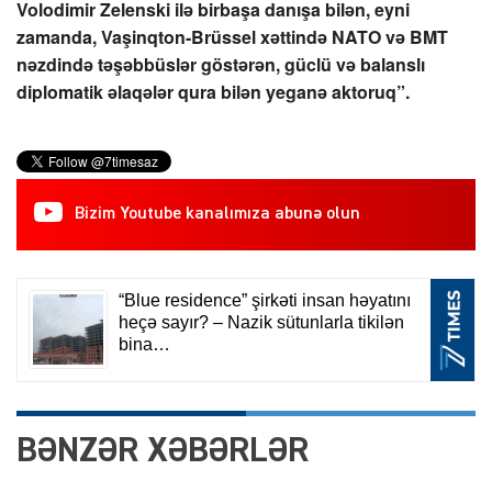
Volodimir Zelenski ilə birbaşa danışa bilən, eyni
zamanda, Vaşinqton-Brüssel xəttində NATO və BMT
nəzdində təşəbbüslər göstərən, güclü və balanslı
diplomatik əlaqələr qura bilən yeganə aktoruq”.
Bizim Youtube kanalımıza abunə olun
BƏNZƏR XƏBƏRLƏR