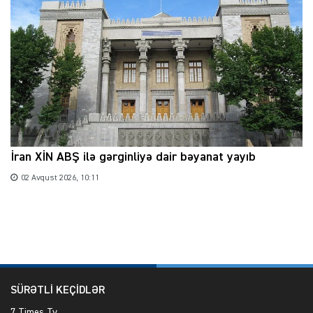
İran XİN ABŞ ilə gərginliyə dair bəyanat yayıb
02 Avqust 2026, 10:11
SÜRƏTLİ KEÇİDLƏR
7 Times Tv