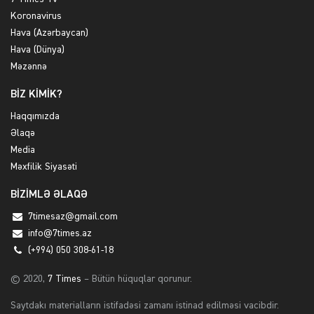
Koronavirus
Hava (Azərbaycan)
Hava (Dünya)
Məzənnə
BİZ KİMİK?
Haqqımızda
Əlaqə
Media
Məxfilik Siyasəti
BİZİMLƏ ƏLAQƏ
7timesaz@gmail.com
info@7times.az
(+994) 050 308-61-18
© 2020,
7 Times
– Bütün hüquqlar qorunur.
Saytdakı materialların istifadəsi zamanı istinad edilməsi vacibdir.