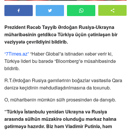
Prezident Rəcəb Tayyib Ərdoğan Rusiya-Ukrayna
müharibəsinin getdikcə Türkiyə üçün çətinləşən bir
vəziyyətə çevrildiyini bildirib.
“7Times.az”
“Haber Global”a istinadən xəbər verir ki,
Türkiyə lideri bu barədə “Bloomberg”ə müsahibəsində
bildirib.
R.T.Ərdoğan Rusiya gəmilərinin boğazlar vasitəsilə Qara
dənizə keçidinin məhdudlaşdırılmasına da toxunub.
O, müharibənin mümkün sülh prosesindən də danışıb.
“Türkiyə İstanbulu yenidən Ukrayna və Rusiya
arasında sülhün müzakirə olunduğu mərkəz halına
gətirməyə hazırdır. Biz həm Vladimir Putinlə, həm