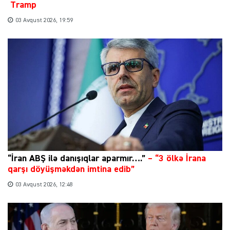
Tramp
03 Avqust 2026, 19:59
“İran ABŞ ilə danışıqlar aparmır….”
–
“3 ölkə İrana
qarşı döyüşməkdən imtina edib”
03 Avqust 2026, 12:48