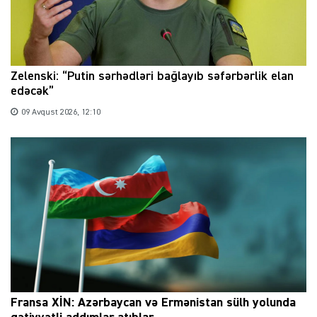
Zelenski: “Putin sərhədləri bağlayıb səfərbərlik elan
edəcək”
09 Avqust 2026, 12:10
Fransa XİN: Azərbaycan və Ermənistan sülh yolunda