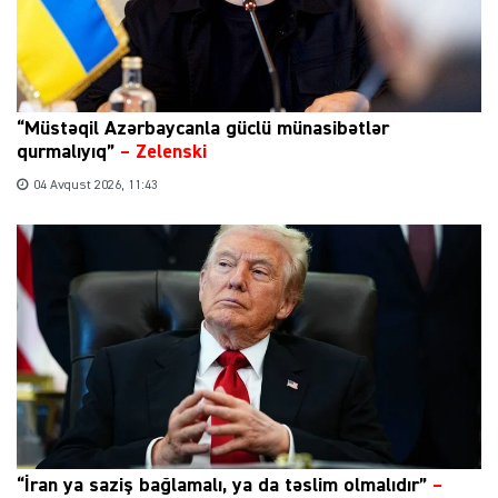
“Müstəqil Azərbaycanla güclü münasibətlər
qurmalıyıq”
–
Zelenski
04 Avqust 2026, 11:43
“İran ya saziş bağlamalı, ya da təslim olmalıdır”
–