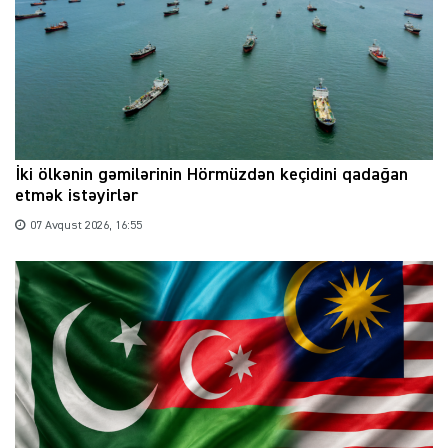
İki ölkənin gəmilərinin Hörmüzdən keçidini qadağan
etmək istəyirlər
07 Avqust 2026, 16:55