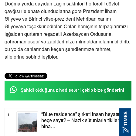
Doğma yurda qayıdan Laçın sakinləri hərtərəfli dövlət
qayğısı ilə əhatə olunduqlarına görə Prezident İlham
Əliyevə və Birinci vitse-prezident Mehriban xanım
Əliyevaya təşəkkür ediblər. Onlar, həmçinin torpaqlarımızı
işğaldan qurtaran rəşadətli Azərbaycan Ordusuna,
qəhrəman əsgər və zabitlərimizə minnətdarlıqlarını bildirib,
bu yolda canlarından keçən şəhidlərimizə rəhmət,
ailələrinə səbir diləyiblər.
Şahidi olduğunuz hadisələri çəkib bizə göndərin!