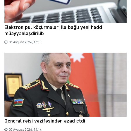
Elektron pul köçürmələri ilə bağlı yeni hədd
müəyyənləşdirilib
05 Avqust 2026, 15:13
General rəisi vəzifəsindən azad etdi
05 Avqust 2026, 14:14