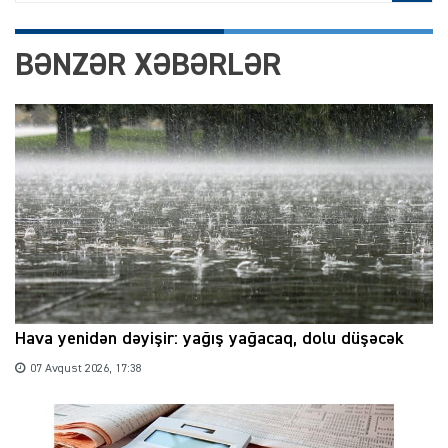
BƏNZƏR XƏBƏRLƏR
Hava yenidən dəyişir: yağış yağacaq, dolu düşəcək
07 Avqust 2026, 17:38