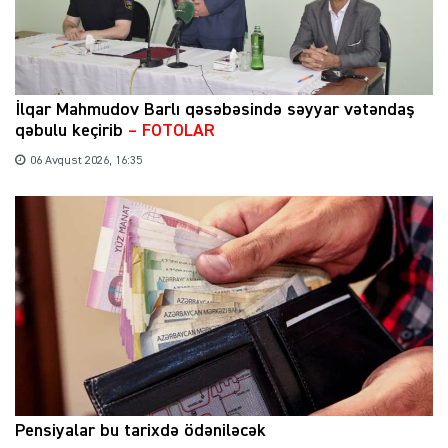
İlqar Mahmudov Barlı qəsəbəsində səyyar vətəndaş
qəbulu keçirib
– FOTOLAR
06 Avqust 2026, 16:35
Pensiyalar bu tarixdə ödəniləcək