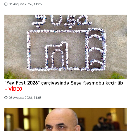
06 Avqust 2026, 11:25
“Yay Fest 2026” çərçivəsində Şuşa fləşmobu keçirilib
– VİDEO
06 Avqust 2026, 11:08