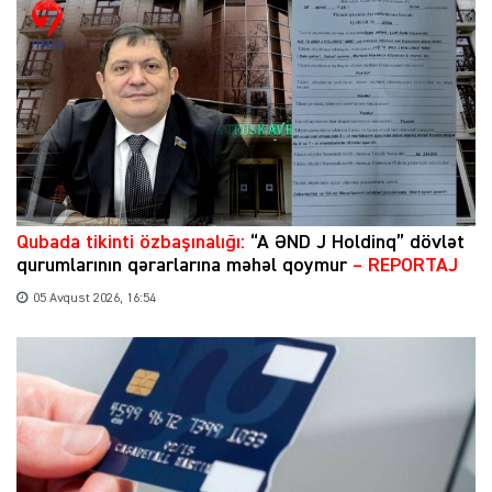
Qubada tikinti özbaşınalığı:
“A ƏND J Holdinq” dövlət
qurumlarının qərarlarına məhəl qoymur
– REPORTAJ
05 Avqust 2026, 16:54