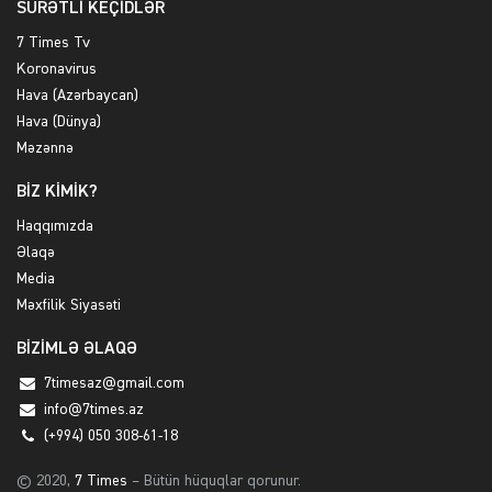
SÜRƏTLİ KEÇİDLƏR
7 Times Tv
Koronavirus
Hava (Azərbaycan)
Hava (Dünya)
Məzənnə
BİZ KİMİK?
Haqqımızda
Əlaqə
Media
Məxfilik Siyasəti
BİZİMLƏ ƏLAQƏ
7timesaz@gmail.com
info@7times.az
(+994) 050 308-61-18
© 2020,
7 Times
– Bütün hüquqlar qorunur.