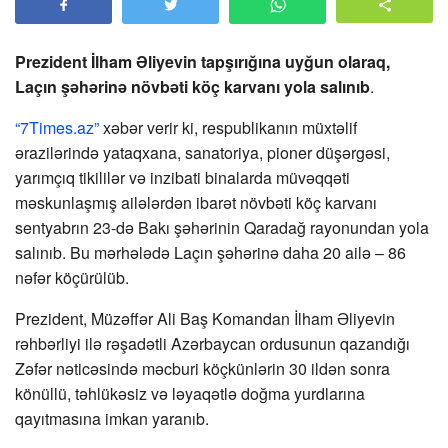
Prezident İlham Əliyevin tapşırığına uyğun olaraq,
Laçın şəhərinə növbəti köç karvanı yola salınıb
.
“7Times.az”
xəbər verir ki, respublikanın müxtəlif
ərazilərində yataqxana, sanatoriya, pioner düşərgəsi,
yarımçıq tikililər və inzibati binalarda müvəqqəti
məskunlaşmış ailələrdən ibarət növbəti köç karvanı
sentyabrın 23-də Bakı şəhərinin Qaradağ rayonundan yola
salınıb. Bu mərhələdə Laçın şəhərinə daha 20 ailə – 86
nəfər köçürülüb.
Prezident, Müzəffər Ali Baş Komandan İlham Əliyevin
rəhbərliyi ilə rəşadətli Azərbaycan ordusunun qazandığı
Zəfər nəticəsində məcburi köçkünlərin 30 ildən sonra
könüllü, təhlükəsiz və ləyaqətlə doğma yurdlarına
qayıtmasına imkan yaranıb.