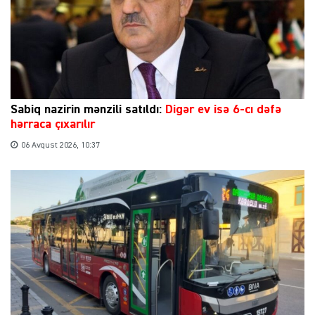
Sabiq nazirin mənzili satıldı:
Digər ev isə 6-cı dəfə
hərraca çıxarılır
06 Avqust 2026, 10:37