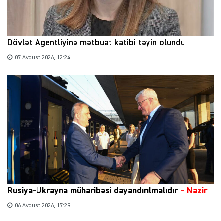
Dövlət Agentliyinə mətbuat katibi təyin olundu
07 Avqust 2026, 12:24
Rusiya-Ukrayna müharibəsi dayandırılmalıdır
– Nazir
06 Avqust 2026, 17:29