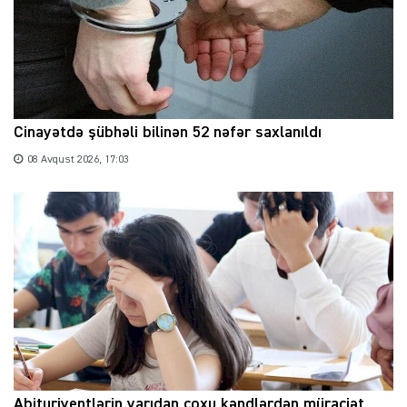
Cinayətdə şübhəli bilinən 52 nəfər saxlanıldı
08 Avqust 2026, 17:03
Abituriyentlərin yarıdan çoxu kəndlərdən müraciət