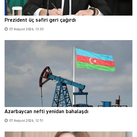
Prezident üç səfiri geri çağırdı
07 Avqust 2026, 13:30
Azərbaycan nefti yenidən bahalaşdı
07 Avqust 2026, 12:51