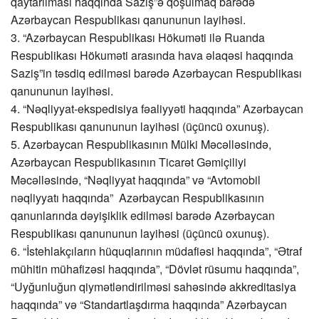
qaytarılması haqqında Saziş”ə qoşulmaq barədə
Azərbaycan Respublikası qanununun layihəsi.
3. “Azərbaycan Respublikası Hökuməti ilə Ruanda
Respublikası Hökuməti arasında hava əlaqəsi haqqında
Saziş”in təsdiq edilməsi barədə Azərbaycan Respublikası
qanununun layihəsi.
4. “Nəqliyyat-ekspedisiya fəaliyyəti haqqında” Azərbaycan
Respublikası qanununun layihəsi (üçüncü oxunuş).
5. Azərbaycan Respublikasının Mülki Məcəlləsində,
Azərbaycan Respublikasının Ticarət Gəmiçiliyi
Məcəlləsində, “Nəqliyyat haqqında” və “Avtomobil
nəqliyyatı haqqında” Azərbaycan Respublikasının
qanunlarında dəyişiklik edilməsi barədə Azərbaycan
Respublikası qanununun layihəsi (üçüncü oxunuş).
6. “İstehlakçıların hüquqlarının müdafiəsi haqqında”, “Ətraf
mühitin mühafizəsi haqqında”, “Dövlət rüsumu haqqında”,
“Uyğunluğun qiymətləndirilməsi sahəsində akkreditasiya
haqqında” və “Standartlaşdırma haqqında” Azərbaycan