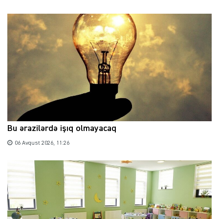
Bu ərazilərdə işıq olmayacaq
06 Avqust 2026, 11:26