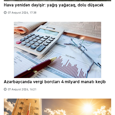
Hava yenidən dəyişir: yağış yağacaq, dolu düşəcək
07 Avqust 2026, 17:38
Azərbaycanda vergi borcları 4 milyard manatı keçib
07 Avqust 2026, 16:21