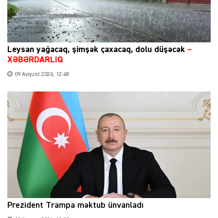
Leysan yağacaq, şimşək çaxacaq, dolu düşəcək
–
XƏBƏRDARLIQ
09 Avqust 2026, 12:48
Prezident Trampa məktub ünvanladı