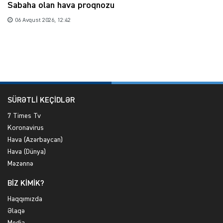
Sabaha olan hava proqnozu
06 Avqust 2026, 12:42
SÜRƏTLİ KEÇİDLƏR
7 Times Tv
Koronavirus
Hava (Azərbaycan)
Hava (Dünya)
Məzənnə
BİZ KİMİK?
Haqqımızda
Əlaqə