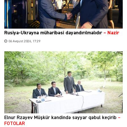
Rusiya-Ukrayna müharibəsi dayandırılmalıdır
– Nazir
06 Avqust 2026, 17:29
Elnur Rzayev Müşkür kəndində səyyar qəbul keçirib
–
FOTOLAR