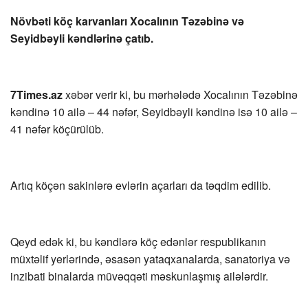
Növbəti köç karvanları Xocalının Təzəbinə və
Seyidbəyli kəndlərinə çatıb.
7Times.az
xəbər verir ki, bu mərhələdə Xocalının Təzəbinə
kəndinə 10 ailə – 44 nəfər, Seyidbəyli kəndinə isə 10 ailə –
41 nəfər köçürülüb.
Artıq köçən sakinlərə evlərin açarları da təqdim edilib.
Qeyd edək ki, bu kəndlərə köç edənlər respublikanın
müxtəlif yerlərində, əsasən yataqxanalarda, sanatoriya və
inzibati binalarda müvəqqəti məskunlaşmış ailələrdir.