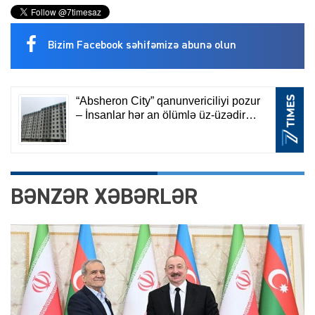
Bizim Facebook səhifəmizə abunə olun
BƏNZƏR XƏBƏRLƏR