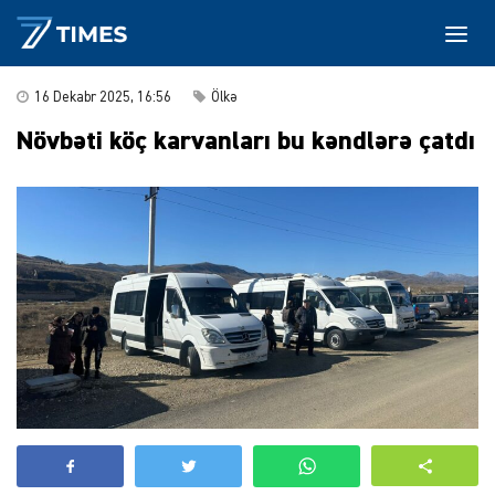
16 Dekabr 2025, 16:56
Ölkə
Növbəti köç karvanları bu kəndlərə çatdı