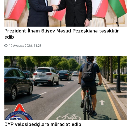
Prezident İlham Əliyev Məsud Pezeşkiana təşəkkür
edib
10 Avqust 2026, 11:23
DYP velosipedçilərə müraciət edib