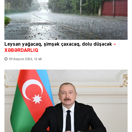
Leysan yağacaq, şimşək çaxacaq, dolu düşəcək
–
XƏBƏRDARLIQ
09 Avqust 2026, 12:48