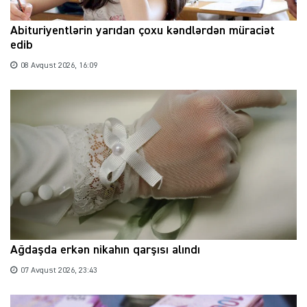
Abituriyentlərin yarıdan çoxu kəndlərdən müraciət
edib
08 Avqust 2026, 16:09
Ağdaşda erkən nikahın qarşısı alındı
07 Avqust 2026, 23:43