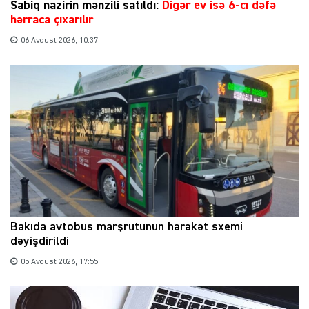
Sabiq nazirin mənzili satıldı:
Digər ev isə 6-cı dəfə
hərraca çıxarılır
06 Avqust 2026, 10:37
Bakıda avtobus marşrutunun hərəkət sxemi
dəyişdirildi
05 Avqust 2026, 17:55