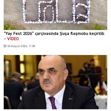
“Yay Fest 2026” çərçivəsində Şuşa fləşmobu keçirilib
– VİDEO
06 Avqust 2026, 11:08