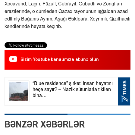
Xocavənd, Laçın, Füzuli, Cəbrayıl, Qubadlı və Zəngilan
ərazilərində, o cümlədən Qazax rayonunun işğaldan azad
edilmiş Bağanıs Ayrım, Aşağı Əskipara, Xeyrımlı, Qızılhacılı
kəndlərində həyata keçirib.
Bizim Youtube kanalımıza abunə olun
BƏNZƏR XƏBƏRLƏR