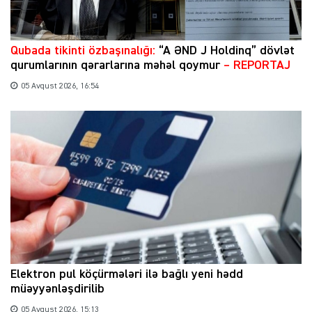
Qubada tikinti özbaşınalığı:
“A ƏND J Holdinq” dövlət
qurumlarının qərarlarına məhəl qoymur
– REPORTAJ
05 Avqust 2026, 16:54
Elektron pul köçürmələri ilə bağlı yeni hədd
müəyyənləşdirilib
05 Avqust 2026, 15:13