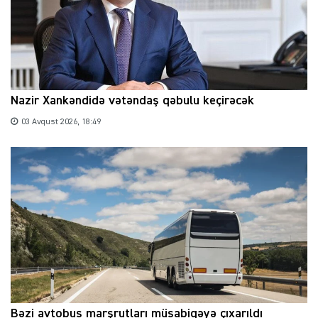
Nazir Xankəndidə vətəndaş qəbulu keçirəcək
03 Avqust 2026, 18:49
Bəzi avtobus marşrutları müsabiqəyə çıxarıldı