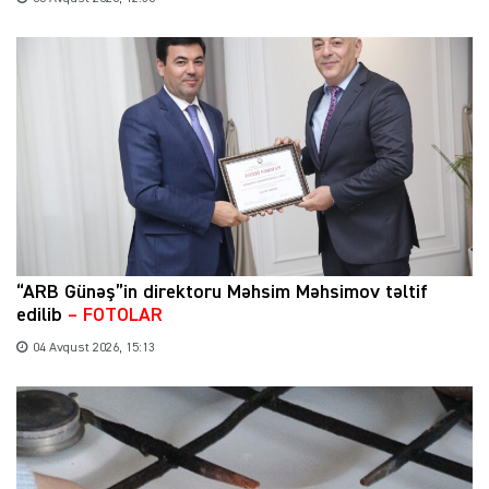
“ARB Günəş”in direktoru Məhsim Məhsimov təltif
edilib
– FOTOLAR
04 Avqust 2026, 15:13