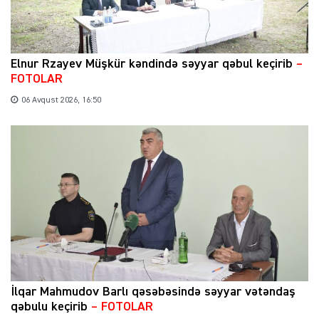
Elnur Rzayev Müşkür kəndində səyyar qəbul keçirib
–
FOTOLAR
06 Avqust 2026, 16:50
İlqar Mahmudov Barlı qəsəbəsində səyyar vətəndaş
qəbulu keçirib
– FOTOLAR