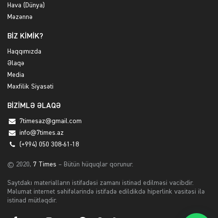
Hava (Dünya)
Məzənnə
BİZ KİMİK?
Haqqımızda
Əlaqə
Media
Məxfilik Siyasəti
BİZİMLƏ ƏLAQƏ
7timesaz@gmail.com
info@7times.az
(+994) 050 308-61-18
© 2020,
7 Times
– Bütün hüquqlar qorunur.
Saytdakı materialların istifadəsi zamanı istinad edilməsi vacibdir.
Məlumat internet səhifələrində istifadə edildikdə hiperlink vasitəsi ilə
istinad mütləqdir.