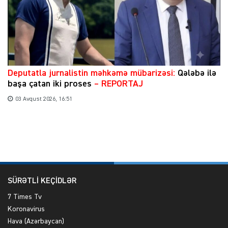
​Deputatla jurnalistin məhkəmə mübarizəsi:
Qələbə ilə
başa çatan iki proses
– REPORTAJ
03 Avqust 2026, 16:51
SÜRƏTLİ KEÇİDLƏR
7 Times Tv
Koronavirus
Hava (Azərbaycan)