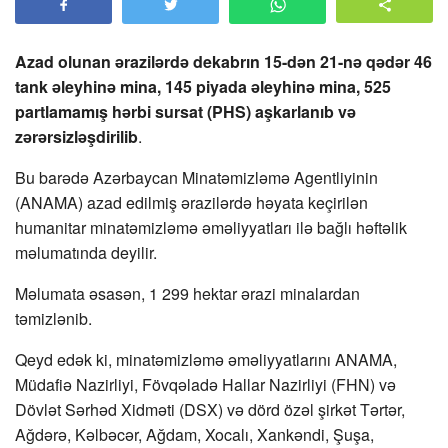
Azad olunan ərazilərdə dekabrın 15-dən 21-nə qədər 46
tank əleyhinə mina, 145 piyada əleyhinə mina, 525
partlamamış hərbi sursat (PHS) aşkarlanıb və
zərərsizləşdirilib
.
Bu barədə Azərbaycan Minatəmizləmə Agentliyinin
(ANAMA) azad edilmiş ərazilərdə həyata keçirilən
humanitar minatəmizləmə əməliyyatları ilə bağlı həftəlik
məlumatında deyilir.
Məlumata əsasən, 1 299 hektar ərazi minalardan
təmizlənib.
Qeyd edək ki, minatəmizləmə əməliyyatlarını ANAMA,
Müdafiə Nazirliyi, Fövqəladə Hallar Nazirliyi (FHN) və
Dövlət Sərhəd Xidməti (DSX) və dörd özəl şirkət Tərtər,
Ağdərə, Kəlbəcər, Ağdam, Xocalı, Xankəndi, Şuşa,