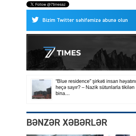
Bizim Twitter səhifəmizə abunə olun
BƏNZƏR XƏBƏRLƏR