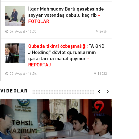
16:50
qəbul keçirib
– FOTOLAR
İlqar Mahmudov Barlı qəsəbəsində
səyyar vətəndaş qəbulu keçirib
–
İlqar Mahmudov Barlı qəsəbəsində
FOTOLAR
səyyar vətəndaş qəbulu keçirib
–
16:35
FOTOLAR
06, Avqust - 16:35
2656
Pensiyalar bu tarixdə ödəniləcək
14:50
Qubada tikinti özbaşınalığı:
“A ƏND
J Holdinq” dövlət qurumlarının
Sabiq səfirə cinayət işi açılıb: məhkəmə
qərarlarına məhəl qoymur
–
13:30
qərar verdi
REPORTAJ
05, Avqust - 16:54
11022
Sabaha olan hava proqnozu
12:42
Ceyhun Bayramov Ukraynada
VİDEOLAR
11:57
memorialı ziyarət etdi
Bu ərazilərdə işıq olmayacaq
11:26
DİN-in 3 bağçası BŞTİ-nin tabeliyinə
11:25
verilib