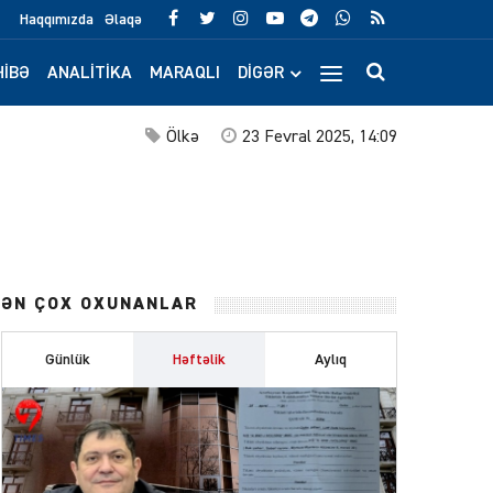
Haqqımızda
Əlaqə
IBƏ
ANALITIKA
MARAQLI
DIGƏR
Ölkə
23 Fevral 2025, 14:09
ƏN ÇOX OXUNANLAR
Günlük
Həftəlik
Aylıq