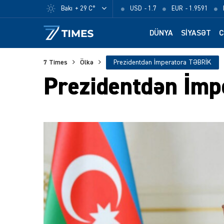
Bakı
+ 29 C°
USD
- 1.7
EUR
- 1.9591
DÜNYA
SIYASƏT
C
7 Times
Ölkə
Prezidentdən İmperatora TƏBRİK
Prezidentdən İm