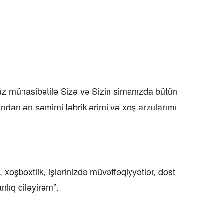
üz münasibətilə Sizə və Sizin simanızda bütün
ndan ən səmimi təbriklərimi və xoş arzularımı
oşbəxtlik, işlərinizdə müvəffəqiyyətlər, dost
lıq diləyirəm”.