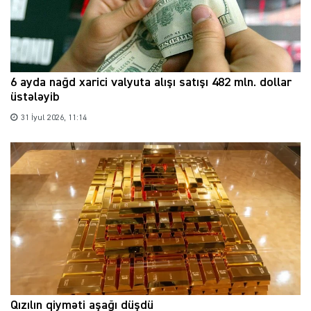
6 ayda nağd xarici valyuta alışı satışı 482 mln. dollar
üstələyib
31 İyul 2026, 11:14
Qızılın qiyməti aşağı düşdü