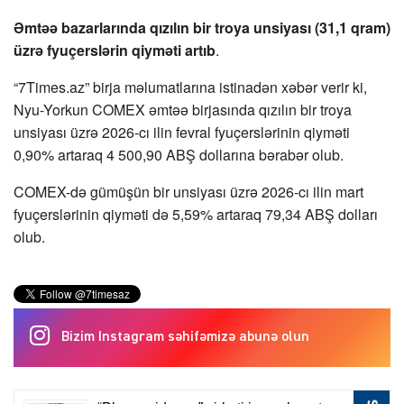
Əmtəə bazarlarında qızılın bir troya unsiyası (31,1 qram)
üzrə fyuçerslərin qiyməti artıb
.
“7Times.az” birja məlumatlarına istinadən xəbər verir ki,
Nyu-Yorkun COMEX əmtəə birjasında qızılın bir troya
unsiyası üzrə 2026-cı ilin fevral fyuçerslərinin qiyməti
0,90% artaraq 4 500,90 ABŞ dollarına bərabər olub.
COMEX-də gümüşün bir unsiyası üzrə 2026-cı ilin mart
fyuçerslərinin qiyməti də 5,59% artaraq 79,34 ABŞ dolları
olub.
Bizim Instagram səhifəmizə abunə olun