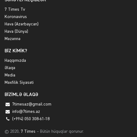
SÜRƏTLİ KEÇİDLƏR
7 Times Tv
Koronavirus
Hava (Azərbaycan)
Hava (Dünya)
Məzənnə
BİZ KİMİK?
Haqqımızda
Əlaqə
Media
Məxfilik Siyasəti
BİZİMLƏ ƏLAQƏ
7timesaz@gmail.com
info@7times.az
(+994) 050 308-61-18
© 2020,
7 Times
– Bütün hüquqlar qorunur.