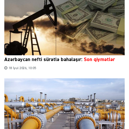
Azərbaycan nefti sürətlə bahalaşır:
Son qiymətlər
18 İyul 2026, 10:05