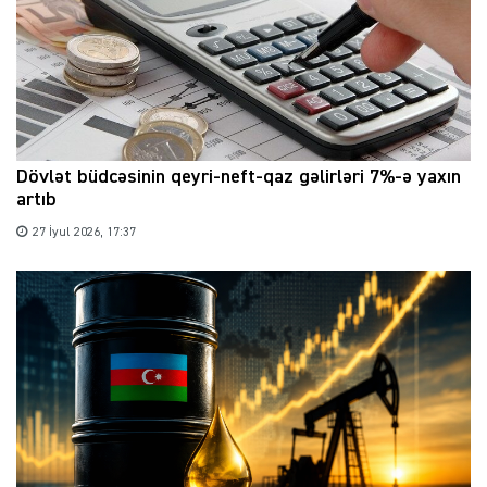
Dövlət büdcəsinin qeyri-neft-qaz gəlirləri 7%-ə yaxın
artıb
27 İyul 2026, 17:37