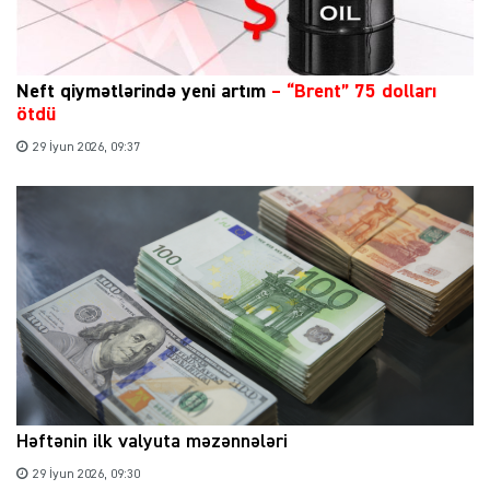
Neft qiymətlərində yeni artım
– “Brent” 75 dolları
ötdü
29 İyun 2026, 09:37
Həftənin ilk valyuta məzənnələri
29 İyun 2026, 09:30