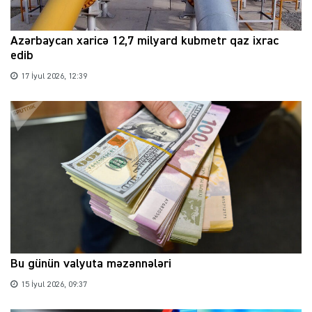
Azərbaycan xaricə 12,7 milyard kubmetr qaz ixrac
edib
17 İyul 2026, 12:39
Bu günün valyuta məzənnələri
15 İyul 2026, 09:37