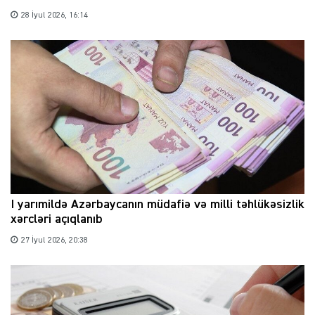
28 İyul 2026, 16:14
I yarımildə Azərbaycanın müdafiə və milli təhlükəsizlik
xərcləri açıqlanıb
27 İyul 2026, 20:38