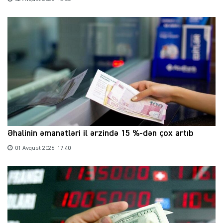
Əhalinin əmanətləri il ərzində 15 %-dən çox artıb
01 Avqust 2026, 17:40