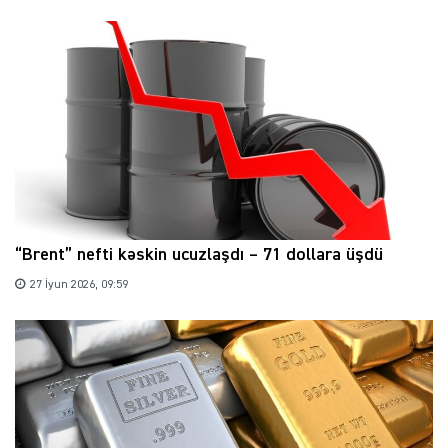
“Brent” nefti kəskin ucuzlaşdı – 71 dollara üşdü
27 İyun 2026, 09:59