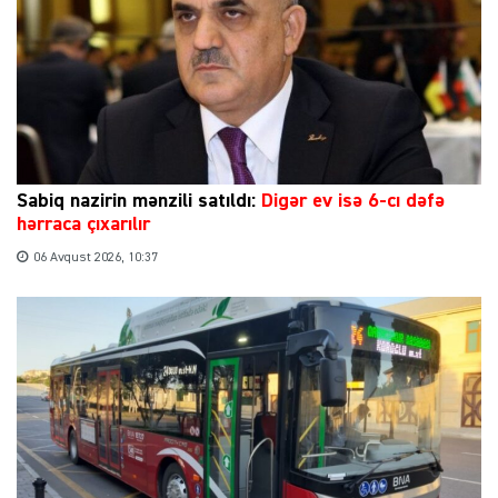
Sabiq nazirin mənzili satıldı:
Digər ev isə 6-cı dəfə
hərraca çıxarılır
06 Avqust 2026, 10:37