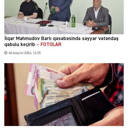
İlqar Mahmudov Barlı qəsəbəsində səyyar vətəndaş
qəbulu keçirib
– FOTOLAR
06 Avqust 2026, 16:35