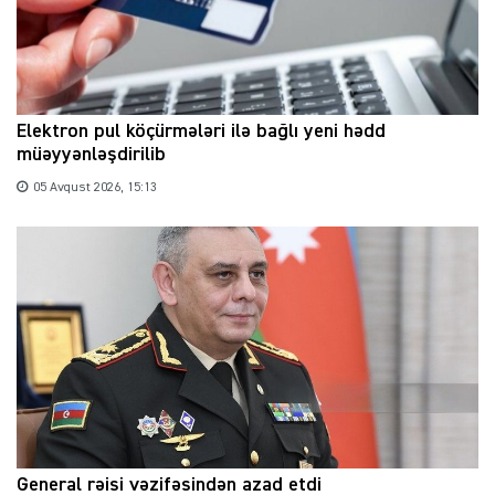
Elektron pul köçürmələri ilə bağlı yeni hədd
müəyyənləşdirilib
05 Avqust 2026, 15:13
General rəisi vəzifəsindən azad etdi