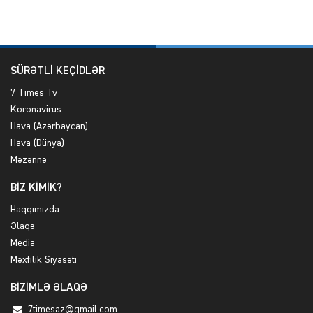
SÜRƏTLİ KEÇİDLƏR
7 Times Tv
Koronavirus
Hava (Azərbaycan)
Hava (Dünya)
Məzənnə
BİZ KİMİK?
Haqqımızda
Əlaqə
Media
Məxfilik Siyasəti
BİZİMLƏ ƏLAQƏ
7timesaz@gmail.com