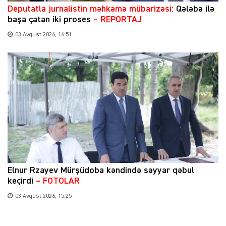
​Deputatla jurnalistin məhkəmə mübarizəsi:
Qələbə ilə
başa çatan iki proses
– REPORTAJ
03 Avqust 2026, 16:51
Elnur Rzayev Mürşüdoba kəndində səyyar qəbul
keçirdi
– FOTOLAR
03 Avqust 2026, 15:25