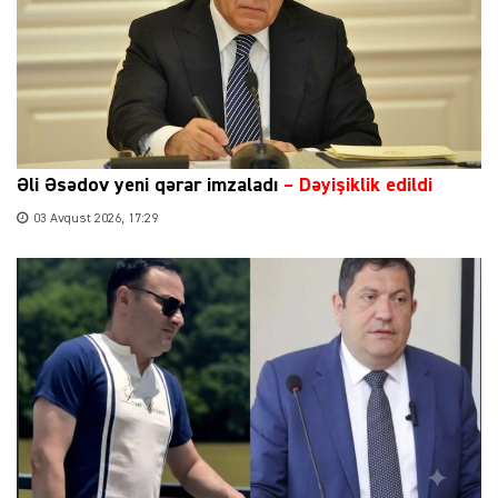
Əli Əsədov yeni qərar imzaladı
– Dəyişiklik edildi
03 Avqust 2026, 17:29