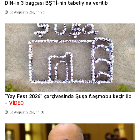
DİN-in 3 bağçası BŞTİ-nin tabeliyinə verilib
06 Avqust 2026, 11:25
“Yay Fest 2026” çərçivəsində Şuşa fləşmobu keçirilib
– VİDEO
06 Avqust 2026, 11:08