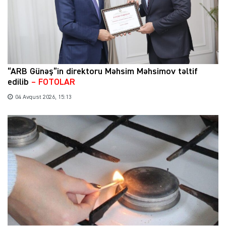
“ARB Günəş”in direktoru Məhsim Məhsimov təltif
edilib
– FOTOLAR
04 Avqust 2026, 15:13