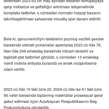
tərəfindən 2023-cü ilin may ayından etibarən korrupsiyaya
qarşı mübarizə və şəffaflığın artırılması istiqamətində
kompleks tədbirlər, o cümlədən normativ hüquqi bazanın
təkmilləşdirilməsi sahəsində müvafiq işlər davam etdirilir.
Belə ki, qanunvericiliyin tələblərini pozmuş vəzifəli şəxslər
barəsində xidməti yoxlamalar aparılaraq 2023-cü ildə 78,
ötən ildə 249 əməkdaş barəsində intizam tənbehi və
təşkilati-ştat tədbirləri görülüb, o cümlədən 13 əməkdaş
mənfi motivlə ehtiyata buraxılıb və əmək müqaviləsinə
xitam verilib.
2023-cü ildə 15 fakt üzrə 22, 2024-cü ildə isə 51 fakt üzrə
95 nəfər barəsində toplanmış materiallar prosessual qərar
qəbul edilməsi üçün Azərbaycan Respublikasının Baş
Prokurorluğuna göndərilib.