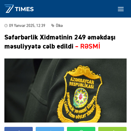
09 Yanvar 2025, 12:39
Ölkə
Səfərbərlik Xidmətinin 249 əməkdaşı
məsuliyyətə cəlb edildi
–
RƏSMİ