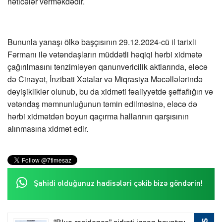
nəticələr verməkdədir.
Bununla yanaşı ölkə başçısının 29.12.2024-cü il tarixli
Fərmanı ilə vətəndaşların müddətli həqiqi hərbi xidmətə
çağırılmasını tənzimləyən qanunvericilik aktlarında, eləcə
də Cinayət, İnzibati Xətalar və Miqrasiya Məcəllələrində
dəyişikliklər olunub, bu da xidməti fəaliyyətdə şəffaflığın və
vətəndaş məmnunluğunun təmin edilməsinə, eləcə də
hərbi xidmətdən boyun qaçırma hallarının qarşısının
alınmasına xidmət edir.
Şahidi olduğunuz hadisələri çəkib bizə göndərin!