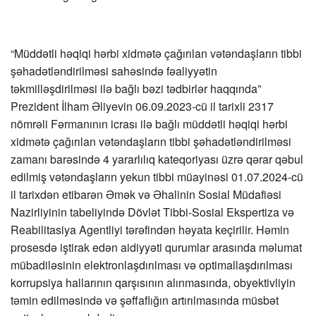
“Müddətli həqiqi hərbi xidmətə çağırılan vətəndaşların tibbi
şəhadətləndirilməsi sahəsində fəaliyyətin
təkmilləşdirilməsi ilə bağlı bəzi tədbirlər haqqında”
Prezident İlham Əliyevin 06.09.2023-cü il tarixli 2317
nömrəli Fərmanının icrası ilə bağlı müddətli həqiqi hərbi
xidmətə çağırılan vətəndaşların tibbi şəhadətləndirilməsi
zamanı barəsində 4 yararlılıq kateqoriyası üzrə qərar qəbul
edilmiş vətəndaşların yekun tibbi müayinəsi 01.07.2024-cü
il tarixdən etibarən Əmək və Əhalinin Sosial Müdafiəsi
Nazirliyinin tabeliyində Dövlət Tibbi-Sosial Ekspertiza və
Reabilitasiya Agentliyi tərəfindən həyata keçirilir. Həmin
prosesdə iştirak edən aidiyyəti qurumlar arasında məlumat
mübadiləsinin elektronlaşdırılması və optimallaşdırılması
korrupsiya hallarının qarşısının alınmasında, obyektivliyin
təmin edilməsində və şəffaflığın artırılmasında müsbət