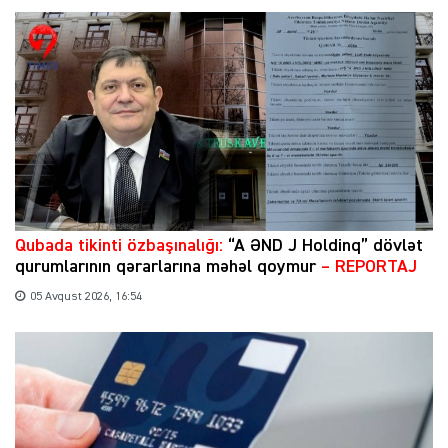
Qubada tikinti özbaşınalığı:
“A ƏND J Holdinq” dövlət
qurumlarının qərarlarına məhəl qoymur
– REPORTAJ
05 Avqust 2026, 16:54