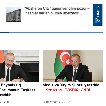
 Beynəlxalq
Media və Yayım Şurası yaradıldı
 Forumunun Təşkilat
– Strukturu TƏSDİQLƏNDİ
radılıb
, 14:00
07 Avqust 2026, 13:31