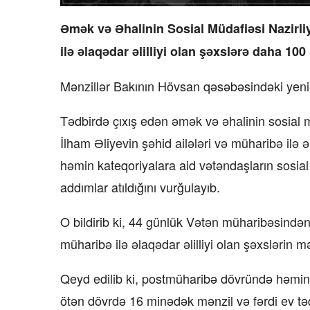
Əmək və Əhalinin Sosial Müdafiəsi Nazirli
ilə əlaqədar əlilliyi olan şəxslərə daha 100 
Mənzillər Bakının Hövsan qəsəbəsindəki yeni
Tədbirdə çıxış edən əmək və əhalinin sosial m
İlham Əliyevin şəhid ailələri və müharibə ilə ə
həmin kateqoriyalara aid vətəndaşların sosia
addımlar atıldığını vurğulayıb.
O bildirib ki, 44 günlük Vətən müharibəsindən s
müharibə ilə əlaqədar əlilliyi olan şəxslərin m
Qeyd edilib ki, postmüharibə dövründə həmin
ötən dövrdə 16 minədək mənzil və fərdi ev t