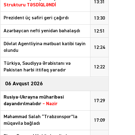
13:31
Strukturu TƏSDİQLƏNDİ
Prezident üç səfiri geri çağırdı
13:30
Azərbaycan nefti yenidən bahalaşdı
12:51
Dövlət Agentliyinə mətbuat katibi təyin
12:24
olundu
Türkiyə, Səudiyyə Ərəbistanı və
12:22
Pakistan hərbi ittifaq yaradır
06 Avqust 2026
Rusiya-Ukrayna müharibəsi
17:29
dayandırılmalıdır
– Nazir
Məhəmməd Salah “Trabzonspor”la
17:09
müqavilə bağladı