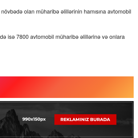
dən növbədə olan müharibə əlillərinin hamısına avtomobil
ə isə 7800 avtomobil müharibə əlillərinə və onlara