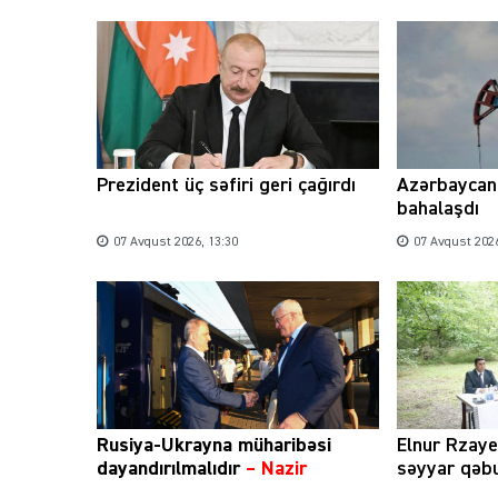
Prezident üç səfiri geri çağırdı
Azərbaycan 
bahalaşdı
07 Avqust 2026, 13:30
07 Avqust 2026
Rusiya-Ukrayna müharibəsi
Elnur Rzay
dayandırılmalıdır
– Nazir
səyyar qəbu