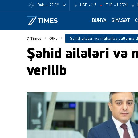
Bakı
+ 29 C°
USD
- 1.7
EUR
- 1.9591
DÜNYA
SIYASƏT
C
7 Times
Ölkə
Şəhid ailələri və
verilib