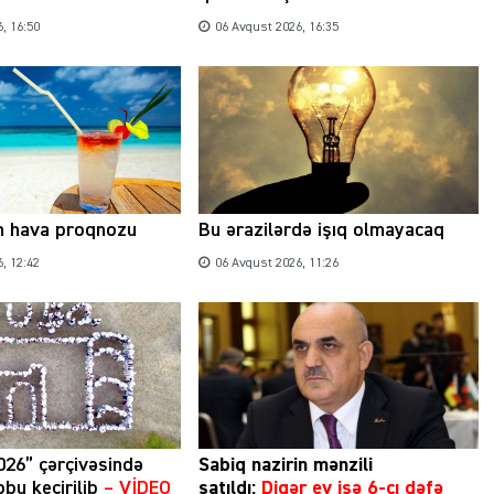
, 16:50
06 Avqust 2026, 16:35
n hava proqnozu
Bu ərazilərdə işıq olmayacaq
, 12:42
06 Avqust 2026, 11:26
026” çərçivəsində
Sabiq nazirin mənzili
bu keçirilib
– VİDEO
satıldı:
Digər ev isə 6-cı dəfə