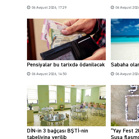
06 Avqust 2026, 17:29
06 Avqust 2026
Pensiyalar bu tarixdə ödəniləcək
Sabaha ola
06 Avqust 2026, 14:50
06 Avqust 2026
DİN-in 3 bağçası BŞTİ-nin
“Yay Fest 2
tabeliyinə verilib
Şuşa fləşmo