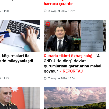
hərraca çıxarılır
, 11:08
06 Avqust 2026, 10:37
Şəhərsalma ili və qanunsuz tikintilər:
nəzarət mexanizmi haradadır?
01 İyun 2026, 11:28
l köçürmələri ilə
Qubada tikinti özbaşınalığı:
“A
hədd müəyyənləşdi
ƏND J Holdinq” dövlət
qurumlarının qərarlarına məhəl
qoymur
– REPORTAJ
, 17:43
05 Avqust 2026, 16:54