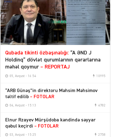
Qubada tikinti özbaşınalığı:
“A ƏND J
Holdinq” dövlət qurumlarının qərarlarına
məhəl qoymur
– REPORTAJ
05, Avqust - 16:54
10995
“ARB Günəş”in direktoru Məhsim Məhsimov
təltif edilib
– FOTOLAR
04, Avqust - 15:13
4782
Elnur Rzayev Mürşüdoba kəndində səyyar
qəbul keçirdi
– FOTOLAR
03, Avqust - 15:25
2758