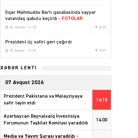
İlqar Mahmudov Barlı qəsəbəsində səyyar
vətəndaş qəbulu keçirib
– FOTOLAR
06, Avqust - 16:35
2630
Prezident üç səfiri geri çağırdı
07, Avqust - 13:30
2599
XƏBƏR LENTİ
07 Avqust 2026
Prezident Pakistana və Malayziyaya
14:18
səfir təyin etdi
Azərbaycan Beynəlxalq İnvestisiya
14:00
Forumunun Təşkilat Komitəsi yaradılıb
Media və Yayım Şurası yaradıldı
–