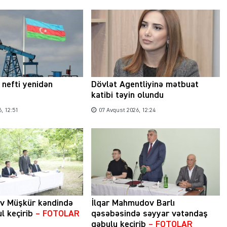
nefti yenidən
Dövlət Agentliyinə mətbuat
katibi təyin olundu
, 12:51
07 Avqust 2026, 12:24
ev Müşkür kəndində
İlqar Mahmudov Barlı
l keçirib
– FOTOLAR
qəsəbəsində səyyar vətəndaş
qəbulu keçirib
– FOTOLAR