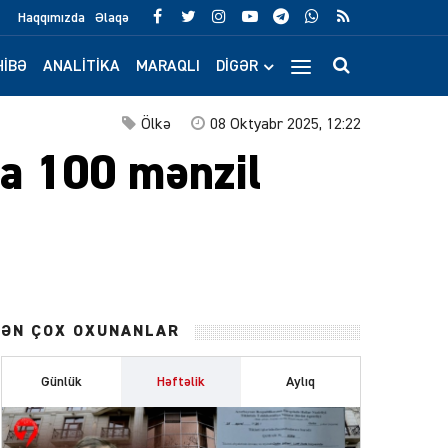
Haqqımızda
Əlaqə
IBƏ
ANALITIKA
MARAQLI
DIGƏR
Ölkə
08 Oktyabr 2025, 12:22
ha 100 mənzil
ƏN ÇOX OXUNANLAR
Günlük
Həftəlik
Aylıq