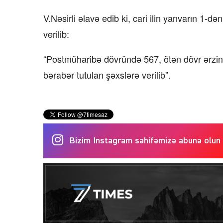
V.Nəsirli əlavə edib ki, cari ilin yanvarın 1-
verilib:
“Postmüharibə dövründə 567, ötən dövr ərzind
bərabər tutulan şəxslərə verilib”.
Bizim Instagram səhifəmizə abunə olun