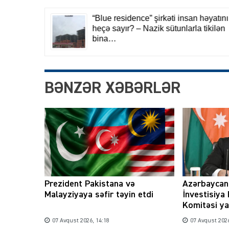
BƏNZƏR XƏBƏRLƏR
Prezident Pakistana və
Azərbaycan
Malayziyaya səfir təyin etdi
İnvestisiya
Komitəsi ya
07 Avqust 2026, 14:18
07 Avqust 2026