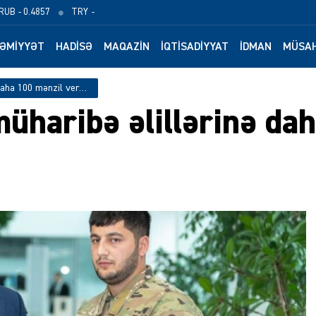
RUB
- 0.4857
TRY
-
ƏMIYYƏT
HADISƏ
MAQAZIN
İQTISADIYYAT
İDMAN
MÜSAH
Şəhid ailələri və müharibə əlillərinə daha 100 mənzil verilib
 müharibə əlillərinə da