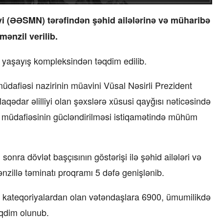
yi (ƏƏSMN) tərəfindən şəhid ailələrinə və müharibə
mənzil verilib.
 yaşayış kompleksindən təqdim edilib.
üdafiəsi nazirinin müavini Vüsal Nəsirli Prezident
laqədar əlilliyi olan şəxslərə xüsusi qayğısı nəticəsində
l müdafiəsinin gücləndirilməsi istiqamətində mühüm
onra dövlət başçısının göstərişi ilə şəhid ailələri və
ənzillə təminatı proqramı 5 dəfə genişlənib.
 kateqoriyalardan olan vətəndaşlara 6900, ümumilikdə
əqdim olunub.