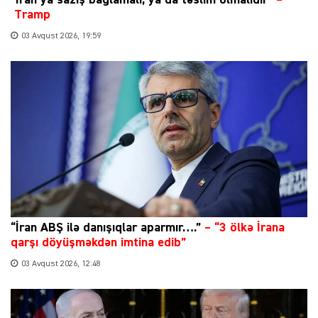
“İran ya saziş bağlamalı, ya da təslim olmalıdır”
–
Tramp
03 Avqust 2026, 19:59
“İran ABŞ ilə danışıqlar aparmır….”
–
“3 ölkə İrana
qarşı döyüşməkdən imtina edib”
03 Avqust 2026, 12:48