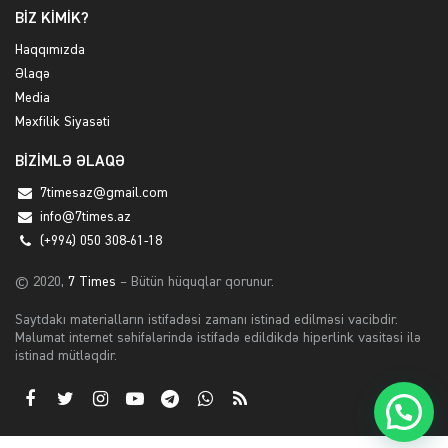
BİZ KİMİK?
Haqqımızda
Əlaqə
Media
Məxfilik Siyasəti
BİZİMLƏ ƏLAQƏ
7timesaz@gmail.com
info@7times.az
(+994) 050 308-61-18
© 2020,
7 Times
– Bütün hüquqlar qorunur.
Saytdakı materialların istifadəsi zamanı istinad edilməsi vacibdir.
Məlumat internet səhifələrində istifadə edildikdə hiperlink vasitəsi ilə
istinad mütləqdir.