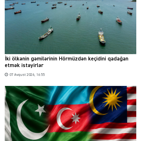
İki ölkənin gəmilərinin Hörmüzdən keçidini qadağan
etmək istəyirlər
07 Avqust 2026, 16:55