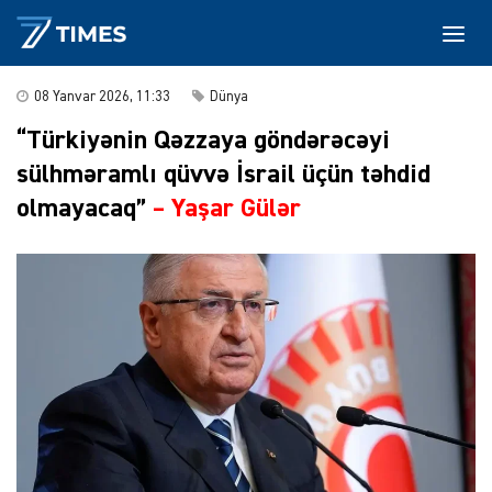
08 Yanvar 2026, 11:33
Dünya
“Türkiyənin Qəzzaya göndərəcəyi
sülhməramlı qüvvə İsrail üçün təhdid
olmayacaq”
–
Yaşar Gülər