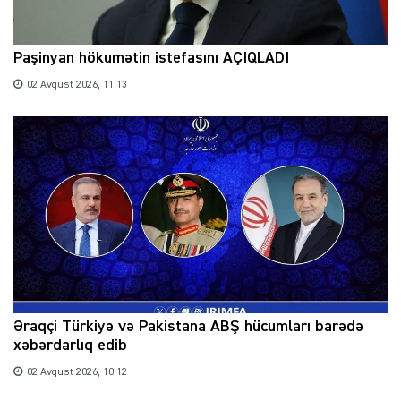
Paşinyan hökumətin istefasını AÇIQLADI
02 Avqust 2026, 11:13
Əraqçi Türkiyə və Pakistana ABŞ hücumları barədə
xəbərdarlıq edib
02 Avqust 2026, 10:12