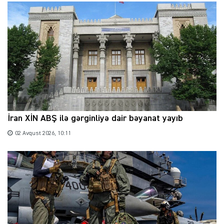
İran XİN ABŞ ilə gərginliyə dair bəyanat yayıb
02 Avqust 2026, 10:11