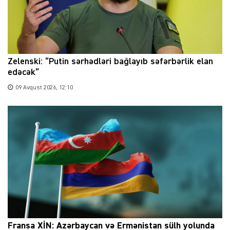
Zelenski: “Putin sərhədləri bağlayıb səfərbərlik elan
edəcək”
09 Avqust 2026, 12:10
Fransa XİN: Azərbaycan və Ermənistan sülh yolunda