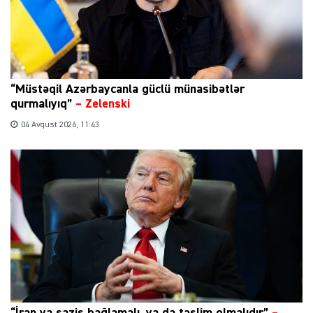
“Müstəqil Azərbaycanla güclü münasibətlər
qurmalıyıq”
–
Zelenski
04 Avqust 2026, 11:43