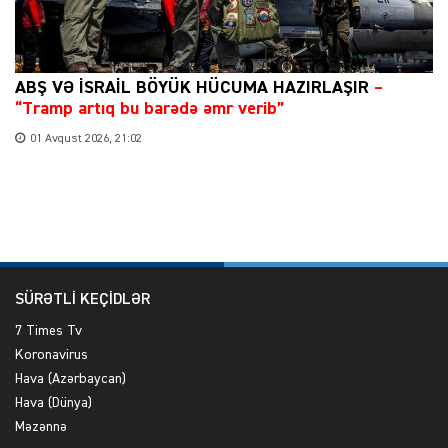
ABŞ VƏ İSRAİL BÖYÜK HÜCUMA HAZIRLAŞIR
–
“Tramp artıq bu barədə əmr verib”
01 Avqust 2026, 21:02
SÜRƏTLİ KEÇİDLƏR
7 Times Tv
Koronavirus
Hava (Azərbaycan)
Hava (Dünya)
Məzənnə