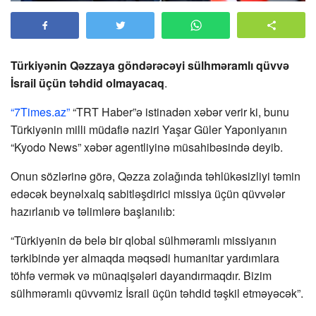
Türkiyənin Qəzzaya göndərəcəyi sülhməramlı qüvvə
İsrail üçün təhdid olmayacaq
.
“7Times.az”
“TRT Haber”ə istinadən xəbər verir ki, bunu
Türkiyənin milli müdafiə naziri Yaşar Güler Yaponiyanın
“Kyodo News” xəbər agentliyinə müsahibəsində deyib.
Onun sözlərinə görə, Qəzza zolağında təhlükəsizliyi təmin
edəcək beynəlxalq sabitləşdirici missiya üçün qüvvələr
hazırlanıb və təlimlərə başlanılıb:
“Türkiyənin də belə bir qlobal sülhməramlı missiyanın
tərkibində yer almaqda məqsədi humanitar yardımlara
töhfə vermək və münaqişələri dayandırmaqdır. Bizim
sülhməramlı qüvvəmiz İsrail üçün təhdid təşkil etməyəcək”.