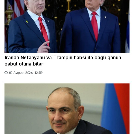
İranda Netanyahu və Trampın həbsi ilə bağlı qanun
qəbul oluna bilər
02 Avqust 2026, 12:59