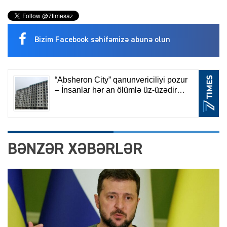
Bizim Facebook səhifəmizə abunə olun
BƏNZƏR XƏBƏRLƏR