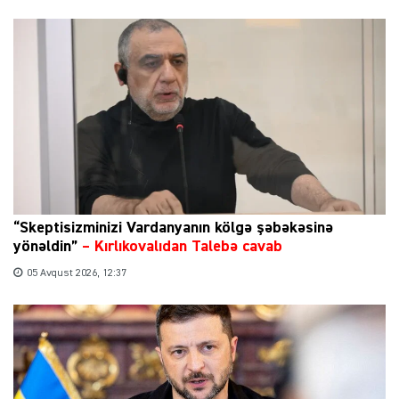
“Skeptisizminizi Vardanyanın kölgə şəbəkəsinə
yönəldin”
–
Kırlıkovalıdan Talebə cavab
05 Avqust 2026, 12:37