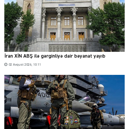
İran XİN ABŞ ilə gərginliyə dair bəyanat yayıb
02 Avqust 2026, 10:11