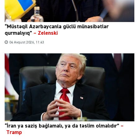
“Müstəqil Azərbaycanla güclü münasibətlər
qurmalıyıq”
–
Zelenski
04 Avqust 2026, 11:43
“İran ya saziş bağlamalı, ya da təslim olmalıdır”
–
Tramp