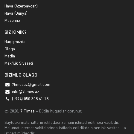
Hava (Azərbaycan)
Hava (Dünya)
Məzənnə
BİZ KİMİK?
Haqqımızda
Əlaqə
Media
Məxfilik Siyasəti
BİZİMLƏ ƏLAQƏ
7timesaz@gmail.com
info@7times.az
(+994) 050 308-61-18
© 2020,
7 Times
– Bütün hüquqlar qorunur.
Saytdakı materialların istifadəsi zamanı istinad edilməsi vacibdir.
Məlumat internet səhifələrində istifadə edildikdə hiperlink vasitəsi ilə
istinad mütləqdir.