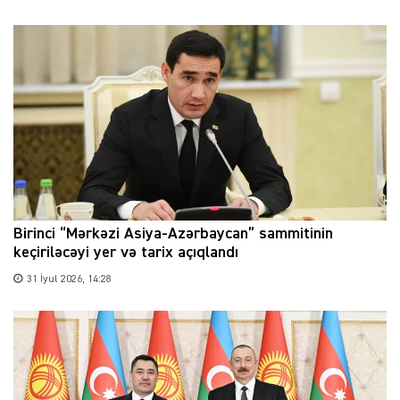
Birinci “Mərkəzi Asiya-Azərbaycan” sammitinin
keçiriləcəyi yer və tarix açıqlandı
31 İyul 2026, 14:28