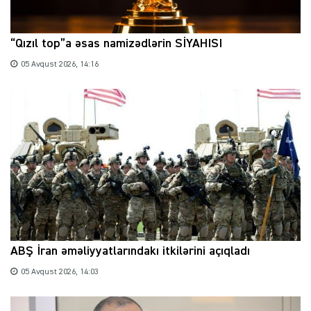
“Qızıl top”a əsas namizədlərin SİYAHISI
05 Avqust 2026, 14:16
ABŞ İran əməliyyatlarındakı itkilərini açıqladı
05 Avqust 2026, 14:03