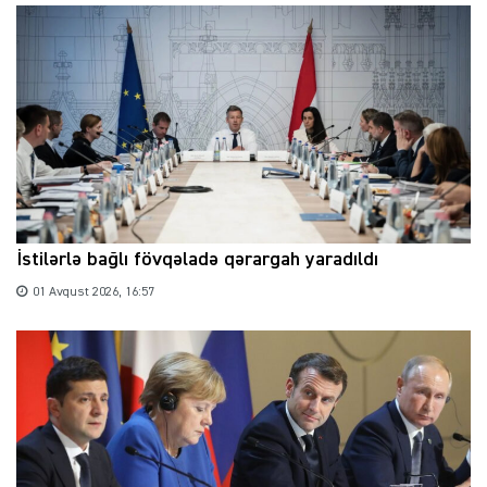
İstilərlə bağlı fövqəladə qərargah yaradıldı
01 Avqust 2026, 16:57