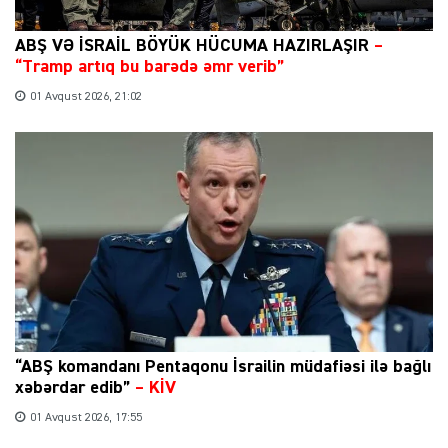
ABŞ VƏ İSRAİL BÖYÜK HÜCUMA HAZIRLAŞIR
–
“Tramp artıq bu barədə əmr verib”
01 Avqust 2026, 21:02
“ABŞ komandanı Pentaqonu İsrailin müdafiəsi ilə bağlı
xəbərdar edib”
–
KİV
01 Avqust 2026, 17:55