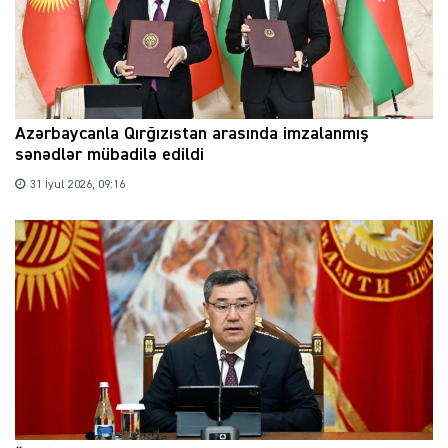
Azərbaycanla Qırğızıstan arasında imzalanmış
sənədlər mübadilə edildi
31 İyul 2026, 09:16