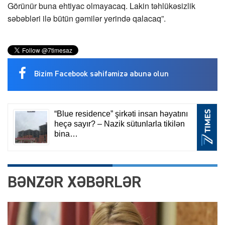
Görünür buna ehtiyac olmayacaq. Lakin təhlükəsizlik
səbəbləri ilə bütün gəmilər yerində qalacaq”.
Bizim Facebook səhifəmizə abunə olun
BƏNZƏR XƏBƏRLƏR