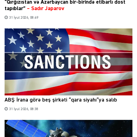
“Qırğızıstan və Azərbaycan bir-birində etibarlı dost
tapıblar”
–
Sadır Japarov
31 İyul 2026, 08:49
ABŞ İrana görə beş şirkəti “qara siyahı”ya salıb
31 İyul 2026, 08:38