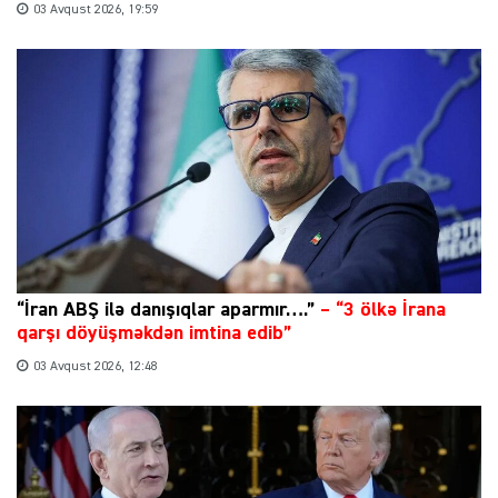
03 Avqust 2026, 19:59
“İran ABŞ ilə danışıqlar aparmır….”
–
“3 ölkə İrana
qarşı döyüşməkdən imtina edib”
03 Avqust 2026, 12:48