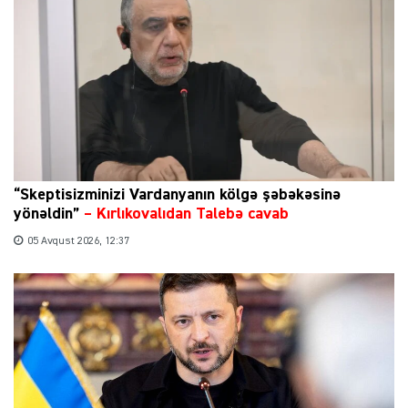
“Skeptisizminizi Vardanyanın kölgə şəbəkəsinə
yönəldin”
–
Kırlıkovalıdan Talebə cavab
05 Avqust 2026, 12:37