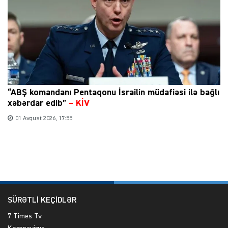
“ABŞ komandanı Pentaqonu İsrailin müdafiəsi ilə bağlı
xəbərdar edib”
–
KİV
01 Avqust 2026, 17:55
SÜRƏTLİ KEÇİDLƏR
7 Times Tv