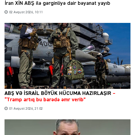
İran XİN ABŞ ilə gərginliyə dair bəyanat yayıb
02 Avqust 2026, 10:11
ABŞ VƏ İSRAİL BÖYÜK HÜCUMA HAZIRLAŞIR
–
“Tramp artıq bu barədə əmr verib”
01 Avqust 2026, 21:02