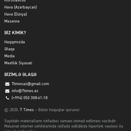
Koronavirus
Hava (Azərbaycan)
Hava (Dünya)
Məzənnə
BİZ KİMİK?
Haqqımızda
Əlaqə
Media
Məxfilik Siyasəti
BİZİMLƏ ƏLAQƏ
7timesaz@gmail.com
info@7times.az
(+994) 050 308-61-18
© 2020,
7 Times
– Bütün hüquqlar qorunur.
Saytdakı materialların istifadəsi zamanı istinad edilməsi vacibdir.
Məlumat internet səhifələrində istifadə edildikdə hiperlink vasitəsi ilə