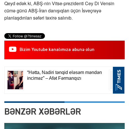
Qeyd edək ki, ABŞ-nin Vitse-prezidenti Cey Di Vensin
cümə günü ABŞ-İran danışıqları üçün İsveçrəyə
planlaşdırılan səfəri təxirə salınıb.
Bizim Youtube kanalımıza abunə olun
BƏNZƏR XƏBƏRLƏR