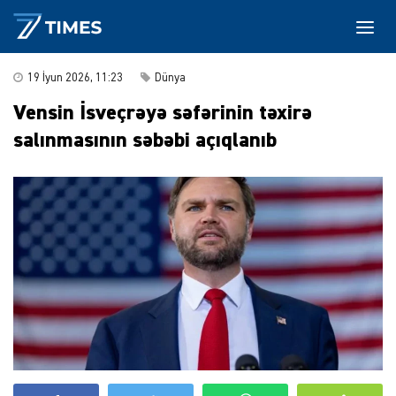
19 İyun 2026, 11:23
Dünya
Vensin İsveçrəyə səfərinin təxirə
salınmasının səbəbi açıqlanıb