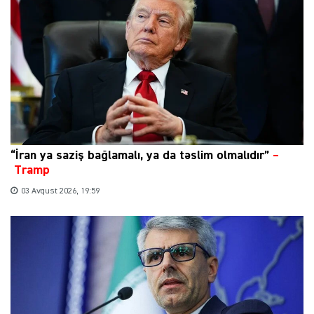
“İran ya saziş bağlamalı, ya da təslim olmalıdır”
–
Tramp
03 Avqust 2026, 19:59