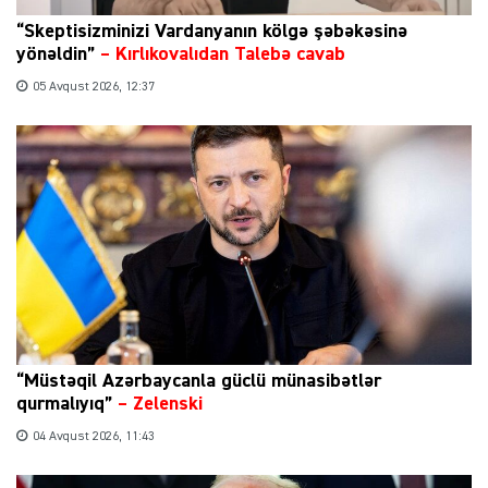
“Skeptisizminizi Vardanyanın kölgə şəbəkəsinə
yönəldin”
–
Kırlıkovalıdan Talebə cavab
05 Avqust 2026, 12:37
“Müstəqil Azərbaycanla güclü münasibətlər
qurmalıyıq”
–
Zelenski
04 Avqust 2026, 11:43