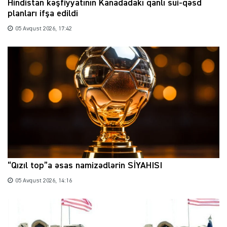
Hindistan kəşfiyyatının Kanadadakı qanlı sui-qəsd
planları ifşa edildi
05 Avqust 2026, 17:42
“Qızıl top”a əsas namizədlərin SİYAHISI
05 Avqust 2026, 14:16