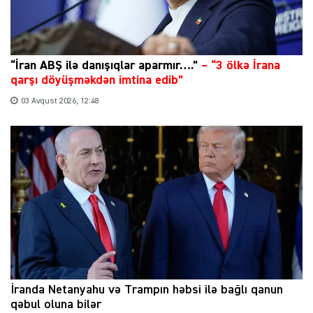
“İran ABŞ ilə danışıqlar aparmır….”
–
“3 ölkə İrana
qarşı döyüşməkdən imtina edib”
03 Avqust 2026, 12:48
İranda Netanyahu və Trampın həbsi ilə bağlı qanun
qəbul oluna bilər