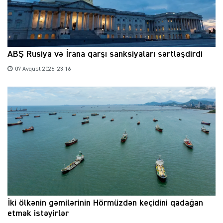
ABŞ Rusiya və İrana qarşı sanksiyaları sərtləşdirdi
07 Avqust 2026, 23:16
İki ölkənin gəmilərinin Hörmüzdən keçidini qadağan
etmək istəyirlər