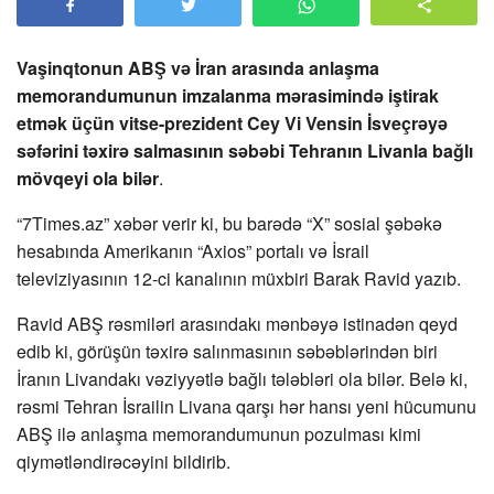
Vaşinqtonun ABŞ və İran arasında anlaşma
memorandumunun imzalanma mərasimində iştirak
etmək üçün vitse-prezident Cey Vi Vensin İsveçrəyə
səfərini təxirə salmasının səbəbi Tehranın Livanla bağlı
mövqeyi ola bilər
.
“7Times.az” xəbər verir ki, bu barədə “X” sosial şəbəkə
hesabında Amerikanın “Axios” portalı və İsrail
televiziyasının 12-ci kanalının müxbiri Barak Ravid yazıb.
Ravid ABŞ rəsmiləri arasındakı mənbəyə istinadən qeyd
edib ki, görüşün təxirə salınmasının səbəblərindən biri
İranın Livandakı vəziyyətlə bağlı tələbləri ola bilər. Belə ki,
rəsmi Tehran İsrailin Livana qarşı hər hansı yeni hücumunu
ABŞ ilə anlaşma memorandumunun pozulması kimi
qiymətləndirəcəyini bildirib.