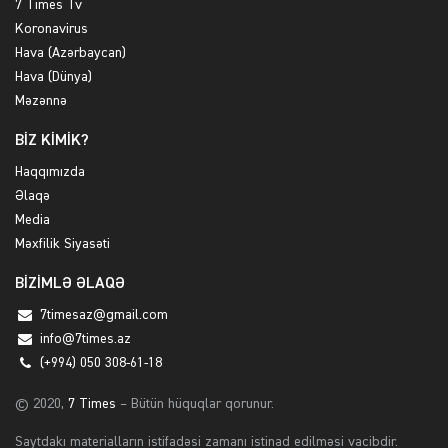
7 Times Tv
Koronavirus
Hava (Azərbaycan)
Hava (Dünya)
Məzənnə
BİZ KİMİK?
Haqqımızda
Əlaqə
Media
Məxfilik Siyasəti
BİZİMLƏ ƏLAQƏ
7timesaz@gmail.com
info@7times.az
(+994) 050 308-61-18
© 2020,
7 Times
– Bütün hüquqlar qorunur.
Saytdakı materialların istifadəsi zamanı istinad edilməsi vacibdir.