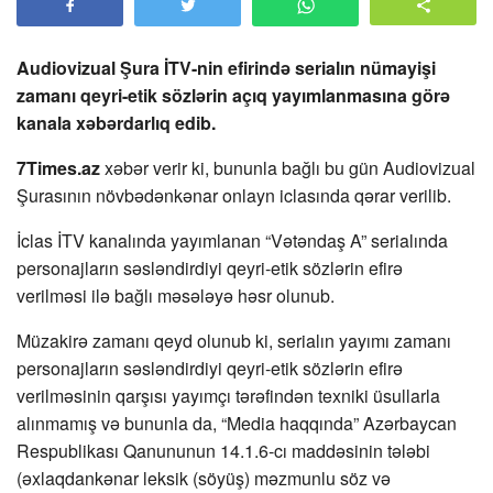
Audiovizual Şura İTV-nin efirində serialın nümayişi
zamanı qeyri-etik sözlərin açıq yayımlanmasına görə
kanala xəbərdarlıq edib.
7Times.az
xəbər verir ki, bununla bağlı bu gün Audiovizual
Şurasının növbədənkənar onlayn iclasında qərar verilib.
İclas İTV kanalında yayımlanan “Vətəndaş A” serialında
personajların səsləndirdiyi qeyri-etik sözlərin efirə
verilməsi ilə bağlı məsələyə həsr olunub.
Müzakirə zamanı qeyd olunub ki, serialın yayımı zamanı
personajların səsləndirdiyi qeyri-etik sözlərin efirə
verilməsinin qarşısı yayımçı tərəfindən texniki üsullarla
alınmamış və bununla da, “Media haqqında” Azərbaycan
Respublikası Qanununun 14.1.6-cı maddəsinin tələbi
(əxlaqdankənar leksik (söyüş) məzmunlu söz və