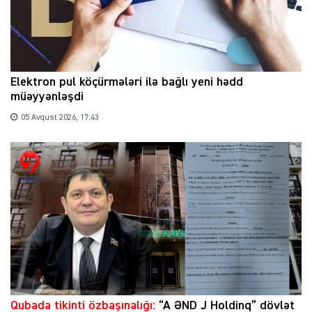
Elektron pul köçürmələri ilə bağlı yeni hədd
müəyyənləşdi
05 Avqust 2026, 17:43
Qubada tikinti özbaşınalığı:
“A ƏND J Holdinq” dövlət