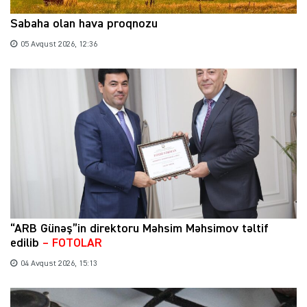
Sabaha olan hava proqnozu
05 Avqust 2026, 12:36
“ARB Günəş”in direktoru Məhsim Məhsimov təltif
edilib
– FOTOLAR
04 Avqust 2026, 15:13