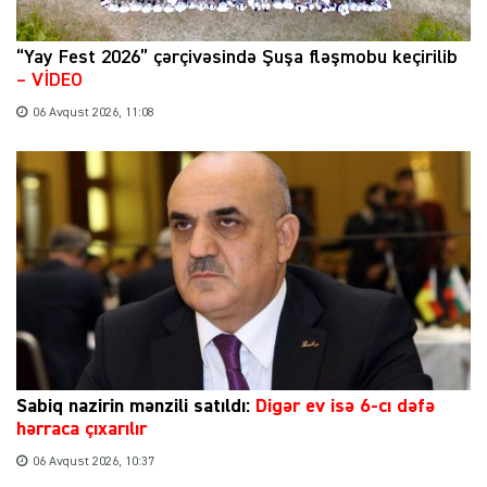
“Yay Fest 2026” çərçivəsində Şuşa fləşmobu keçirilib
– VİDEO
06 Avqust 2026, 11:08
Sabiq nazirin mənzili satıldı:
Digər ev isə 6-cı dəfə
hərraca çıxarılır
06 Avqust 2026, 10:37