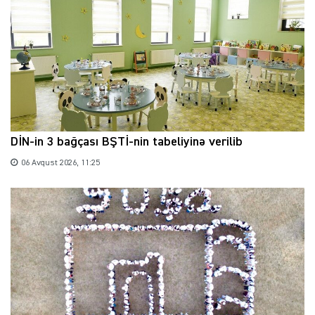
DİN-in 3 bağçası BŞTİ-nin tabeliyinə verilib
06 Avqust 2026, 11:25