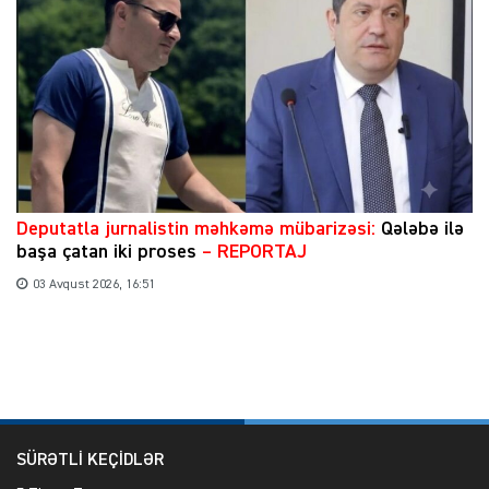
​Deputatla jurnalistin məhkəmə mübarizəsi:
Qələbə ilə
başa çatan iki proses
– REPORTAJ
03 Avqust 2026, 16:51
SÜRƏTLİ KEÇİDLƏR