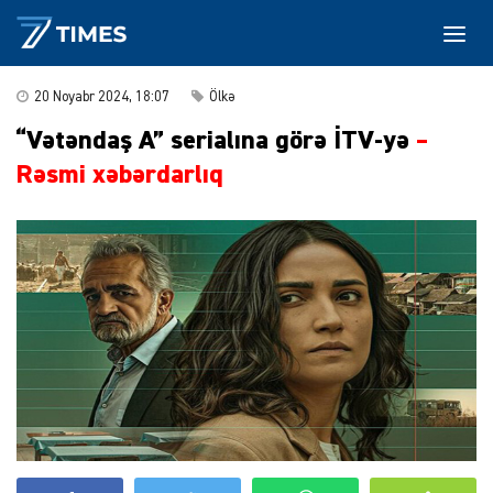
20 Noyabr 2024, 18:07
Ölkə
“Vətəndaş A” serialına görə İTV-yə
–
Rəsmi xəbərdarlıq