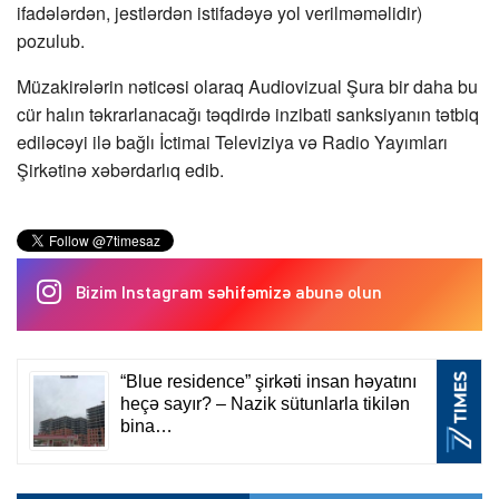
ifadələrdən, jestlərdən istifadəyə yol verilməməlidir)
pozulub.
Müzakirələrin nəticəsi olaraq Audiovizual Şura bir daha bu
cür halın təkrarlanacağı təqdirdə inzibati sanksiyanın tətbiq
ediləcəyi ilə bağlı İctimai Televiziya və Radio Yayımları
Şirkətinə xəbərdarlıq edib.
Bizim Instagram səhifəmizə abunə olun