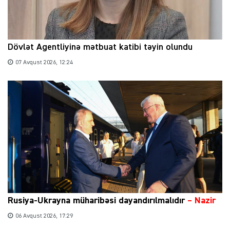
Dövlət Agentliyinə mətbuat katibi təyin olundu
07 Avqust 2026, 12:24
Rusiya-Ukrayna müharibəsi dayandırılmalıdır
– Nazir
06 Avqust 2026, 17:29