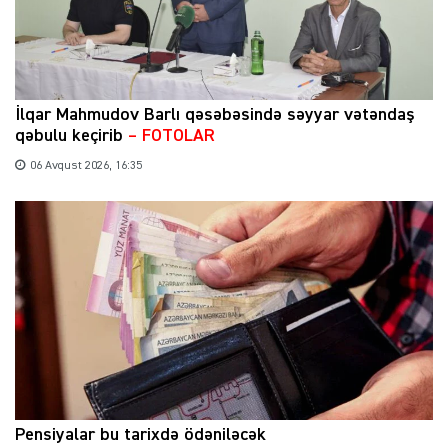
İlqar Mahmudov Barlı qəsəbəsində səyyar vətəndaş
qəbulu keçirib
– FOTOLAR
06 Avqust 2026, 16:35
Pensiyalar bu tarixdə ödəniləcək