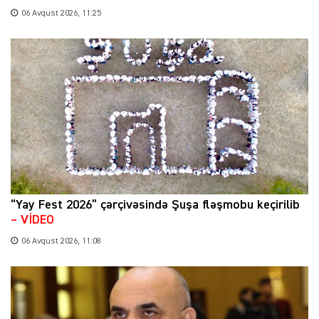
06 Avqust 2026, 11:25
“Yay Fest 2026” çərçivəsində Şuşa fləşmobu keçirilib
– VİDEO
06 Avqust 2026, 11:08