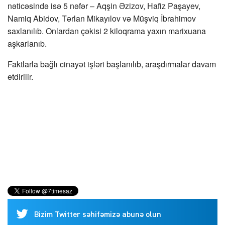
nəticəsində isə 5 nəfər – Aqşin Əzizov, Hafiz Paşayev,
Namiq Abidov, Tərlan Mikayılov və Müşviq İbrahimov
saxlanılıb. Onlardan çəkisi 2 kiloqrama yaxın marixuana
aşkarlanıb.
Faktlarla bağlı cinayət işləri başlanılıb, araşdırmalar davam
etdirilir.
Bizim Twitter səhifəmizə abunə olun