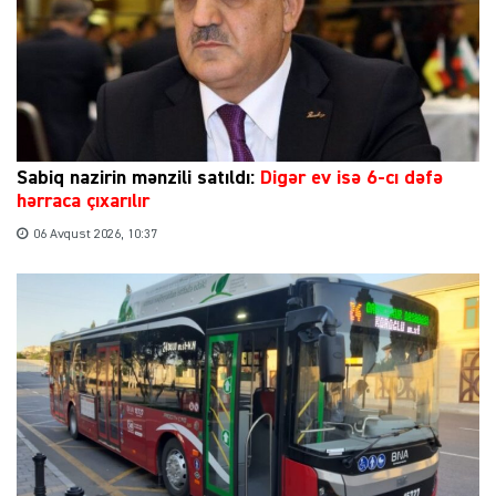
Sabiq nazirin mənzili satıldı:
Digər ev isə 6-cı dəfə
hərraca çıxarılır
06 Avqust 2026, 10:37