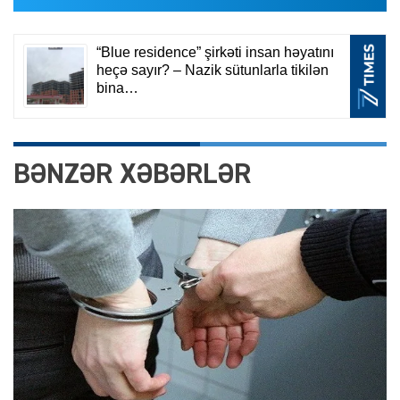
BƏNZƏR XƏBƏRLƏR