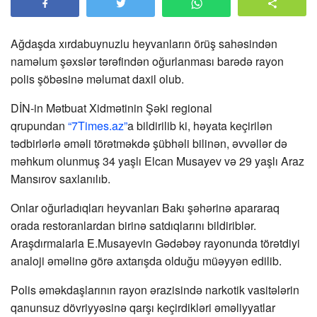
Ağdaşda xırdabuynuzlu heyvanların örüş sahəsindən
naməlum şəxslər tərəfindən oğurlanması barədə rayon
polis şöbəsinə məlumat daxil olub.
DİN-in Mətbuat Xidmətinin Şəki regional
qrupundan
“7Times.az”
a bildirilib ki, həyata keçirilən
tədbirlərlə əməli törətməkdə şübhəli bilinən, əvvəllər də
məhkum olunmuş 34 yaşlı Elcan Musayev və 29 yaşlı Araz
Mansırov saxlanılıb.
Onlar oğurladıqları heyvanları Bakı şəhərinə apararaq
orada restoranlardan birinə satdıqlarını bildiriblər.
Araşdırmalarla E.Musayevin Gədəbəy rayonunda törətdiyi
analoji əməlinə görə axtarışda olduğu müəyyən edilib.
Polis əməkdaşlarının rayon ərazisində narkotik vasitələrin
qanunsuz dövriyyəsinə qarşı keçirdikləri əməliyyatlar