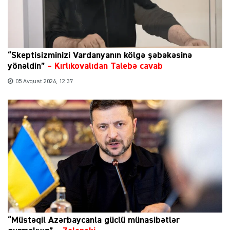
“Skeptisizminizi Vardanyanın kölgə şəbəkəsinə
yönəldin”
–
Kırlıkovalıdan Talebə cavab
05 Avqust 2026, 12:37
“Müstəqil Azərbaycanla güclü münasibətlər