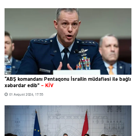
“ABŞ komandanı Pentaqonu İsrailin müdafiəsi ilə bağlı
xəbərdar edib”
–
KİV
01 Avqust 2026, 17:55