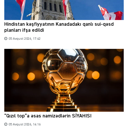
Hindistan kəşfiyyatının Kanadadakı qanlı sui-qəsd
planları ifşa edildi
05 Avqust 2026, 17:42
“Qızıl top”a əsas namizədlərin SİYAHISI
05 Avqust 2026, 14:16