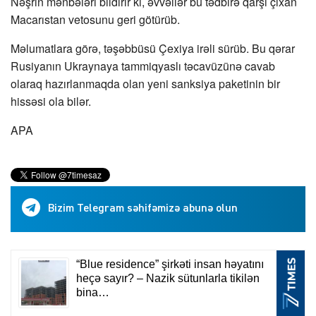
Nəşrin mənbələri bildirir ki, əvvəllər bu tədbirə qarşı çıxan
Macarıstan vetosunu geri götürüb.
Məlumatlara görə, təşəbbüsü Çexiya irəli sürüb. Bu qərar
Rusiyanın Ukraynaya tammiqyaslı təcavüzünə cavab
olaraq hazırlanmaqda olan yeni sanksiya paketinin bir
hissəsi ola bilər.
APA
Bizim Telegram səhifəmizə abunə olun