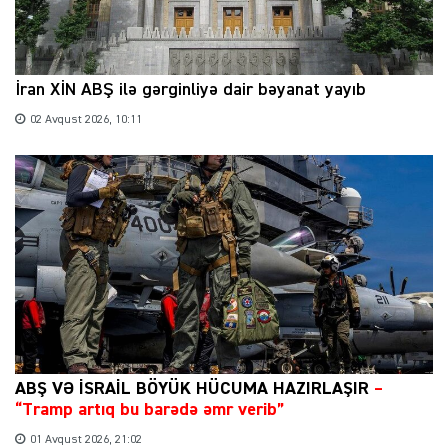
İran XİN ABŞ ilə gərginliyə dair bəyanat yayıb
02 Avqust 2026, 10:11
ABŞ VƏ İSRAİL BÖYÜK HÜCUMA HAZIRLAŞIR
–
“Tramp artıq bu barədə əmr verib”
01 Avqust 2026, 21:02