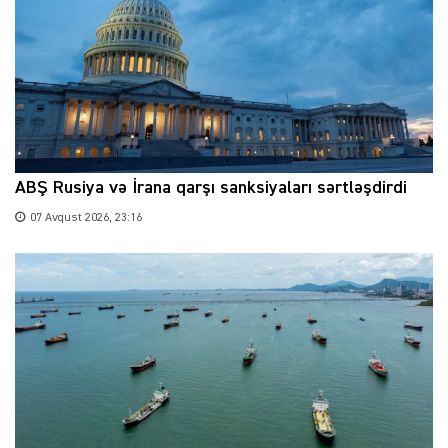
ABŞ Rusiya və İrana qarşı sanksiyaları sərtləşdirdi
07 Avqust 2026, 23:16