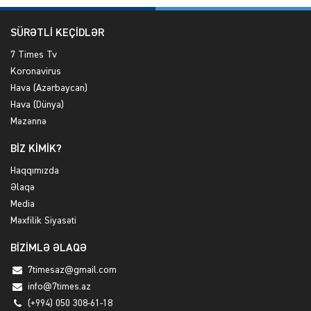
SÜRƏTLİ KEÇİDLƏR
7 Times Tv
Koronavirus
Hava (Azərbaycan)
Hava (Dünya)
Məzənnə
BİZ KİMİK?
Haqqımızda
Əlaqə
Media
Məxfilik Siyasəti
BİZİMLƏ ƏLAQƏ
7timesaz@gmail.com
info@7times.az
(+994) 050 308-61-18