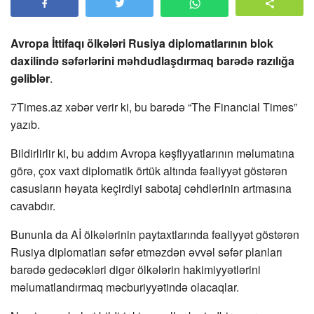
Avropa İttifaqı ölkələri Rusiya diplomatlarının blok
daxilində səfərlərini məhdudlaşdırmaq barədə razılığa
gəliblər
.
7Times.az xəbər verir ki, bu barədə “The Financial Times”
yazıb.
Bildirlirlir ki, bu addım Avropa kəşfiyyatlarının məlumatına
görə, çox vaxt diplomatik örtük altında fəaliyyət göstərən
casusların həyata keçirdiyi sabotaj cəhdlərinin artmasına
cavabdır.
Bununla da Aİ ölkələrinin paytaxtlarında fəaliyyət göstərən
Rusiya diplomatları səfər etməzdən əvvəl səfər planları
barədə gedəcəkləri digər ölkələrin hakimiyyətlərini
məlumatlandırmaq məcburiyyətində olacaqlar.