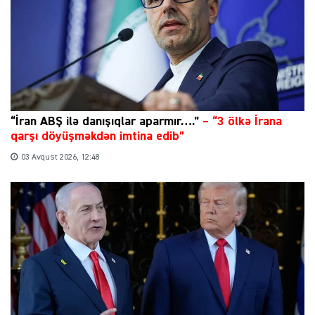
“İran ABŞ ilə danışıqlar aparmır….”
–
“3 ölkə İrana
qarşı döyüşməkdən imtina edib”
03 Avqust 2026, 12:48