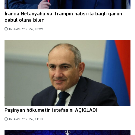
İranda Netanyahu və Trampın həbsi ilə bağlı qanun
qəbul oluna bilər
02 Avqust 2026, 12:59
Paşinyan hökumətin istefasını AÇIQLADI
02 Avqust 2026, 11:13