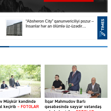
ev Müşkür kəndində
İlqar Mahmudov Barlı
l keçirib
– FOTOLAR
qəsəbəsində səyyar vətəndaş