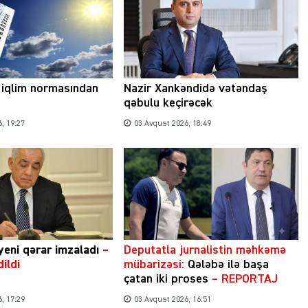
Şəhərsalma ili və qanunsuz tikintilər:
 iqlim normasından
Nazir Xankəndidə vətəndaş
nəzarət mexanizmi haradadır?
qəbulu keçirəcək
01 İyun 2026, 11:28
, 19:27
03 Avqust 2026, 18:49
yeni qərar imzaladı
–
​Deputatla jurnalistin məhkəmə
dildi
mübarizəsi:
Qələbə ilə başa
çatan iki proses
– REPORTAJ
, 17:29
03 Avqust 2026, 16:51