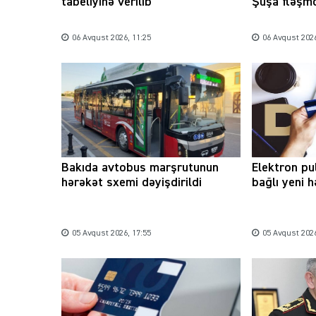
tabeliyinə verilib
Şuşa fləşmo
06 Avqust 2026, 11:25
06 Avqust 2026
Bakıda avtobus marşrutunun
Elektron pu
hərəkət sxemi dəyişdirildi
bağlı yeni 
05 Avqust 2026, 17:55
05 Avqust 2026