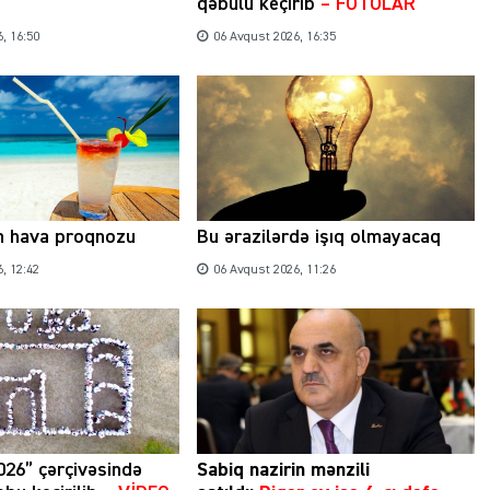
qəbulu keçirib
– FOTOLAR
, 16:50
06 Avqust 2026, 16:35
n hava proqnozu
Bu ərazilərdə işıq olmayacaq
, 12:42
06 Avqust 2026, 11:26
026” çərçivəsində
Sabiq nazirin mənzili