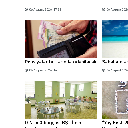
06 Avqust 2026, 17:29
06 Avqust 2026
Pensiyalar bu tarixdə ödəniləcək
Sabaha ola
06 Avqust 2026, 14:50
06 Avqust 2026
DİN-in 3 bağçası BŞTİ-nin
“Yay Fest 2