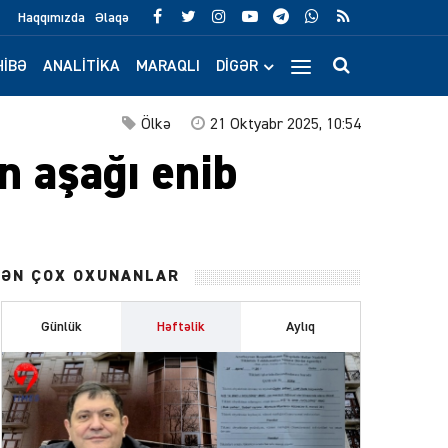
Haqqımızda
Əlaqə
IBƏ
ANALITIKA
MARAQLI
DIGƏR
Ölkə
21 Oktyabr 2025, 10:54
n aşağı enib
ƏN ÇOX OXUNANLAR
Günlük
Həftəlik
Aylıq