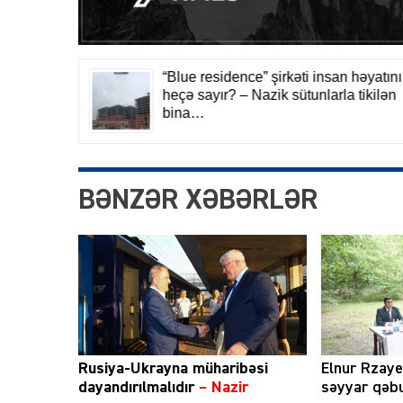
BƏNZƏR XƏBƏRLƏR
Rusiya-Ukrayna müharibəsi
Elnur Rzay
dayandırılmalıdır
– Nazir
səyyar qəbu