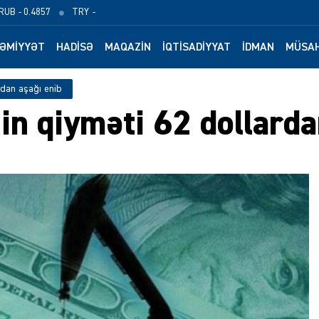
RUB
- 0.4857
TRY
-
ƏMIYYƏT
HADISƏ
MAQAZIN
İQTISADIYYAT
İDMAN
MÜSAH
rdan aşağı enib
in qiyməti 62 dollarda