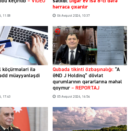
bu keçirilib
– VİDEO
satıldı:
Digər ev isə 6-cı dəfə
hərraca çıxarılır
, 11:08
06 Avqust 2026, 10:37
l köçürmələri ilə
Qubada tikinti özbaşınalığı:
“A
hədd müəyyənləşdi
ƏND J Holdinq” dövlət
qurumlarının qərarlarına məhəl
qoymur
– REPORTAJ
, 17:43
05 Avqust 2026, 16:54