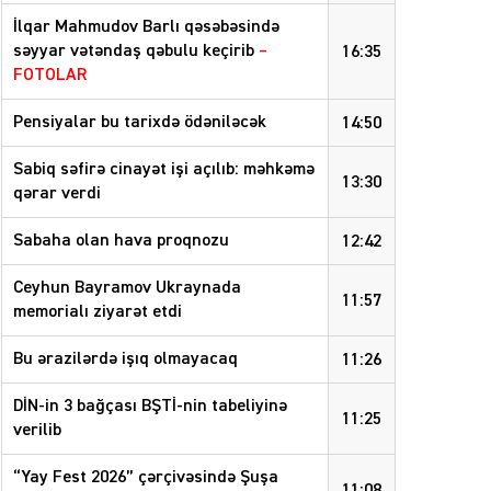
İlqar Mahmudov Barlı qəsəbəsində
səyyar vətəndaş qəbulu keçirib
–
16:35
FOTOLAR
Pensiyalar bu tarixdə ödəniləcək
14:50
Sabiq səfirə cinayət işi açılıb: məhkəmə
13:30
qərar verdi
Sabaha olan hava proqnozu
12:42
Ceyhun Bayramov Ukraynada
11:57
memorialı ziyarət etdi
Bu ərazilərdə işıq olmayacaq
11:26
DİN-in 3 bağçası BŞTİ-nin tabeliyinə
11:25
verilib
“Yay Fest 2026” çərçivəsində Şuşa
11:08