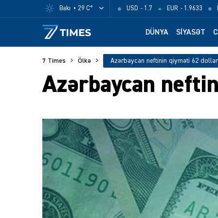
Bakı
+ 29 C°
USD
- 1.7
EUR
- 1.9633
DÜNYA
SIYASƏT
C
7 Times
Ölkə
Azərbaycan neftinin qiyməti 62 dolla
Azərbaycan neftin