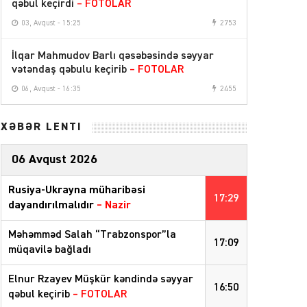
qəbul keçirdi
– FOTOLAR
03, Avqust - 15:25
2753
İlqar Mahmudov Barlı qəsəbəsində səyyar
vətəndaş qəbulu keçirib
– FOTOLAR
06, Avqust - 16:35
2455
XƏBƏR LENTİ
06 Avqust 2026
Rusiya-Ukrayna müharibəsi
17:29
dayandırılmalıdır
– Nazir
Məhəmməd Salah “Trabzonspor”la
17:09
müqavilə bağladı
Elnur Rzayev Müşkür kəndində səyyar
16:50
qəbul keçirib
– FOTOLAR