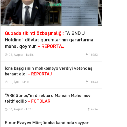
Qubada tikinti özbaşınalığı:
“A ƏND J
Holdinq” dövlət qurumlarının qərarlarına
məhəl qoymur
– REPORTAJ
05, Avqust - 16:54
10983
İcra başçısının məhkəməyə verdiyi vətəndaş
bəraət aldı
– REPORTAJ
31, İyul - 13:38
10143
“ARB Günəş”in direktoru Məhsim Məhsimov
təltif edilib
– FOTOLAR
04, Avqust - 15:13
4774
Elnur Rzayev Mürşüdoba kəndində səyyar