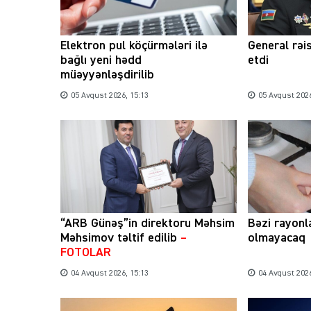
Elektron pul köçürmələri ilə
General rəi
bağlı yeni hədd
etdi
müəyyənləşdirilib
05 Avqust 2026, 15:13
05 Avqust 2026
“ARB Günəş”in direktoru Məhsim
Bəzi rayonl
Məhsimov təltif edilib
–
olmayacaq
FOTOLAR
04 Avqust 2026, 15:13
04 Avqust 2026