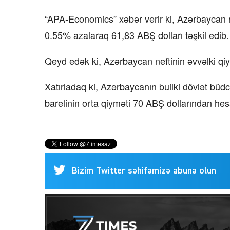
“APA-Economics” xəbər verir ki, Azərbaycan ne
0.55% azalaraq 61,83 ABŞ dolları təşkil edib.
Qeyd edək ki, Azərbaycan neftinin əvvəlki qiy
Xatırladaq ki, Azərbaycanın builki dövlət büd
barelinin orta qiyməti 70 ABŞ dollarından hes
Bizim Twitter səhifəmizə abunə olun