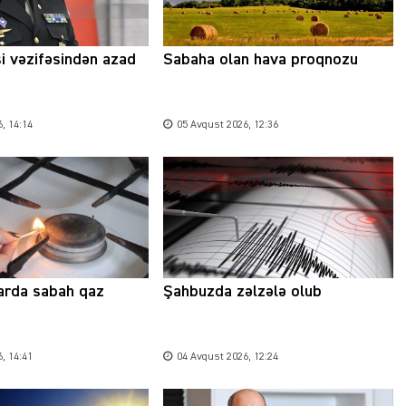
si vəzifəsindən azad
Sabaha olan hava proqnozu
, 14:14
05 Avqust 2026, 12:36
arda sabah qaz
Şahbuzda zəlzələ olub
, 14:41
04 Avqust 2026, 12:24