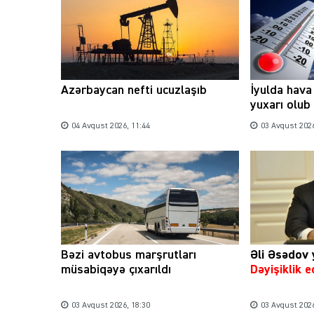
Azərbaycan nefti ucuzlaşıb
İyulda hava
yuxarı olub
04 Avqust 2026, 11:44
03 Avqust 2026
Bəzi avtobus marşrutları
Əli Əsədov 
müsabiqəyə çıxarıldı
Dəyişiklik e
03 Avqust 2026, 18:30
03 Avqust 2026