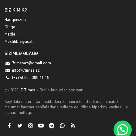
BİZ KİMİK?
Haqqımızda
Əlaqə
Media
Məxfilik Siyasəti
BİZİMLƏ ƏLAQƏ
7timesaz@gmail.com
info@7times.az
(+994) 050 308-61-18
© 2020,
7 Times
– Bütün hüquqlar qorunur.
Saytdakı materialların istifadəsi zamanı istinad edilməsi vacibdir.
Məlumat internet səhifələrində istifadə edildikdə hiperlink vasitəsi ilə
istinad mütləqdir.