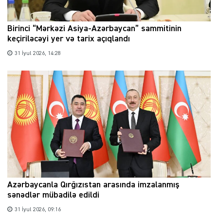
Birinci “Mərkəzi Asiya-Azərbaycan” sammitinin
keçiriləcəyi yer və tarix açıqlandı
31 İyul 2026, 14:28
Azərbaycanla Qırğızıstan arasında imzalanmış
sənədlər mübadilə edildi
31 İyul 2026, 09:16