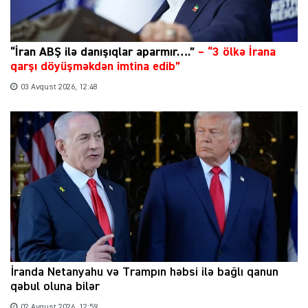
“İran ABŞ ilə danışıqlar aparmır….”
–
“3 ölkə İrana
qarşı döyüşməkdən imtina edib”
03 Avqust 2026, 12:48
İranda Netanyahu və Trampın həbsi ilə bağlı qanun
qəbul oluna bilər
02 Avqust 2026, 12:59