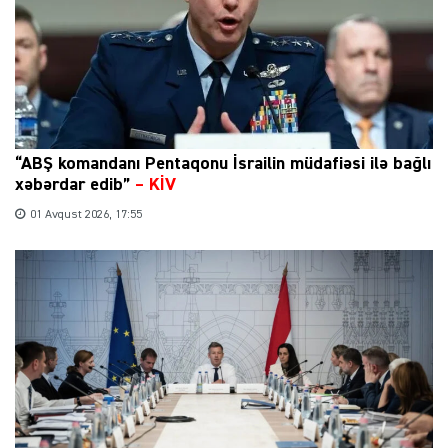
“ABŞ komandanı Pentaqonu İsrailin müdafiəsi ilə bağlı
xəbərdar edib”
–
KİV
01 Avqust 2026, 17:55