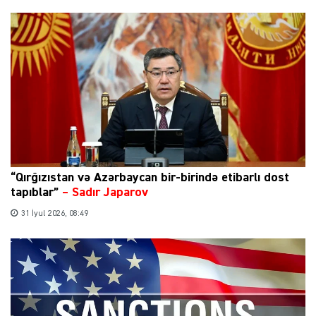
“Qırğızıstan və Azərbaycan bir-birində etibarlı dost
tapıblar”
–
Sadır Japarov
31 İyul 2026, 08:49