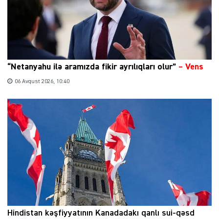
“Netanyahu ilə aramızda fikir ayrılıqları olur”
–
Vens
06 Avqust 2026, 10:40
Hindistan kəşfiyyatının Kanadadakı qanlı sui-qəsd