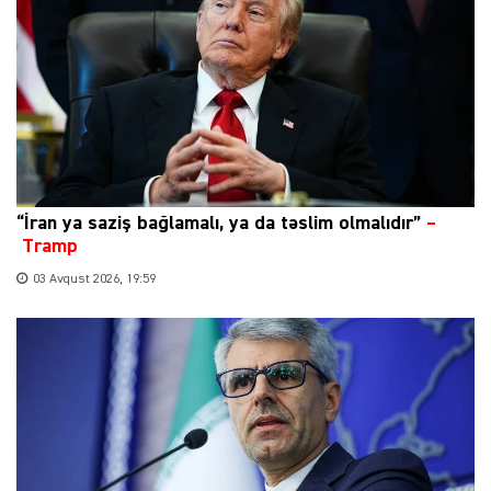
“İran ya saziş bağlamalı, ya da təslim olmalıdır”
–
Tramp
03 Avqust 2026, 19:59