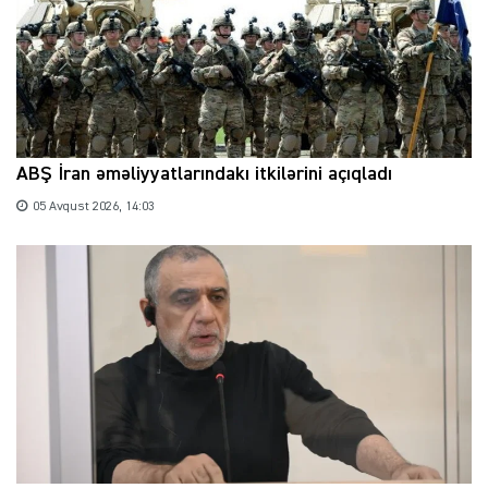
ABŞ İran əməliyyatlarındakı itkilərini açıqladı
05 Avqust 2026, 14:03