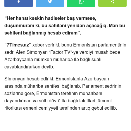
“Hər hansı kəskin hadisələr baş verməsə,
düşünmürəm ki, bu səhifəni yenidən açacağıq. Mən bu
səhifəni bağlanmış hesab edirəm”.
“7Times.az”
xəbər verir ki, bunu Ermənistan parlamentinin
sədri Alen Simonyan “Factor TV”-yə verdiyi müsahibədə
Azərbaycanla mümkün müharibə ilə bağlı sualı
cavablandırarkən deyib.
Simonyan hesab edir ki, Ermənistanla Azərbaycan
arasında müharibə səhifəsi bağlanıb. Parlament sədrinin
sözlərinə görə, Ermənistan tərəfinin müharibəni
dayandırmaq və sülh dövrü ilə bağlı təklifləri, ümumi
ritorikası erməni cəmiyyəti tərəfindən artıq qəbul edilib.