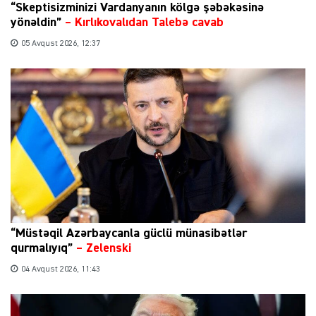
“Skeptisizminizi Vardanyanın kölgə şəbəkəsinə
yönəldin”
–
Kırlıkovalıdan Talebə cavab
05 Avqust 2026, 12:37
“Müstəqil Azərbaycanla güclü münasibətlər
qurmalıyıq”
–
Zelenski
04 Avqust 2026, 11:43