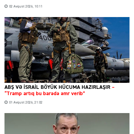
02 Avqust 2026, 10:11
ABŞ VƏ İSRAİL BÖYÜK HÜCUMA HAZIRLAŞIR
–
“Tramp artıq bu barədə əmr verib”
01 Avqust 2026, 21:02