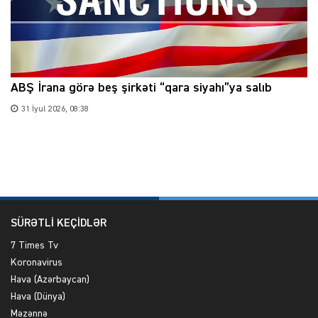
ABŞ İrana görə beş şirkəti “qara siyahı”ya salıb
31 İyul 2026, 08:38
SÜRƏTLİ KEÇİDLƏR
7 Times Tv
Koronavirus
Hava (Azərbaycan)
Hava (Dünya)
Məzənnə