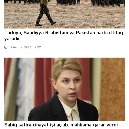
Türkiyə, Səudiyyə Ərəbistanı və Pakistan hərbi ittifaq
yaradır
07 Avqust 2026, 12:22
Sabiq səfirə cinayət işi açılıb: məhkəmə qərar verdi