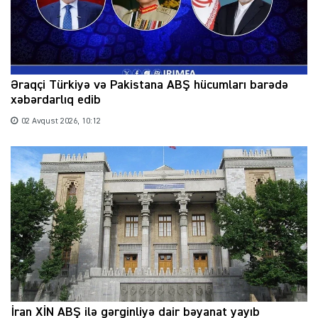
Əraqçi Türkiyə və Pakistana ABŞ hücumları barədə
xəbərdarlıq edib
02 Avqust 2026, 10:12
İran XİN ABŞ ilə gərginliyə dair bəyanat yayıb