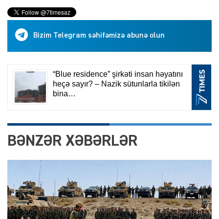
Bizim Telegram səhifəmizə abunə olun
BƏNZƏR XƏBƏRLƏR