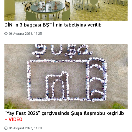
DİN-in 3 bağçası BŞTİ-nin tabeliyinə verilib
06 Avqust 2026, 11:25
“Yay Fest 2026” çərçivəsində Şuşa fləşmobu keçirilib
– VİDEO
06 Avqust 2026, 11:08