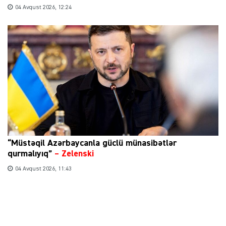
04 Avqust 2026, 12:24
“Müstəqil Azərbaycanla güclü münasibətlər
qurmalıyıq”
–
Zelenski
04 Avqust 2026, 11:43