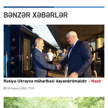
BƏNZƏR XƏBƏRLƏR
Rusiya-Ukrayna müharibəsi dayandırılmalıdır
– Nazir
06 Avqust 2026, 17:29