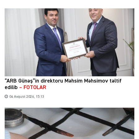
“ARB Günəş”in direktoru Məhsim Məhsimov təltif
edilib
– FOTOLAR
04 Avqust 2026, 15:13