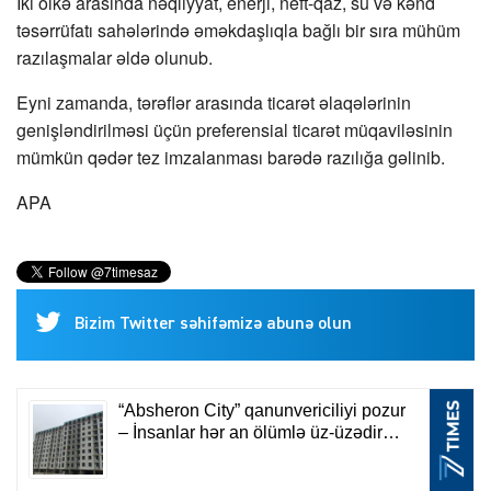
İki ölkə arasında nəqliyyat, enerji, neft-qaz, su və kənd
təsərrüfatı sahələrində əməkdaşlıqla bağlı bir sıra mühüm
razılaşmalar əldə olunub.
Eyni zamanda, tərəflər arasında ticarət əlaqələrinin
genişləndirilməsi üçün preferensial ticarət müqaviləsinin
mümkün qədər tez imzalanması barədə razılığa gəlinib.
APA
Bizim Twitter səhifəmizə abunə olun