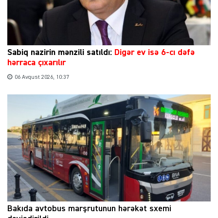
Sabiq nazirin mənzili satıldı:
Digər ev isə 6-cı dəfə
hərraca çıxarılır
06 Avqust 2026, 10:37
Bakıda avtobus marşrutunun hərəkət sxemi