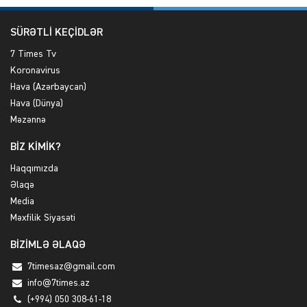
SÜRƏTLİ KEÇİDLƏR
7 Times Tv
Koronavirus
Hava (Azərbaycan)
Hava (Dünya)
Məzənnə
BİZ KİMİK?
Haqqımızda
Əlaqə
Media
Məxfilik Siyasəti
BİZİMLƏ ƏLAQƏ
7timesaz@gmail.com
info@7times.az
(+994) 050 308-61-18