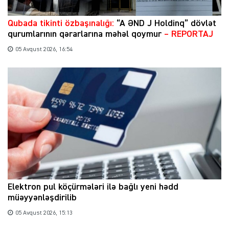
Qubada tikinti özbaşınalığı:
“A ƏND J Holdinq” dövlət
qurumlarının qərarlarına məhəl qoymur
– REPORTAJ
05 Avqust 2026, 16:54
Elektron pul köçürmələri ilə bağlı yeni hədd
müəyyənləşdirilib
05 Avqust 2026, 15:13