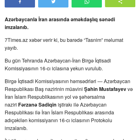
Azərbaycanla İran arasında əməkdaşlıq sənədi
imzalanıb.
7Times.az xəbər verir ki, bu barədə “Tasnim” məlumat
yayıb.
Bu gün Tehranda Azərbaycan-İran Birgə İqtisadi
Komissiyasının 16-cı iclasına yekun vurulub.
Birgə İqtisadi Komissiyasının həmsədrləri — Azərbaycan
Respublikası Baş nazirinin müavini
Şahin Mustafayev
və
İran İslam Respublikasının yol və şəhərsalma
naziri
Fərzanə Sadiqin
iştirakı ilə Azərbaycan
Respublikası ilə İran İslam Respublikası arasında
adıçəkilən komissiyanın 16-cı iclasının Protokolu
imzalanıb.