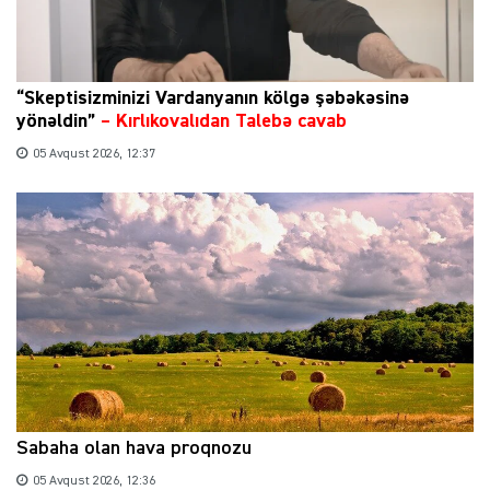
“Skeptisizminizi Vardanyanın kölgə şəbəkəsinə
yönəldin”
–
Kırlıkovalıdan Talebə cavab
05 Avqust 2026, 12:37
Sabaha olan hava proqnozu
05 Avqust 2026, 12:36