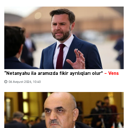
“Netanyahu ilə aramızda fikir ayrılıqları olur”
–
Vens
06 Avqust 2026, 10:40