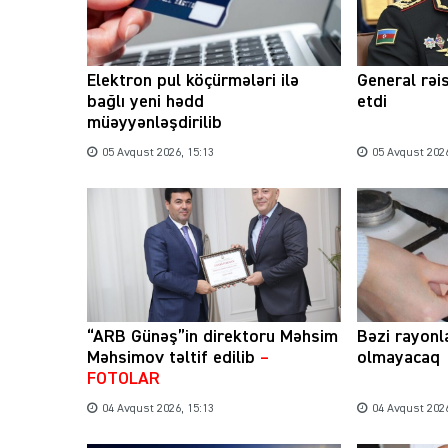
Elektron pul köçürmələri ilə
General rəi
bağlı yeni hədd
etdi
müəyyənləşdirilib
05 Avqust 2026, 15:13
05 Avqust 2026
“ARB Günəş”in direktoru Məhsim
Bəzi rayonl
Məhsimov təltif edilib
–
olmayacaq
FOTOLAR
04 Avqust 2026, 15:13
04 Avqust 2026