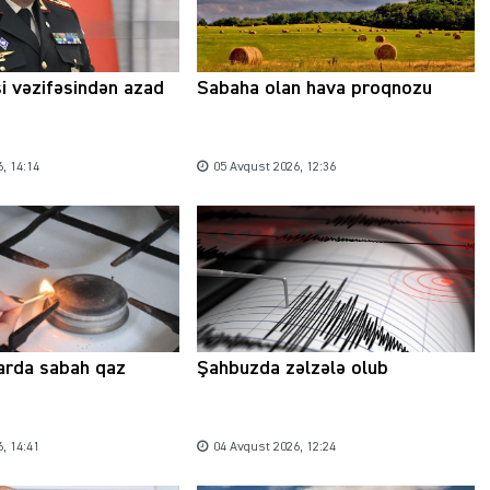
si vəzifəsindən azad
Sabaha olan hava proqnozu
, 14:14
05 Avqust 2026, 12:36
arda sabah qaz
Şahbuzda zəlzələ olub
, 14:41
04 Avqust 2026, 12:24