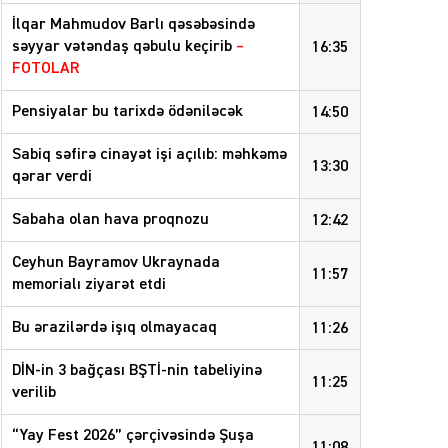
İlqar Mahmudov Barlı qəsəbəsində
səyyar vətəndaş qəbulu keçirib
–
16:35
FOTOLAR
Pensiyalar bu tarixdə ödəniləcək
14:50
Sabiq səfirə cinayət işi açılıb: məhkəmə
13:30
qərar verdi
Sabaha olan hava proqnozu
12:42
Ceyhun Bayramov Ukraynada
11:57
memorialı ziyarət etdi
Bu ərazilərdə işıq olmayacaq
11:26
DİN-in 3 bağçası BŞTİ-nin tabeliyinə
11:25
verilib
“Yay Fest 2026” çərçivəsində Şuşa
11:08