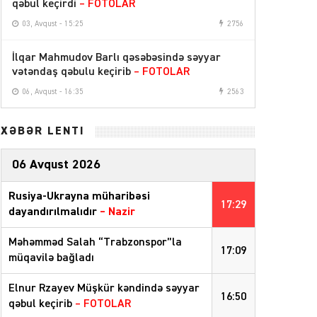
qəbul keçirdi
– FOTOLAR
03, Avqust - 15:25
2756
İlqar Mahmudov Barlı qəsəbəsində səyyar
vətəndaş qəbulu keçirib
– FOTOLAR
06, Avqust - 16:35
2563
XƏBƏR LENTİ
06 Avqust 2026
Rusiya-Ukrayna müharibəsi
17:29
dayandırılmalıdır
– Nazir
Məhəmməd Salah “Trabzonspor”la
17:09
müqavilə bağladı
Elnur Rzayev Müşkür kəndində səyyar
16:50
qəbul keçirib
– FOTOLAR