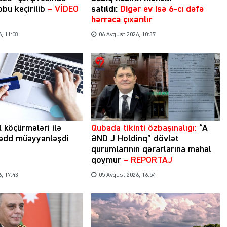
bu keçirilib
– VİDEO
satıldı:
Digər ev isə 6-cı dəfə
hərraca çıxarılır
, 11:08
06 Avqust 2026, 10:37
l köçürmələri ilə
Qubada tikinti özbaşınalığı:
“A
hədd müəyyənləşdi
ƏND J Holdinq” dövlət
qurumlarının qərarlarına məhəl
qoymur
– REPORTAJ
, 17:43
05 Avqust 2026, 16:54