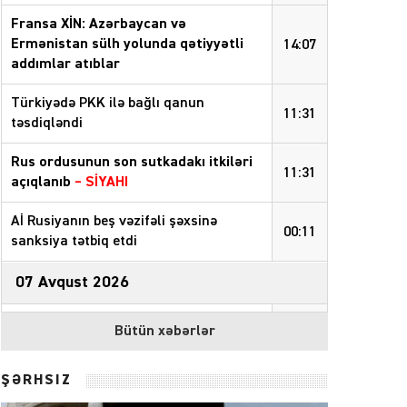
Fransa XİN: Azərbaycan və
Ermənistan sülh yolunda qətiyyətli
14:07
addımlar atıblar
Türkiyədə PKK ilə bağlı qanun
11:31
təsdiqləndi
Rus ordusunun son sutkadakı itkiləri
11:31
açıqlanıb
–
SİYAHI
Aİ Rusiyanın beş vəzifəli şəxsinə
00:11
sanksiya tətbiq etdi
07 Avqust 2026
Ağdaşda erkən nikahın qarşısı alındı
23:43
Bütün xəbərlər
Azərbaycanda vergi borcları 4 milyardı
23:29
ŞƏRHSİZ
keçib