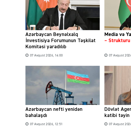
Azərbaycan Beynəlxalq
Media və Ya
İnvestisiya Forumunun Təşkilat
– Struktur
Komitəsi yaradılıb
07 Avqust 2026, 14:00
07 Avqust 2026
Azərbaycan nefti yenidən
Dövlət Agen
bahalaşdı
katibi təyin
07 Avqust 2026, 12:51
07 Avqust 2026