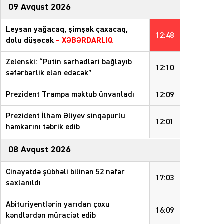
09 Avqust 2026
Leysan yağacaq, şimşək çaxacaq,
12:48
dolu düşəcək
– XƏBƏRDARLIQ
Zelenski: “Putin sərhədləri bağlayıb
12:10
səfərbərlik elan edəcək”
Prezident Trampa məktub ünvanladı
12:09
Prezident İlham Əliyev sinqapurlu
12:01
həmkarını təbrik edib
08 Avqust 2026
Cinayətdə şübhəli bilinən 52 nəfər
17:03
saxlanıldı
Abituriyentlərin yarıdan çoxu
16:09
kəndlərdən müraciət edib