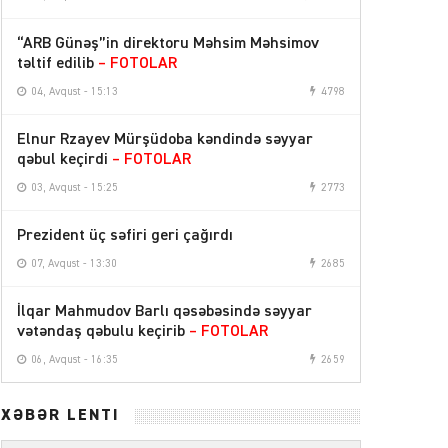
“ARB Günəş”in direktoru Məhsim Məhsimov
təltif edilib
– FOTOLAR
04, Avqust - 15:13
4798
Elnur Rzayev Mürşüdoba kəndində səyyar
qəbul keçirdi
– FOTOLAR
03, Avqust - 15:25
2773
Prezident üç səfiri geri çağırdı
07, Avqust - 13:30
2685
İlqar Mahmudov Barlı qəsəbəsində səyyar
vətəndaş qəbulu keçirib
– FOTOLAR
06, Avqust - 16:35
2659
XƏBƏR LENTİ