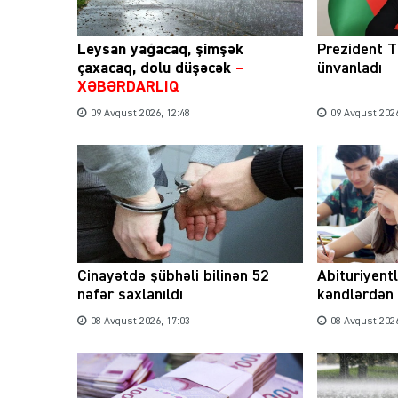
Leysan yağacaq, şimşək
Prezident 
çaxacaq, dolu düşəcək
–
ünvanladı
XƏBƏRDARLIQ
09 Avqust 2026, 12:48
09 Avqust 2026
Cinayətdə şübhəli bilinən 52
Abituriyent
nəfər saxlanıldı
kəndlərdən 
08 Avqust 2026, 17:03
08 Avqust 2026