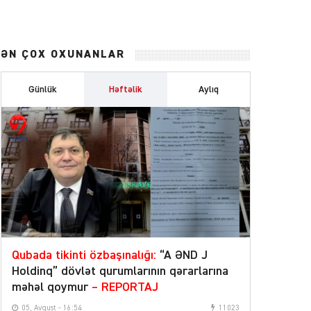
ƏN ÇOX OXUNANLAR
Günlük
Həftəlik
Aylıq
Qubada tikinti özbaşınalığı:
“A ƏND J
Holdinq” dövlət qurumlarının qərarlarına
məhəl qoymur
– REPORTAJ
05, Avqust - 16:54
11023