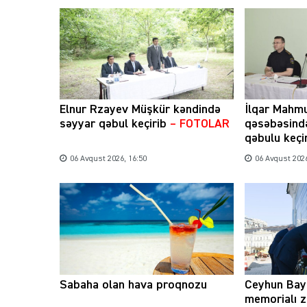
Elnur Rzayev Müşkür kəndində
İlqar Mahm
səyyar qəbul keçirib
– FOTOLAR
qəsəbəsind
qəbulu keçi
06 Avqust 2026, 16:50
06 Avqust 2026
Sabaha olan hava proqnozu
Ceyhun Bay
memorialı z