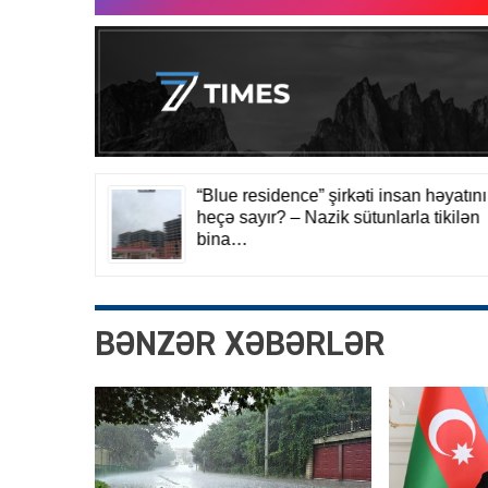
BƏNZƏR XƏBƏRLƏR