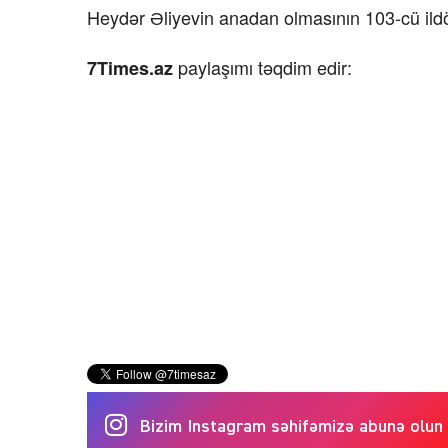
Heydər Əliyevin anadan olmasının 103-cü ild
paylaşımı təqdim edir:
7Times.az
Bizim Instagram səhifəmizə abunə olun