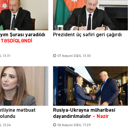
yım Şurası yaradıldı
Prezident üç səfiri geri çağırdı
u TƏSDİQLƏNDİ
, 13:31
07 Avqust 2026, 13:30
tliyinə mətbuat
Rusiya-Ukrayna müharibəsi
 olundu
dayandırılmalıdır
– Nazir
, 12:24
06 Avqust 2026, 17:29