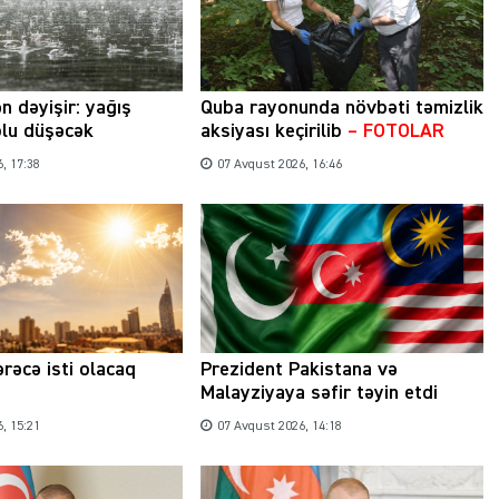
n dəyişir: yağış
Quba rayonunda növbəti təmizlik
olu düşəcək
aksiyası keçirilib
– FOTOLAR
, 17:38
07 Avqust 2026, 16:46
rəcə isti olacaq
Prezident Pakistana və
Malayziyaya səfir təyin etdi
, 15:21
07 Avqust 2026, 14:18