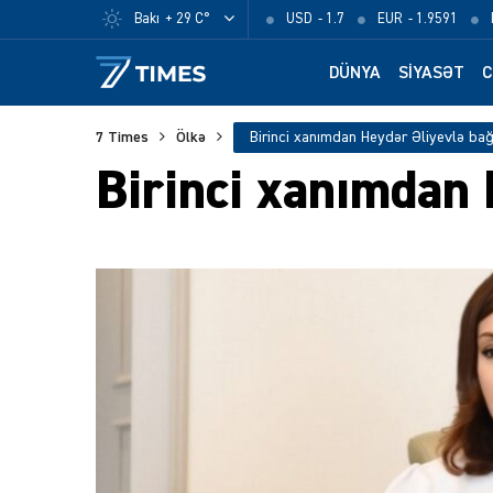
Bakı
+ 29 C°
USD
- 1.7
EUR
- 1.9591
DÜNYA
SIYASƏT
C
7 Times
Ölkə
Birinci xanımdan Heydər Əliyevlə bağ
Birinci xanımdan 