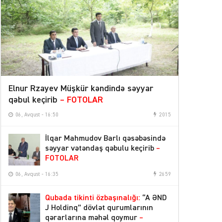
Azərbaycan Beynəlxalq İnvestisiya
14:00
Forumunun Təşkilat Komitəsi yaradılıb
Media və Yayım Şurası yaradıldı
–
13:31
Strukturu TƏSDİQLƏNDİ
Prezident üç səfiri geri çağırdı
13:30
Azərbaycan nefti yenidən bahalaşdı
12:51
Elnur Rzayev Müşkür kəndində səyyar
qəbul keçirib
– FOTOLAR
Dövlət Agentliyinə mətbuat katibi təyin
12:24
06, Avqust - 16:50
2015
olundu
İlqar Mahmudov Barlı qəsəbəsində
Türkiyə, Səudiyyə Ərəbistanı və
12:22
səyyar vətəndaş qəbulu keçirib
–
Pakistan hərbi ittifaq yaradır
FOTOLAR
06 Avqust 2026
06, Avqust - 16:35
2659
Rusiya-Ukrayna müharibəsi
Qubada tikinti özbaşınalığı:
“A ƏND
17:29
dayandırılmalıdır
– Nazir
J Holdinq” dövlət qurumlarının
qərarlarına məhəl qoymur
–