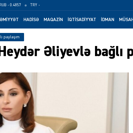
RUB
- 0.4857
TRY
-
ƏMIYYƏT
HADISƏ
MAQAZIN
İQTISADIYYAT
İDMAN
MÜSAH
lı paylaşım
Heydər Əliyevlə bağlı 