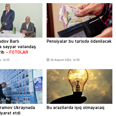
udov Barlı
Pensiyalar bu tarixdə ödəniləcək
ə səyyar vətəndaş
rib
– FOTOLAR
, 16:35
06 Avqust 2026, 14:50
Şəhərsalma ili və qanunsuz tikintilər:
nəzarət mexanizmi haradadır?
01 İyun 2026, 11:28
ramov Ukraynada
Bu ərazilərdə işıq olmayacaq
iyarət etdi