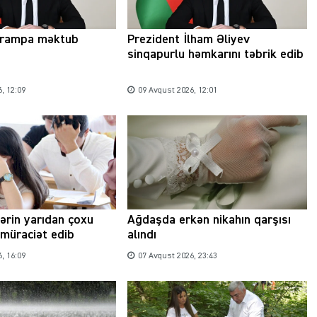
Trampa məktub
Prezident İlham Əliyev
sinqapurlu həmkarını təbrik edib
, 12:09
09 Avqust 2026, 12:01
lərin yarıdan çoxu
Ağdaşda erkən nikahın qarşısı
müraciət edib
alındı
, 16:09
07 Avqust 2026, 23:43