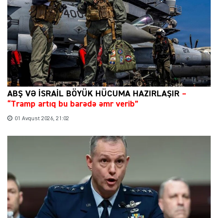
ABŞ VƏ İSRAİL BÖYÜK HÜCUMA HAZIRLAŞIR
–
“Tramp artıq bu barədə əmr verib”
01 Avqust 2026, 21:02