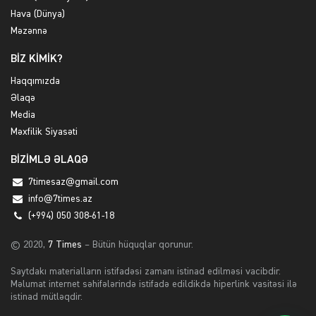
Hava (Dünya)
Məzənnə
BİZ KİMİK?
Haqqımızda
Əlaqə
Media
Məxfilik Siyasəti
BİZİMLƏ ƏLAQƏ
7timesaz@gmail.com
info@7times.az
(+994) 050 308-61-18
© 2020,
7 Times
– Bütün hüquqlar qorunur.
Saytdakı materialların istifadəsi zamanı istinad edilməsi vacibdir.
Məlumat internet səhifələrində istifadə edildikdə hiperlink vasitəsi ilə
istinad mütləqdir.