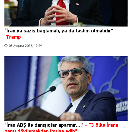
“İran ya saziş bağlamalı, ya da təslim olmalıdır”
–
Tramp
03 Avqust 2026, 19:59
“İran ABŞ ilə danışıqlar aparmır….”
–
“3 ölkə İrana
qarşı döyüşməkdən imtina edib”