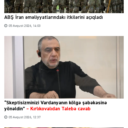
ABŞ İran əməliyyatlarındakı itkilərini açıqladı
05 Avqust 2026, 14:03
“Skeptisizminizi Vardanyanın kölgə şəbəkəsinə
yönəldin”
–
Kırlıkovalıdan Talebə cavab
05 Avqust 2026, 12:37