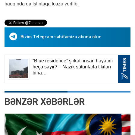
haqqında da istintaqa icazə verilib.
Bizim Telegram səhifəmizə abunə olun
BƏNZƏR XƏBƏRLƏR