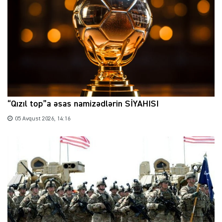
“Qızıl top”a əsas namizədlərin SİYAHISI
05 Avqust 2026, 14:16