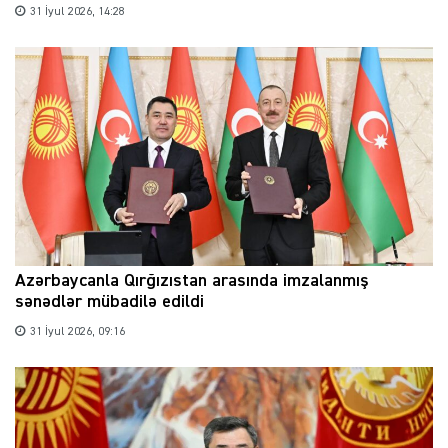
31 İyul 2026, 14:28
Azərbaycanla Qırğızıstan arasında imzalanmış
sənədlər mübadilə edildi
31 İyul 2026, 09:16