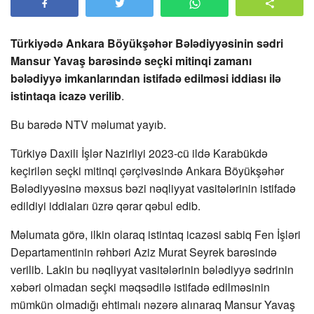
Türkiyədə Ankara Böyükşəhər Bələdiyyəsinin sədri
Mansur Yavaş barəsində seçki mitinqi zamanı
bələdiyyə imkanlarından istifadə edilməsi iddiası ilə
istintaqa icazə verilib
.
Bu barədə NTV məlumat yayıb.
Türkiyə Daxili İşlər Nazirliyi 2023-cü ildə Karabükdə
keçirilən seçki mitinqi çərçivəsində Ankara Böyükşəhər
Bələdiyyəsinə məxsus bəzi nəqliyyat vasitələrinin istifadə
edildiyi iddiaları üzrə qərar qəbul edib.
Məlumata görə, ilkin olaraq istintaq icazəsi sabiq Fen İşləri
Departamentinin rəhbəri Aziz Murat Seyrek barəsində
verilib. Lakin bu nəqliyyat vasitələrinin bələdiyyə sədrinin
xəbəri olmadan seçki məqsədilə istifadə edilməsinin
mümkün olmadığı ehtimalı nəzərə alınaraq Mansur Yavaş