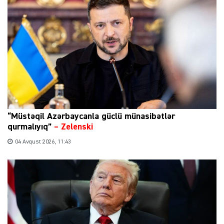
“Müstəqil Azərbaycanla güclü münasibətlər
qurmalıyıq”
–
Zelenski
04 Avqust 2026, 11:43