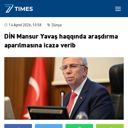
14 Aprel 2026, 10:58
Dünya
DİN Mansur Yavaş haqqında araşdırma
aparılmasına icazə verib