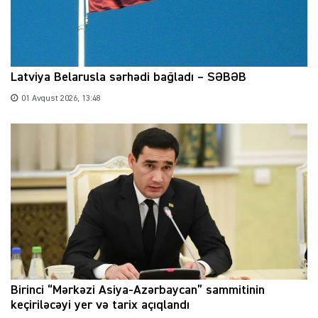
Latviya Belarusla sərhədi bağladı – SƏBƏB
01 Avqust 2026, 13:48
Birinci “Mərkəzi Asiya-Azərbaycan” sammitinin
keçiriləcəyi yer və tarix açıqlandı