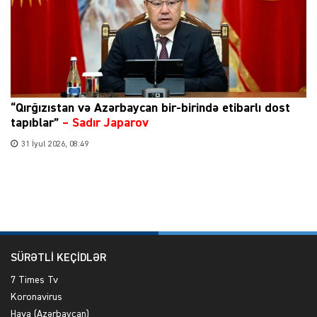
“Qırğızıstan və Azərbaycan bir-birində etibarlı dost
tapıblar”
–
Sadır Japarov
31 İyul 2026, 08:49
SÜRƏTLİ KEÇİDLƏR
7 Times Tv
Koronavirus
Hava (Azərbaycan)