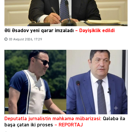
Əli Əsədov yeni qərar imzaladı
– Dəyişiklik edildi
03 Avqust 2026, 17:29
​Deputatla jurnalistin məhkəmə mübarizəsi:
Qələbə ilə
başa çatan iki proses
– REPORTAJ