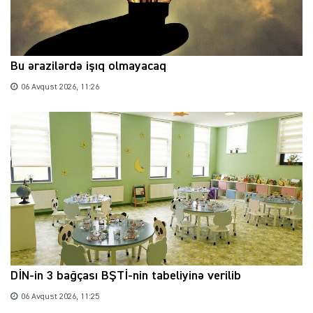
Bu ərazilərdə işıq olmayacaq
06 Avqust 2026, 11:26
DİN-in 3 bağçası BŞTİ-nin tabeliyinə verilib
06 Avqust 2026, 11:25