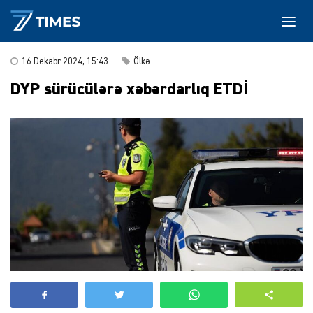
16 Dekabr 2024, 15:43
Ölkə
DYP sürücülərə xəbərdarlıq ETDİ