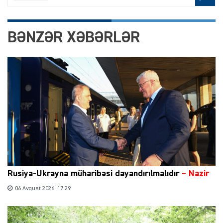
BƏNZƏR XƏBƏRLƏR
Rusiya-Ukrayna müharibəsi dayandırılmalıdır
– Nazir
06 Avqust 2026, 17:29