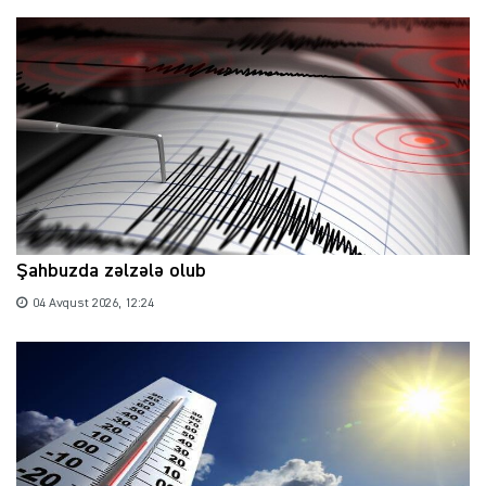
Şahbuzda zəlzələ olub
04 Avqust 2026, 12:24