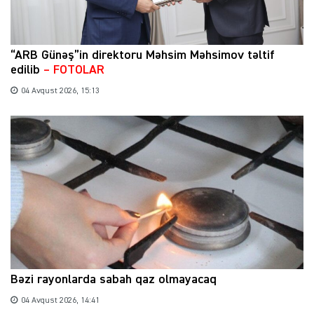
“ARB Günəş”in direktoru Məhsim Məhsimov təltif
edilib
– FOTOLAR
04 Avqust 2026, 15:13
Bəzi rayonlarda sabah qaz olmayacaq
04 Avqust 2026, 14:41