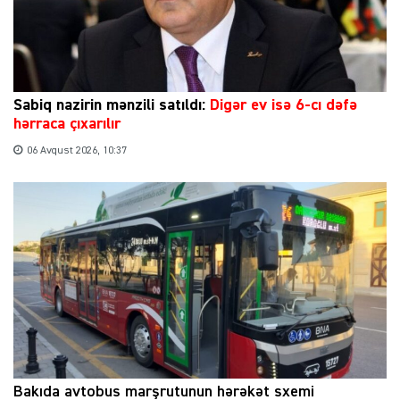
Sabiq nazirin mənzili satıldı:
Digər ev isə 6-cı dəfə
hərraca çıxarılır
06 Avqust 2026, 10:37
Bakıda avtobus marşrutunun hərəkət sxemi