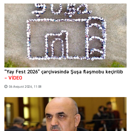
“Yay Fest 2026” çərçivəsində Şuşa fləşmobu keçirilib
– VİDEO
06 Avqust 2026, 11:08