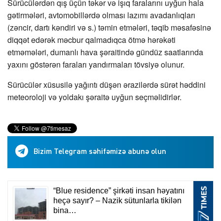
Sürücülərdən qış üçün təkər və işıq faralarını uyğun hala
gətirmələri, avtomobillərdə olması lazımı avadanlıqları
(zəncir, dartı kəndiri və s.) təmin etmələri, təqib məsafəsinə
diqqət edərək məcbur qalmadıqca ötmə hərəkəti
etməmələri, dumanlı hava şəraitində gündüz saatlarında
yaxını göstərən faraları yandırmaları tövsiyə olunur.
Sürücülər xüsusilə yağıntı düşən ərazilərdə sürət həddini
meteoroloji və yoldakı şəraitə uyğun seçməlidirlər.
Bizim Telegram səhifəmizə abunə olun