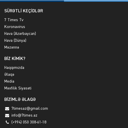
SÜRƏTLİ KEÇİDLƏR
7 Times Tv
Koronavirus
Hava (Azərbaycan)
Hava (Dünya)
Məzənnə
BİZ KİMİK?
Haqqımızda
Əlaqə
Media
Məxfilik Siyasəti
BİZİMLƏ ƏLAQƏ
7timesaz@gmail.com
info@7times.az
(+994) 050 308-61-18