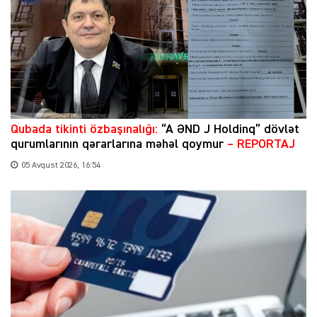
Qubada tikinti özbaşınalığı:
“A ƏND J Holdinq” dövlət
qurumlarının qərarlarına məhəl qoymur
– REPORTAJ
05 Avqust 2026, 16:54