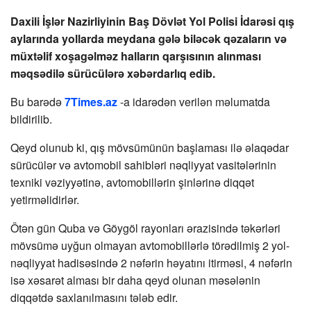
Daxili İşlər Nazirliyinin Baş Dövlət Yol Polisi İdarəsi qış
aylarında yollarda meydana gələ biləcək qəzaların və
müxtəlif xoşagəlməz halların qarşısının alınması
məqsədilə sürücülərə xəbərdarlıq edib.
Bu barədə
7Times.az
-a idarədən verilən məlumatda
bildirilib.
Qeyd olunub ki, qış mövsümünün başlaması ilə əlaqədar
sürücülər və avtomobil sahibləri nəqliyyat vasitələrinin
texniki vəziyyətinə, avtomobillərin şinlərinə diqqət
yetirməlidirlər.
Ötən gün Quba və Göygöl rayonları ərazisində təkərləri
mövsümə uyğun olmayan avtomobillərlə törədilmiş 2 yol-
nəqliyyat hadisəsində 2 nəfərin həyatını itirməsi, 4 nəfərin
isə xəsarət alması bir daha qeyd olunan məsələnin
diqqətdə saxlanılmasını tələb edir.