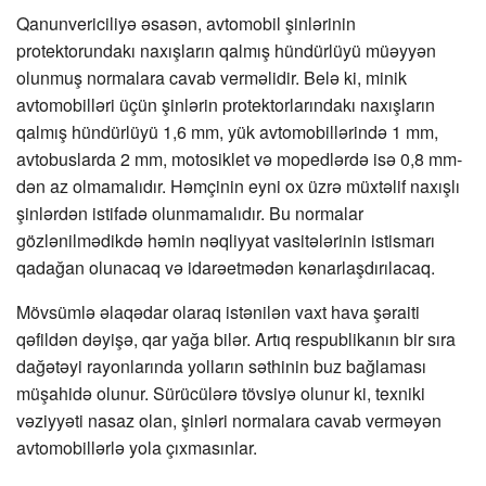
Qanunvericiliyə əsasən, avtomobil şinlərinin
protektorundakı naxışların qalmış hündürlüyü müəyyən
olunmuş normalara cavab verməlidir. Belə ki, minik
avtomobilləri üçün şinlərin protektorlarındakı naxışların
qalmış hündürlüyü 1,6 mm, yük avtomobillərində 1 mm,
avtobuslarda 2 mm, motosiklet və mopedlərdə isə 0,8 mm-
dən az olmamalıdır. Həmçinin eyni ox üzrə müxtəlif naxışlı
şinlərdən istifadə olunmamalıdır. Bu normalar
gözlənilmədikdə həmin nəqliyyat vasitələrinin istismarı
qadağan olunacaq və idarəetmədən kənarlaşdırılacaq.
Mövsümlə əlaqədar olaraq istənilən vaxt hava şəraiti
qəfildən dəyişə, qar yağa bilər. Artıq respublikanın bir sıra
dağətəyi rayonlarında yolların səthinin buz bağlaması
müşahidə olunur. Sürücülərə tövsiyə olunur ki, texniki
vəziyyəti nasaz olan, şinləri normalara cavab verməyən
avtomobillərlə yola çıxmasınlar.