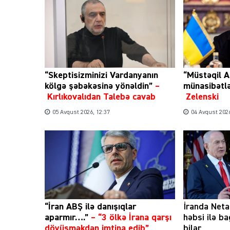
“Skeptisizminizi Vardanyanın
“Müstəqil A
kölgə şəbəkəsinə yönəldin”
–
münasibətl
Kırlıkovalıdan Talebə cavab
Zelenski
05 Avqust 2026, 12:37
04 Avqust 2026
“İran ABŞ ilə danışıqlar
İranda Net
aparmır….”
–
“3 ölkə İrana qarşı
həbsi ilə b
döyüşməkdən imtina edib”
bilər