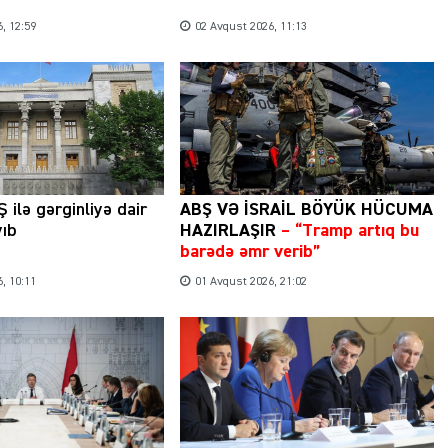
, 12:59
02 Avqust 2026, 11:13
Şəhərsalma ili və qanunsuz tikintilər:
nəzarət mexanizmi haradadır?
 ilə gərginliyə dair
ABŞ VƏ İSRAİL BÖYÜK HÜCUMA
yıb
HAZIRLAŞIR
– “Tramp artıq bu
01 İyun 2026, 11:28
barədə əmr verib”
, 10:11
01 Avqust 2026, 21:02