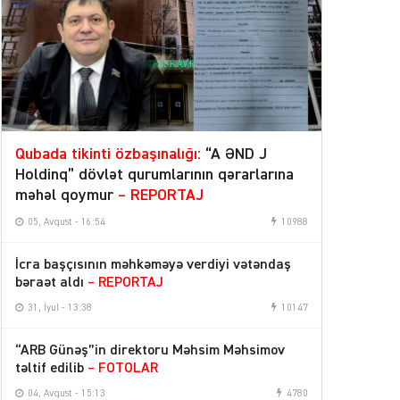
Qubada tikinti özbaşınalığı:
“A ƏND J
Holdinq” dövlət qurumlarının qərarlarına
məhəl qoymur
– REPORTAJ
05, Avqust - 16:54
10988
İcra başçısının məhkəməyə verdiyi vətəndaş
bəraət aldı
– REPORTAJ
31, İyul - 13:38
10147
“ARB Günəş”in direktoru Məhsim Məhsimov
təltif edilib
– FOTOLAR
04, Avqust - 15:13
4780