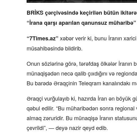
BRİKS çərçivəsində keçirilən bütün ikitər
“İrana qarşı aparılan qanunsuz müharibə”
xəbər verir ki, bunu İranın xaric
“7Times.az”
müsahibəsində bildirib.
Onun sözlərinə görə, tərəfdaş ölkələr İranın 
münaqişədən necə qalib çıxdığını və regiondak
Bu barədə Əraqçinin Teleqram kanalındakı m
Əraqçi vurğulayıb ki, hazırda İran ən böyük g
qəbul edilir. “Bu müharibədən sonra regional 
almaq zəruridir. Bu münaqişə İranın statusu
çevrildi”, — deyə nazir qeyd edib.