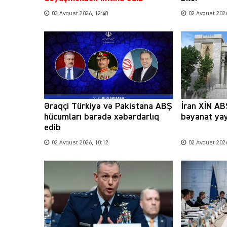
03 Avqust 2026, 12:48
02 Avqust 2026
Əraqçi Türkiyə və Pakistana ABŞ
İran XİN ABŞ
hücumları barədə xəbərdarlıq
bəyanat ya
edib
02 Avqust 2026, 10:12
02 Avqust 2026