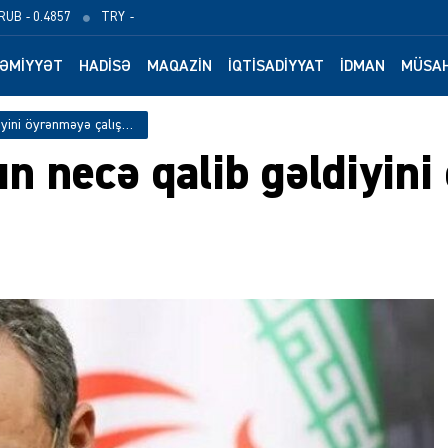
RUB
- 0.4857
TRY
-
ƏMIYYƏT
HADISƏ
MAQAZIN
İQTISADIYYAT
İDMAN
MÜSAH
Əraqçi: Onlar İranın necə qalib gəldiyini öyrənməyə çalışıblar
nın necə qalib gəldiyin