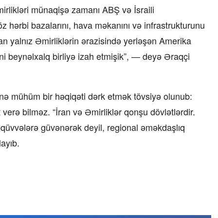
irlikləri münaqişə zamanı ABŞ və İsraili
öz hərbi bazalarını, hava məkanını və infrastrukturunu
ran yalnız Əmirliklərin ərazisində yerləşən Amerika
ni beynəlxalq birliyə izah etmişik”, — deyə Əraqçi
inə mühüm bir həqiqəti dərk etmək tövsiyə olunub:
 verə bilməz. “İran və Əmirliklər qonşu dövlətlərdir.
r qüvvələrə güvənərək deyil, regional əməkdaşlıq
layıb.