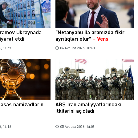
ramov Ukraynada
“Netanyahu ilə aramızda fikir
iyarət etdi
ayrılıqları olur”
–
Vens
, 11:57
06 Avqust 2026, 10:40
a əsas namizədlərin
ABŞ İran əməliyyatlarındakı
itkilərini açıqladı
, 14:16
05 Avqust 2026, 14:03