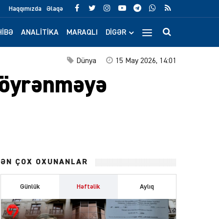
Haqqımızda
Əlaqə
IBƏ
ANALITIKA
MARAQLI
DIGƏR
Dünya
15 May 2026, 14:01
i öyrənməyə
ƏN ÇOX OXUNANLAR
Günlük
Həftəlik
Aylıq