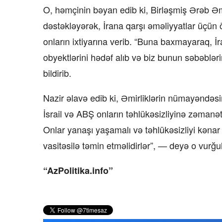
O, həmçinin bəyan edib ki, Birləşmiş Ərəb Əm
dəstəkləyərək, İrana qarşı əməliyyatlar üçün 
onların ixtiyarına verib. “Buna baxmayaraq, İ
obyektlərini hədəf alıb və biz bunun səbəbləri
bildirib.
Nazir əlavə edib ki, Əmirliklərin nümayəndəs
İsrail və ABŞ onların təhlükəsizliyinə zəmanət
Onlar yanaşı yaşamalı və təhlükəsizliyi kəna
vasitəsilə təmin etməlidirlər”, — deyə o vurğu
“AzPolitika.info”