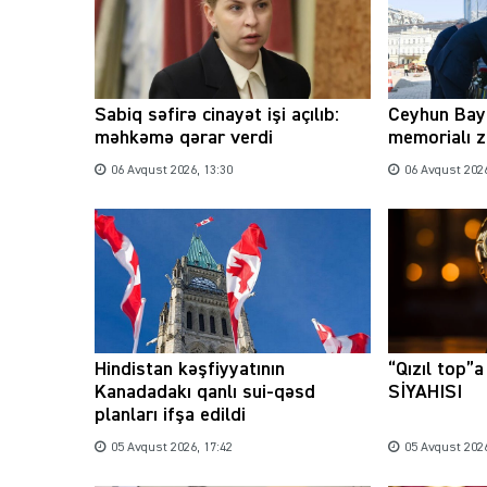
Sabiq səfirə cinayət işi açılıb:
Ceyhun Bay
məhkəmə qərar verdi
memorialı z
06 Avqust 2026, 13:30
06 Avqust 2026
Hindistan kəşfiyyatının
“Qızıl top”
Kanadadakı qanlı sui-qəsd
SİYAHISI
planları ifşa edildi
05 Avqust 2026, 17:42
05 Avqust 2026