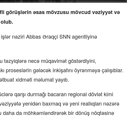
əfli görüşlərin əsas mövzusu mövcud vəziyyət və
 olub.
i işlər naziri Abbas Əraqçi SNN agentliyinə
bu təzyiqlərə necə müqavimət göstərdiyini,
ı proseslərin gələcək inkişafını öyrənməyə çalışıblar.
ətbuat xidməti məlumat yayıb.
üclərə qarşı durmağı bacaran regional dövlət kimi
vəziyyətə yenidən baxmaq və yeni reallıqları nəzərə
nu daha da möhkəmləndirərək bir dönüş nöqtəsinə