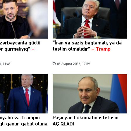
zərbaycanla güclü
“İran ya saziş bağlamalı, ya da
ər qurmalıyıq”
–
təslim olmalıdır”
–
Tramp
, 11:43
03 Avqust 2026, 19:59
anyahu və Trampın
Paşinyan hökumətin istefasını
ağlı qanun qəbul oluna
AÇIQLADI