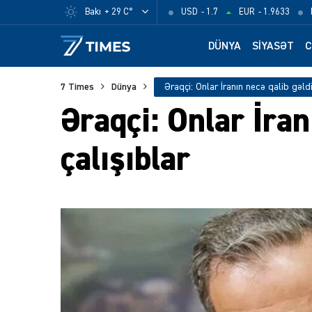
Bakı
+ 29 C°
USD
- 1.7
EUR
- 1.9633
DÜNYA
SIYASƏT
C
7 Times
Dünya
Əraqçi: Onlar İra
çalışıblar