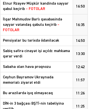
Elnur Rzayev Müşkür kəndində səyyar
16:50
qəbul keçirib
– FOTOLAR
İlqar Mahmudov Barlı qəsəbəsində
səyyar vətəndaş qəbulu keçirib
–
16:35
FOTOLAR
Pensiyalar bu tarixdə ödəniləcək
14:50
Sabiq səfirə cinayət işi açılıb: məhkəmə
13:30
qərar verdi
Sabaha olan hava proqnozu
12:42
Ceyhun Bayramov Ukraynada
11:57
memorialı ziyarət etdi
Bu ərazilərdə işıq olmayacaq
11:26
DİN-in 3 bağçası BŞTİ-nin tabeliyinə
11:25
verilib