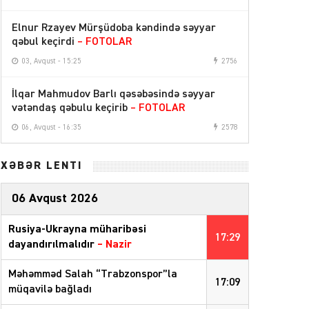
Elnur Rzayev Mürşüdoba kəndində səyyar
qəbul keçirdi
– FOTOLAR
03, Avqust - 15:25
2756
İlqar Mahmudov Barlı qəsəbəsində səyyar
vətəndaş qəbulu keçirib
– FOTOLAR
06, Avqust - 16:35
2578
XƏBƏR LENTİ
06 Avqust 2026
Rusiya-Ukrayna müharibəsi
17:29
dayandırılmalıdır
– Nazir
Məhəmməd Salah “Trabzonspor”la
17:09
müqavilə bağladı