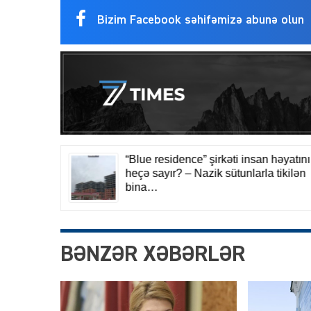
Bizim Facebook səhifəmizə abunə olun
BƏNZƏR XƏBƏRLƏR