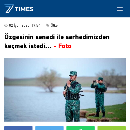
02 İyun 2025, 17:54
Ölkə
Özgəsinin sənədi ilə sərhədimizdən
keçmək istədi…
– Foto