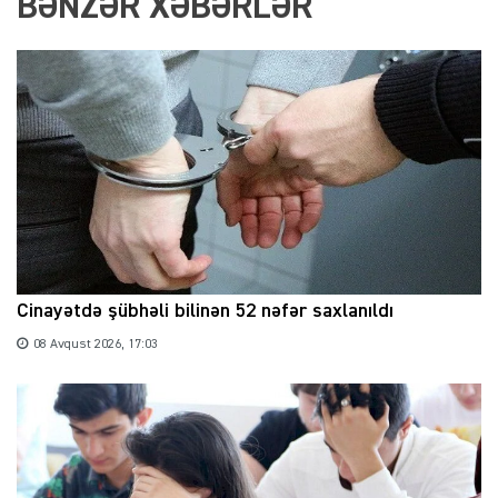
BƏNZƏR XƏBƏRLƏR
Cinayətdə şübhəli bilinən 52 nəfər saxlanıldı
08 Avqust 2026, 17:03