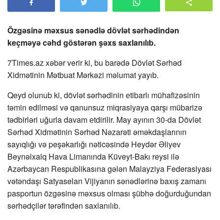
Özgəsinə məxsus sənədlə dövlət sərhədindən
keçməyə cəhd göstərən şəxs saxlanılıb.
7Times.az
xəbər verir ki, bu barədə Dövlət Sərhəd
Xidmətinin Mətbuat Mərkəzi məlumat yayıb.
Qeyd olunub ki, dövlət sərhədinin еtibarlı mühafizəsinin
təmin edilməsi və qanunsuz miqrasiyaya qarşı mübarizə
tədbirləri uğurla davam еtdirilir. May ayının 30-da Dövlət
Sərhəd Xidmətinin Sərhəd Nəzarəti əməkdaşlarının
sayıqlığı və peşəkarlığı nəticəsində Heydər Əliyev
Beynəlxalq Hava Limanında Küveyt-Bakı reysi ilə
Azərbaycan Respublikasına gələn Malayziya Federasiyası
vətəndaşı Satyaselan Vijiyanın sənədlərinə baxış zamanı
pasportun özgəsinə məxsus olması şübhə doğurduğundan
sərhədçilər tərəfindən saxlanılıb.