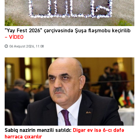
“Yay Fest 2026” çərçivəsində Şuşa fləşmobu keçirilib
– VİDEO
06 Avqust 2026, 11:08
Sabiq nazirin mənzili satıldı:
Digər ev isə 6-cı dəfə
hərraca çıxarılır