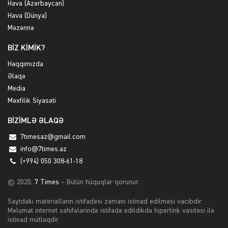
Hava (Azərbaycan)
Hava (Dünya)
Məzənnə
BİZ KİMİK?
Haqqımızda
Əlaqə
Media
Məxfilik Siyasəti
BİZİMLƏ ƏLAQƏ
7timesaz@gmail.com
info@7times.az
(+994) 050 308-61-18
© 2020,
7 Times
– Bütün hüquqlar qorunur.
Saytdakı materialların istifadəsi zamanı istinad edilməsi vacibdir.
Məlumat internet səhifələrində istifadə edildikdə hiperlink vasitəsi ilə
istinad mütləqdir.