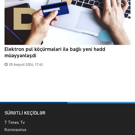
Elektron pul köçürmələri ilə bağlı yeni hədd
müəyyənləşdi
05 Avqust 2026, 17:43
SÜRƏTLİ KEÇİDLƏR
7 Times Tv
Koronavirus