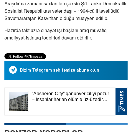
Araşdırma zamanı saxlanılan şəxsin Şri-Lanka Demokratik
Sosialist Respublikası vətəndaşı – 1994-cü il təvəllüdlü
Savuthararajan Kasvithan olduğu müəyyən edilib.
Hazırda fakt üzrə cinayət işi başlanılaraq müvafiq
əməliyyat-istintaq tədbirləri davam etdirilir.
Bizim Telegram səhifəmizə abunə olun