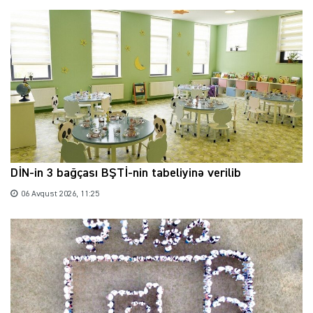
DİN-in 3 bağçası BŞTİ-nin tabeliyinə verilib
06 Avqust 2026, 11:25