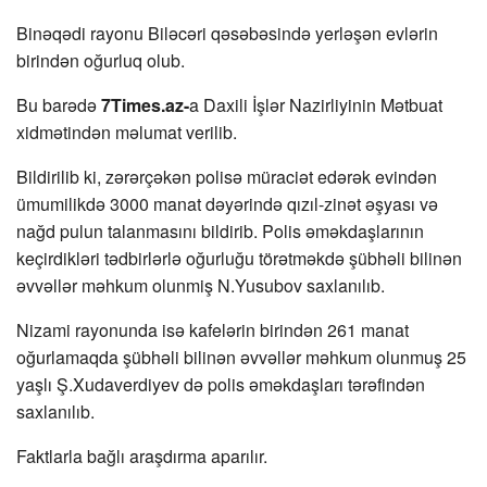
Binəqədi rayonu Biləcəri qəsəbəsində yerləşən evlərin
birindən oğurluq olub.
Bu barədə
7Times.az-
a Daxili İşlər Nazirliyinin Mətbuat
xidmətindən məlumat verilib.
Bildirilib ki, zərərçəkən polisə müraciət edərək evindən
ümumilikdə 3000 manat dəyərində qızıl-zinət əşyası və
nağd pulun talanmasını bildirib. Polis əməkdaşlarının
keçirdikləri tədbirlərlə oğurluğu törətməkdə şübhəli bilinən
əvvəllər məhkum olunmiş N.Yusubov saxlanılıb.
Nizami rayonunda isə kafelərin birindən 261 manat
oğurlamaqda şübhəli bilinən əvvəllər məhkum olunmuş 25
yaşlı Ş.Xudaverdiyev də polis əməkdaşları tərəfindən
saxlanılıb.
Faktlarla bağlı araşdırma aparılır.