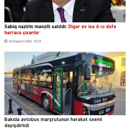
Sabiq nazirin mənzili satıldı:
Digər ev isə 6-cı dəfə
hərraca çıxarılır
06 Avqust 2026, 10:37
Bakıda avtobus marşrutunun hərəkət sxemi
dəyişdirildi