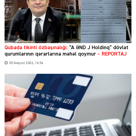
Qubada tikinti özbaşınalığı:
“A ƏND J Holdinq” dövlət
qurumlarının qərarlarına məhəl qoymur
– REPORTAJ
05 Avqust 2026, 16:54