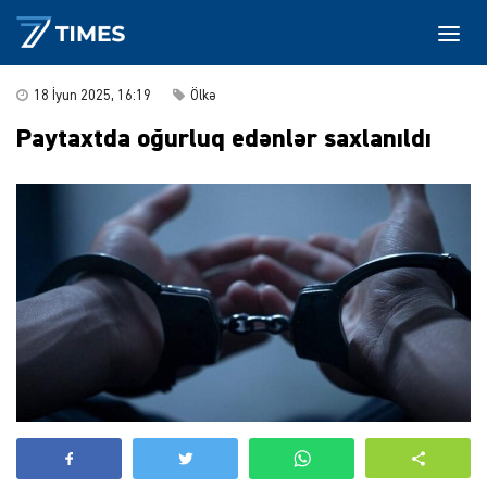
18 İyun 2025, 16:19
Ölkə
Paytaxtda oğurluq edənlər saxlanıldı