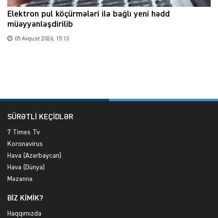
Elektron pul köçürmələri ilə bağlı yeni hədd
müəyyənləşdirilib
05 Avqust 2026, 15:13
SÜRƏTLİ KEÇİDLƏR
7 Times Tv
Koronavirus
Hava (Azərbaycan)
Hava (Dünya)
Məzənnə
BİZ KİMİK?
Haqqımızda