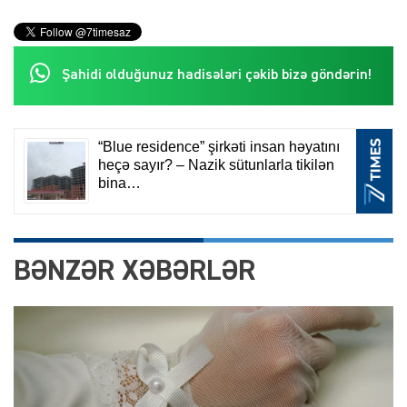
Şahidi olduğunuz hadisələri çəkib bizə göndərin!
BƏNZƏR XƏBƏRLƏR