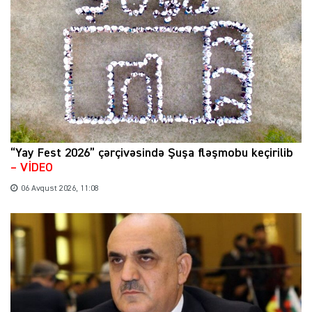
“Yay Fest 2026” çərçivəsində Şuşa fləşmobu keçirilib
– VİDEO
06 Avqust 2026, 11:08