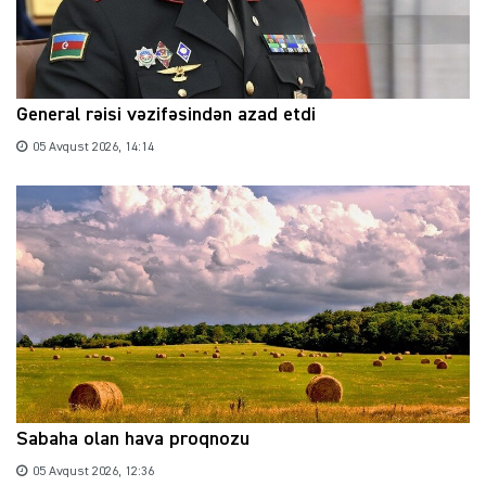
General rəisi vəzifəsindən azad etdi
05 Avqust 2026, 14:14
Sabaha olan hava proqnozu
05 Avqust 2026, 12:36