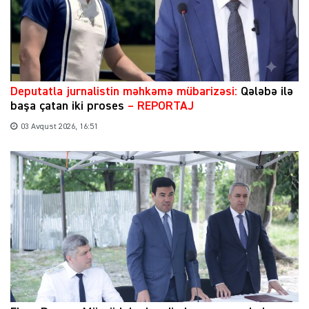
​Deputatla jurnalistin məhkəmə mübarizəsi:
Qələbə ilə
başa çatan iki proses
– REPORTAJ
03 Avqust 2026, 16:51