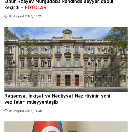
Elnur Rzayev Mürşüdoba kəndində səyyar qəbul
keçirdi
– FOTOLAR
03 Avqust 2026, 15:25
Rəqəmsal İnkişaf və Nəqliyyat Nazirliyinin yeni
vəzifələri müəyyənləşib
03 Avqust 2026, 14:45