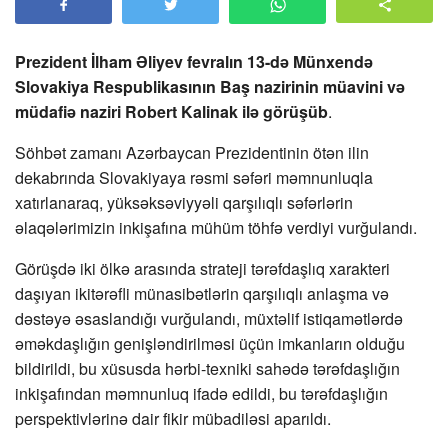
Prezident İlham Əliyev fevralın 13-də Münxendə
Slovakiya Respublikasının Baş nazirinin müavini və
müdafiə naziri Robert Kalinak ilə görüşüb
.
Söhbət zamanı Azərbaycan Prezidentinin ötən ilin
dekabrında Slovakiyaya rəsmi səfəri məmnunluqla
xatırlanaraq, yüksəksəviyyəli qarşılıqlı səfərlərin
əlaqələrimizin inkişafına mühüm töhfə verdiyi vurğulandı.
Görüşdə iki ölkə arasında strateji tərəfdaşlıq xarakteri
daşıyan ikitərəfli münasibətlərin qarşılıqlı anlaşma və
dəstəyə əsaslandığı vurğulandı, müxtəlif istiqamətlərdə
əməkdaşlığın genişləndirilməsi üçün imkanların olduğu
bildirildi, bu xüsusda hərbi-texniki sahədə tərəfdaşlığın
inkişafından məmnunluq ifadə edildi, bu tərəfdaşlığın
perspektivlərinə dair fikir mübadiləsi aparıldı.