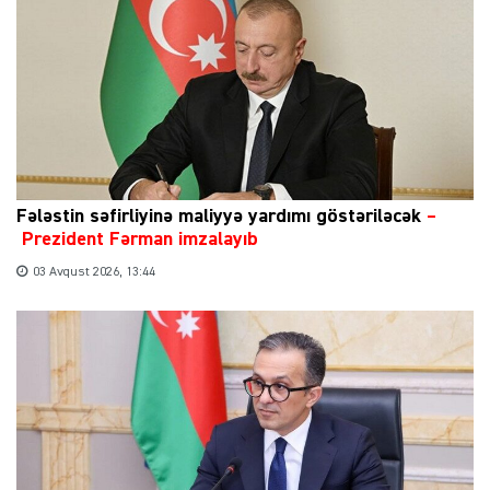
Fələstin səfirliyinə maliyyə yardımı göstəriləcək
–
Prezident Fərman imzalayıb
03 Avqust 2026, 13:44