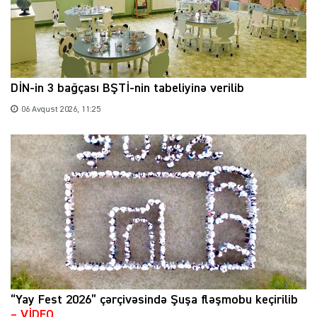
DİN-in 3 bağçası BŞTİ-nin tabeliyinə verilib
06 Avqust 2026, 11:25
“Yay Fest 2026” çərçivəsində Şuşa fləşmobu keçirilib
– VİDEO