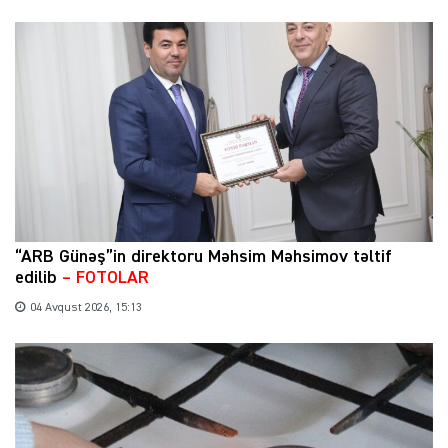
“ARB Günəş”in direktoru Məhsim Məhsimov təltif
edilib
– FOTOLAR
04 Avqust 2026, 15:13