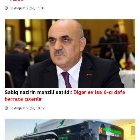
06 Avqust 2026, 11:08
Sabiq nazirin mənzili satıldı:
Digər ev isə 6-cı dəfə
hərraca çıxarılır
06 Avqust 2026, 10:37