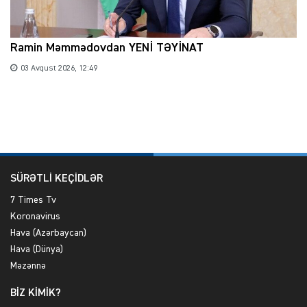
Ramin Məmmədovdan YENİ TƏYİNAT
03 Avqust 2026, 12:49
SÜRƏTLİ KEÇİDLƏR
7 Times Tv
Koronavirus
Hava (Azərbaycan)
Hava (Dünya)
Məzənnə
BİZ KİMİK?