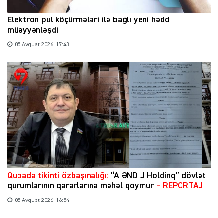
Elektron pul köçürmələri ilə bağlı yeni hədd
müəyyənləşdi
05 Avqust 2026, 17:43
Qubada tikinti özbaşınalığı:
“A ƏND J Holdinq” dövlət
qurumlarının qərarlarına məhəl qoymur
– REPORTAJ
05 Avqust 2026, 16:54