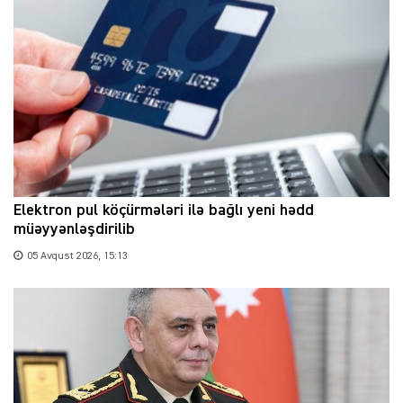
Elektron pul köçürmələri ilə bağlı yeni hədd
müəyyənləşdirilib
05 Avqust 2026, 15:13