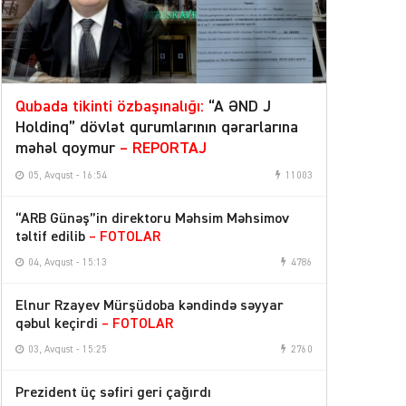
Qubada tikinti özbaşınalığı:
“A ƏND J
Holdinq” dövlət qurumlarının qərarlarına
məhəl qoymur
– REPORTAJ
05, Avqust - 16:54
11003
“ARB Günəş”in direktoru Məhsim Məhsimov
təltif edilib
– FOTOLAR
04, Avqust - 15:13
4786
Elnur Rzayev Mürşüdoba kəndində səyyar
qəbul keçirdi
– FOTOLAR
03, Avqust - 15:25
2760
Prezident üç səfiri geri çağırdı