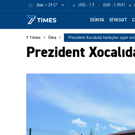
Bakı
+ 29 C°
USD
- 1.7
EUR
- 1.9591
DÜNYA
SIYASƏT
C
7 Times
Ölkə
Prezident Xocalıda hərbçilər üçün ev
Prezident Xocalıd