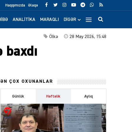
Haqqımızda
Əlaqə
IBƏ
ANALITIKA
MARAQLI
DIGƏR
Ölkə
28 May 2026, 15:48
ə baxdı
ƏN ÇOX OXUNANLAR
Günlük
Həftəlik
Aylıq