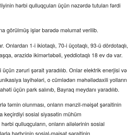
iyinin hərbi qulluqçuları üçün nəzərdə tutulan fərdi
sına görülmüş işlər barədə məlumat verilib.
r. Onlardan 1-i ikiotaqlı, 70-i üçotaqlı, 93-ü dördotaqlı,
başqa, ərazidə ikimərtəbəli, yeddiotaqlı 18 ev də var.
üçün zəruri şərait yaradılıb. Onlar elektrik enerjisi və
ikasiya layihələri, o cümlədən məhəllədaxili yolların
rahəti üçün park salınıb, Bayraq meydanı yaradılıb.
rlə təmin olunması, onların mənzil-məişət şəraitinin
a keçirdiyi sosial siyasətin mühüm
ərbi qulluqçuların, onların ailələrinin sosial
lərlə hərbçinin sosial-məişət şəraitinin