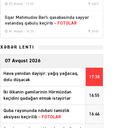
07, Avqust - 13:30
2665
İlqar Mahmudov Barlı qəsəbəsində səyyar
vətəndaş qəbulu keçirib
– FOTOLAR
06, Avqust - 16:35
2642
XƏBƏR LENTİ
07 Avqust 2026
Hava yenidən dəyişir: yağış yağacaq,
17:38
dolu düşəcək
İki ölkənin gəmilərinin Hörmüzdən
16:55
keçidini qadağan etmək istəyirlər
Quba rayonunda növbəti təmizlik
16:46
aksiyası keçirilib
– FOTOLAR