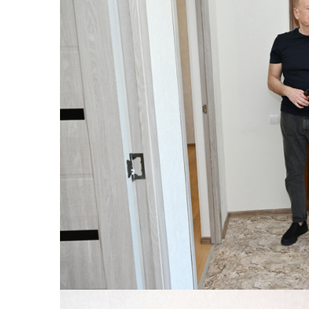
Şəhərsalma ili və qanunsuz tikinti
nəzarət mexanizmi haradadır?
01 İyun 2026, 11:28