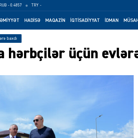
RUB
- 0.4857
TRY
-
ƏMIYYƏT
HADISƏ
MAQAZIN
İQTISADIYYAT
İDMAN
MÜSAH
lərə baxdı
a hərbçilər üçün evlər