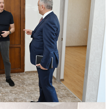
lər:
Təhsil ocaqlarında şagirdlərimizi
zəhərləyən vəhamətli əllər
– REPORTAJ
31 Oktyabr 2025, 15:22