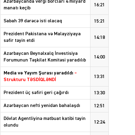
Azərbaycanda vergi borcları 4 milyard
16:21
manatı keçib
Sabah 39 dərəcə isti olacaq
15:21
Prezident Pakistana və Malayziyaya
14:18
səfir təyin etdi
Azərbaycan Beynəlxalq İnvestisiya
14:00
Forumunun Təşkilat Komitəsi yaradılıb
Media və Yayım Şurası yaradıldı
–
13:31
Strukturu TƏSDİQLƏNDİ
Prezident üç səfiri geri çağırdı
13:30
Azərbaycan nefti yenidən bahalaşdı
12:51
Dövlət Agentliyinə mətbuat katibi təyin
12:24
olundu