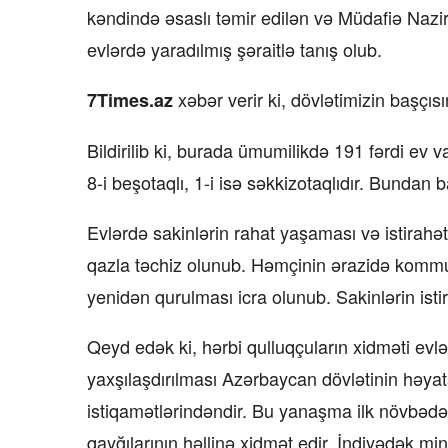
kəndində əsaslı təmir edilən və Müdafiə Nazirl
evlərdə yaradılmış şəraitlə tanış olub.
xəbər verir ki, dövlətimizin başçı
7Times.az
Bildirilib ki, burada ümumilikdə 191 fərdi ev va
8-i beşotaqlı, 1-i isə səkkizotaqlıdır. Bundan 
Evlərdə sakinlərin rahat yaşaması və istirahəti 
qazla təchiz olunub. Həmçinin ərazidə kommun
yenidən qurulması icra olunub. Sakinlərin isti
Qeyd edək ki, hərbi qulluqçuların xidməti evlə
yaxşılaşdırılması Azərbaycan dövlətinin həyat
istiqamətlərindəndir. Bu yanaşma ilk növbədə h
qayğılarının həllinə xidmət edir. İndiyədək min