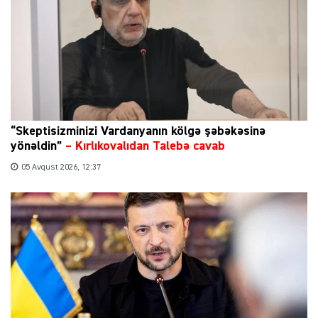
“Skeptisizminizi Vardanyanın kölgə şəbəkəsinə
yönəldin”
–
Kırlıkovalıdan Talebə cavab
05 Avqust 2026, 12:37