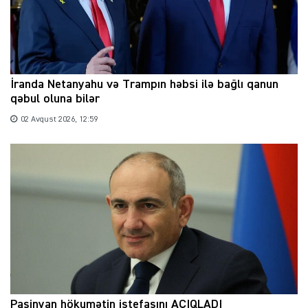
İranda Netanyahu və Trampın həbsi ilə bağlı qanun
qəbul oluna bilər
02 Avqust 2026, 12:59
Paşinyan hökumətin istefasını AÇIQLADI