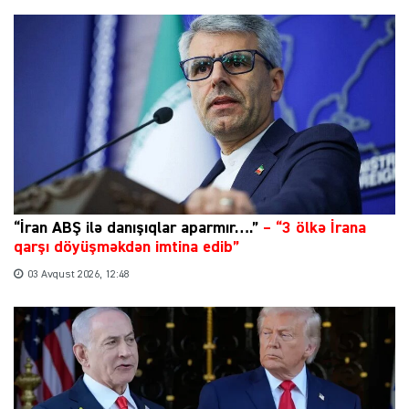
“İran ABŞ ilə danışıqlar aparmır….”
–
“3 ölkə İrana
qarşı döyüşməkdən imtina edib”
03 Avqust 2026, 12:48