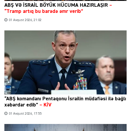
ABŞ VƏ İSRAİL BÖYÜK HÜCUMA HAZIRLAŞIR
–
“Tramp artıq bu barədə əmr verib”
01 Avqust 2026, 21:02
“ABŞ komandanı Pentaqonu İsrailin müdafiəsi ilə bağlı
xəbərdar edib”
–
KİV
01 Avqust 2026, 17:55