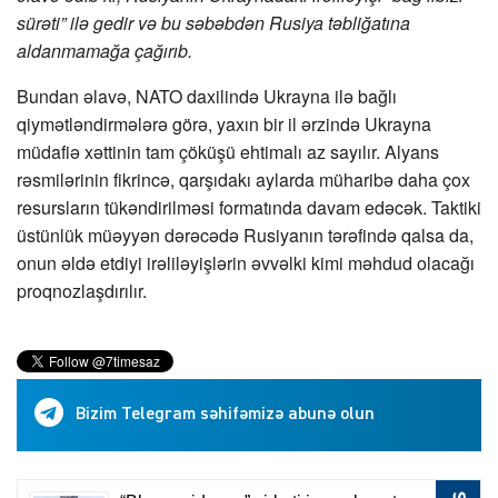
sürəti” ilə gedir və bu səbəbdən Rusiya təbliğatına
aldanmamağa çağırıb.
Bundan əlavə, NATO daxilində Ukrayna ilə bağlı
qiymətləndirmələrə görə, yaxın bir il ərzində Ukrayna
müdafiə xəttinin tam çöküşü ehtimalı az sayılır. Alyans
rəsmilərinin fikrincə, qarşıdakı aylarda müharibə daha çox
resursların tükəndirilməsi formatında davam edəcək. Taktiki
üstünlük müəyyən dərəcədə Rusiyanın tərəfində qalsa da,
onun əldə etdiyi irəliləyişlərin əvvəlki kimi məhdud olacağı
proqnozlaşdırılır.
Bizim Telegram səhifəmizə abunə olun