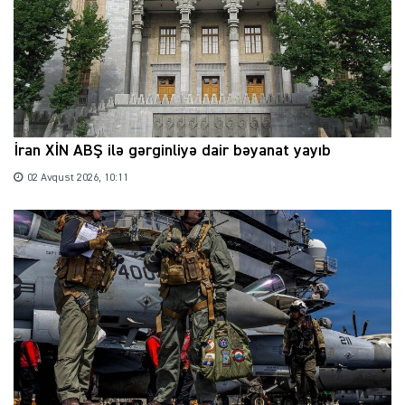
İran XİN ABŞ ilə gərginliyə dair bəyanat yayıb
02 Avqust 2026, 10:11