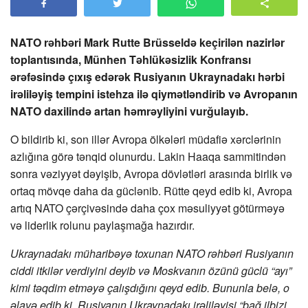
NATO rəhbəri Mark Rutte Brüsseldə keçirilən nazirlər
toplantısında, Münhen Təhlükəsizlik Konfransı
ərəfəsində çıxış edərək Rusiyanın Ukraynadakı hərbi
irəliləyiş tempini istehza ilə qiymətləndirib və Avropanın
NATO daxilində artan həmrəyliyini vurğulayıb.
O bildirib ki, son illər Avropa ölkələri müdafiə xərclərinin
azlığına görə tənqid olunurdu. Lakin Haaqa sammitindən
sonra vəziyyət dəyişib, Avropa dövlətləri arasında birlik və
ortaq mövqe daha da güclənib. Rütte qeyd edib ki, Avropa
artıq NATO çərçivəsində daha çox məsuliyyət götürməyə
və liderlik rolunu paylaşmağa hazırdır.
Ukraynadakı müharibəyə toxunan NATO rəhbəri Rusiyanın
ciddi itkilər verdiyini deyib və Moskvanın özünü güclü “ayı”
kimi təqdim etməyə çalışdığını qeyd edib. Bununla belə, o
əlavə edib ki, Rusiyanın Ukraynadakı irəliləyişi “bağ ilbizi