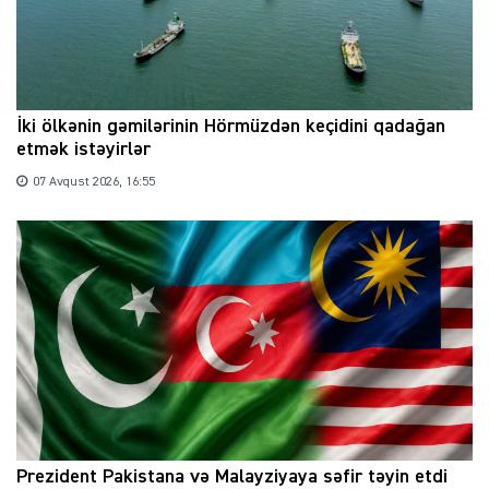
İki ölkənin gəmilərinin Hörmüzdən keçidini qadağan
etmək istəyirlər
07 Avqust 2026, 16:55
Prezident Pakistana və Malayziyaya səfir təyin etdi