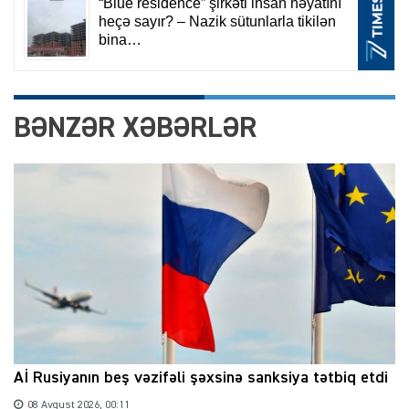
BƏNZƏR XƏBƏRLƏR
Aİ Rusiyanın beş vəzifəli şəxsinə sanksiya tətbiq etdi
08 Avqust 2026, 00:11