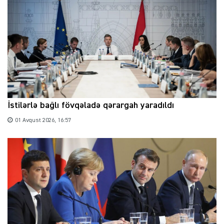
İstilərlə bağlı fövqəladə qərargah yaradıldı
01 Avqust 2026, 16:57