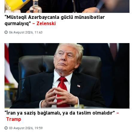
“Müstəqil Azərbaycanla güclü münasibətlər
qurmalıyıq”
–
Zelenski
04 Avqust 2026, 11:43
“İran ya saziş bağlamalı, ya da təslim olmalıdır”
–
Tramp
03 Avqust 2026, 19:59