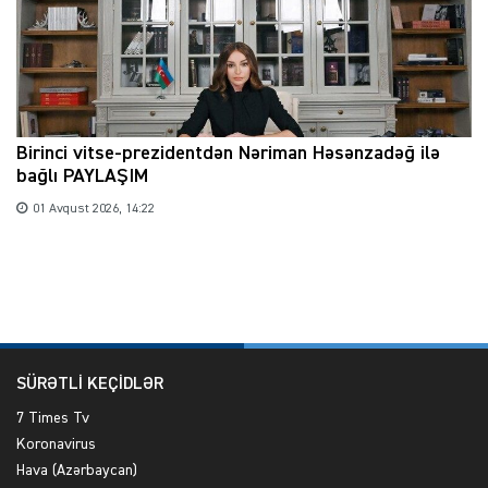
Birinci vitse-prezidentdən Nəriman Həsənzadəğ ilə
bağlı PAYLAŞIM
01 Avqust 2026, 14:22
SÜRƏTLİ KEÇİDLƏR
7 Times Tv
Koronavirus
Hava (Azərbaycan)