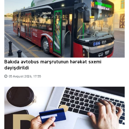
Bakıda avtobus marşrutunun hərəkət sxemi
dəyişdirildi
05 Avqust 2026, 17:55