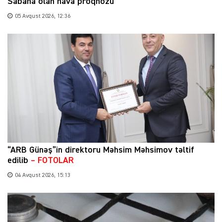
Sabaha olan hava proqnozu
05 Avqust 2026, 12:36
“ARB Günəş”in direktoru Məhsim Məhsimov təltif
edilib
– FOTOLAR
04 Avqust 2026, 15:13