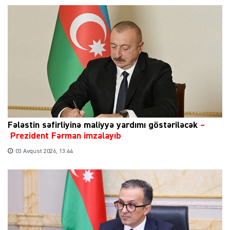
Fələstin səfirliyinə maliyyə yardımı göstəriləcək
–
Prezident Fərman imzalayıb
03 Avqust 2026, 13:44