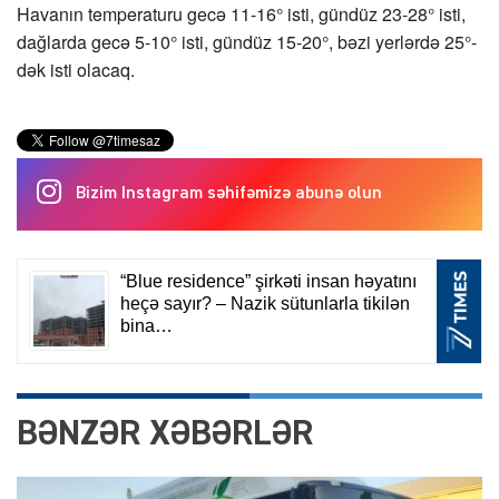
Havanın temperaturu gecə 11-16° isti, gündüz 23-28° isti,
dağlarda gecə 5-10° isti, gündüz 15-20°, bəzi yerlərdə 25°-
dək isti olacaq.
Bizim Instagram səhifəmizə abunə olun
BƏNZƏR XƏBƏRLƏR