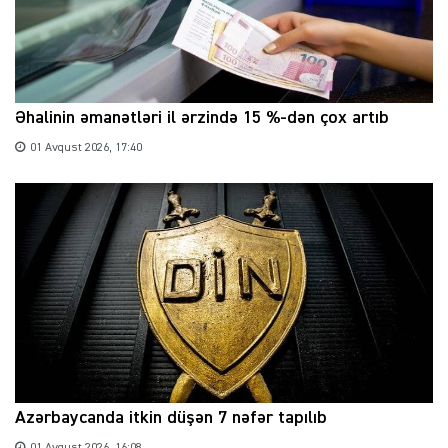
Əhalinin əmanətləri il ərzində 15 %-dən çox artıb
01 Avqust 2026, 17:40
Azərbaycanda itkin düşən 7 nəfər tapılıb
01 Avqust 2026, 16:08