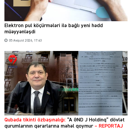
Elektron pul köçürmələri ilə bağlı yeni hədd
müəyyənləşdi
05 Avqust 2026, 17:43
Qubada tikinti özbaşınalığı:
“A ƏND J Holdinq” dövlət
qurumlarının qərarlarına məhəl qoymur
– REPORTAJ