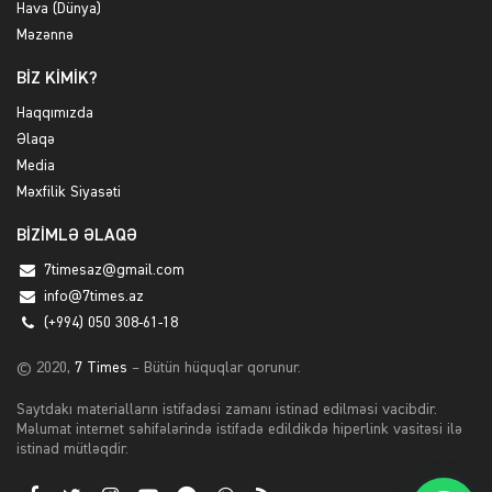
Hava (Dünya)
Məzənnə
BİZ KİMİK?
Haqqımızda
Əlaqə
Media
Məxfilik Siyasəti
BİZİMLƏ ƏLAQƏ
7timesaz@gmail.com
info@7times.az
(+994) 050 308-61-18
© 2020,
7 Times
– Bütün hüquqlar qorunur.
Saytdakı materialların istifadəsi zamanı istinad edilməsi vacibdir.
Məlumat internet səhifələrində istifadə edildikdə hiperlink vasitəsi ilə
istinad mütləqdir.