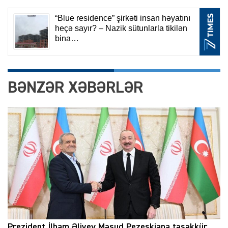
BƏNZƏR XƏBƏRLƏR
Prezident İlham Əliyev Məsud Pezeşkiana təşəkkür