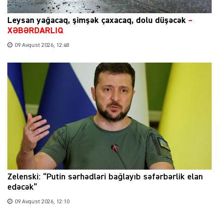
Leysan yağacaq, şimşək çaxacaq, dolu düşəcək
–
XƏBƏRDARLIQ
09 Avqust 2026, 12:48
Zelenski: “Putin sərhədləri bağlayıb səfərbərlik elan
edəcək”
09 Avqust 2026, 12:10