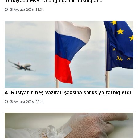
Türkiyədə PKK ilə bağlı qanun təsdiqləndi
08 Avqust 2026, 11:31
Aİ Rusiyanın beş vəzifəli şəxsinə sanksiya tətbiq etdi
08 Avqust 2026, 00:11