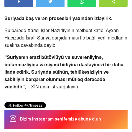
Suriyada baş verən prosesləri yaxından izləyirik.
Bu barədə Xarici İşlər Nazirliyinin mətbuat katibi Ayxan
Hacızadə İsrail-Suriya qarşıdurması ilə bağlı yerli medianın
sualına cavabında deyib.
“Suriyanın ərazi bütövlüyü və suverenliyinə,
bölünməzliyinə və siyasi birliyinə dəstəyimizi bir daha
ifadə edirik. Suriyada sülhün, təhlükəsizliyin və
sabitliyin bərqərar olunması mütləq dərəcədə
vacibdir”
, – XİN rəsmisi vurğulayıb.
Bizim Instagram səhifəmizə abunə olun