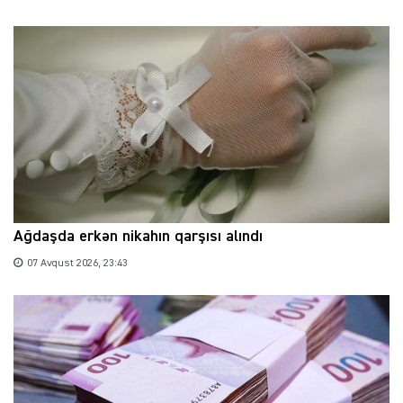
Ağdaşda erkən nikahın qarşısı alındı
07 Avqust 2026, 23:43