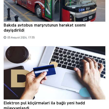
Bakıda avtobus marşrutunun hərəkət sxemi
dəyişdirildi
05 Avqust 2026, 17:55
Elektron pul köçürmələri ilə bağlı yeni hədd
müəyyənləşdi