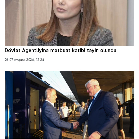
Dövlət Agentliyinə mətbuat katibi təyin olundu
07 Avqust 2026, 12:24