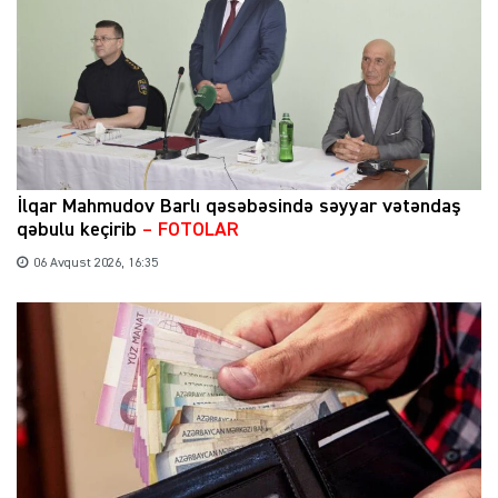
İlqar Mahmudov Barlı qəsəbəsində səyyar vətəndaş
qəbulu keçirib
– FOTOLAR
06 Avqust 2026, 16:35