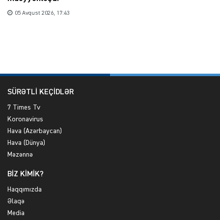
05 Avqust 2026, 17:43
SÜRƏTLİ KEÇİDLƏR
7 Times Tv
Koronavirus
Hava (Azərbaycan)
Hava (Dünya)
Məzənnə
BİZ KİMİK?
Haqqımızda
Əlaqə
Media