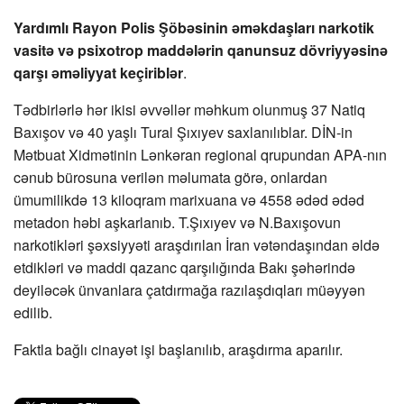
Yardımlı Rayon Polis Şöbəsinin əməkdaşları narkotik
vasitə və psixotrop maddələrin qanunsuz dövriyyəsinə
qarşı əməliyyat keçiriblər
.
Tədbirlərlə hər ikisi əvvəllər məhkum olunmuş 37 Natiq
Baxışov və 40 yaşlı Tural Şıxıyev saxlanılıblar. DİN-in
Mətbuat Xidmətinin Lənkəran regional qrupundan APA-nın
cənub bürosuna verilən məlumata görə, onlardan
ümumilikdə 13 kiloqram marixuana və 4558 ədəd ədəd
metadon həbi aşkarlanıb. T.Şıxıyev və N.Baxışovun
narkotikləri şəxsiyyəti araşdırılan İran vətəndaşından əldə
etdikləri və maddi qazanc qarşılığında Bakı şəhərində
deyiləcək ünvanlara çatdırmağa razılaşdıqları müəyyən
edilib.
Faktla bağlı cinayət işi başlanılıb, araşdırma aparılır.