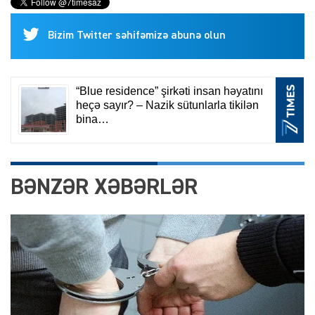
Bizim Twitter səhifəmizə abunə olun
BƏNZƏR XƏBƏRLƏR