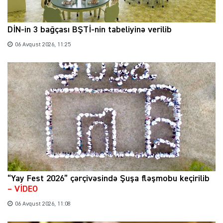
DİN-in 3 bağçası BŞTİ-nin tabeliyinə verilib
06 Avqust 2026, 11:25
“Yay Fest 2026” çərçivəsində Şuşa fləşmobu keçirilib
– VİDEO
06 Avqust 2026, 11:08