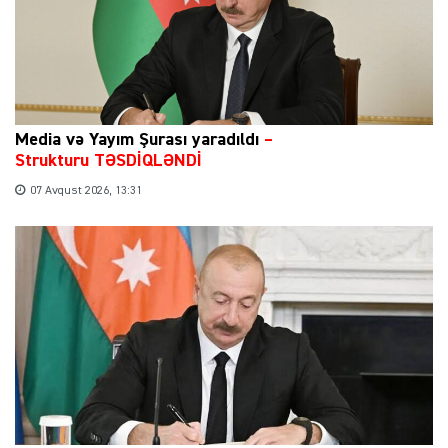
Media və Yayım Şurası yaradıldı
–
Strukturu TƏSDİQLƏNDİ
07 Avqust 2026, 13:31