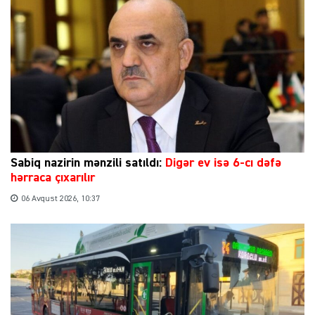
Sabiq nazirin mənzili satıldı:
Digər ev isə 6-cı dəfə
hərraca çıxarılır
06 Avqust 2026, 10:37