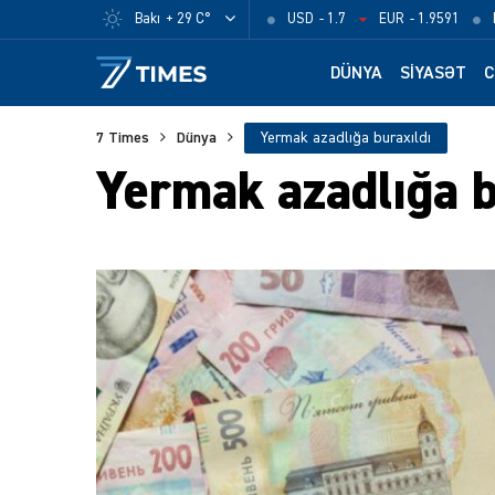
Bakı
+ 29 C°
USD
- 1.7
EUR
- 1.9591
DÜNYA
SIYASƏT
C
7 Times
Dünya
Yermak azadlığa buraxıldı
Yermak azadlığa b