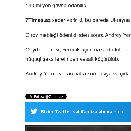
140 milyon qrivna ödənilib.
xəbər verir ki, bu barədə Ukrayna
7Times.az
Girov məbləği ödənildikdən sonra Andrey Yerm
Qeyd olunur ki, Yermak üçün nəzərdə tutulan 
hüquqi şəxs tərəfindən vəsait köçürülüb.
Andrey Yermak ötən həftə korrupsiya və çirkli
Bizim Twitter səhifəmizə abunə olun