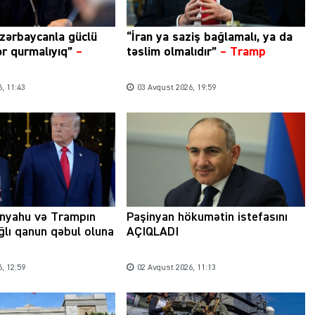
zərbaycanla güclü
“İran ya saziş bağlamalı, ya da
ər qurmalıyıq”
–
təslim olmalıdır”
–
Tramp
, 11:43
03 Avqust 2026, 19:59
anyahu və Trampın
Paşinyan hökumətin istefasını
ağlı qanun qəbul oluna
AÇIQLADI
, 12:59
02 Avqust 2026, 11:13