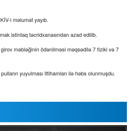
 KİV-i məlumat yayıb.
ak istintaq təcridxanasından azad edilib.
girov məbləğinin ödənilməsi məqsədilə 7 fiziki və 7
 pulların yuyulması ittihamları ilə həbs olunmuşdu.