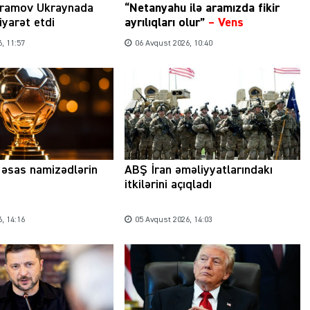
ramov Ukraynada
“Netanyahu ilə aramızda fikir
iyarət etdi
ayrılıqları olur”
–
Vens
, 11:57
06 Avqust 2026, 10:40
a əsas namizədlərin
ABŞ İran əməliyyatlarındakı
itkilərini açıqladı
, 14:16
05 Avqust 2026, 14:03