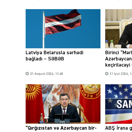
Latviya Belarusla sərhədi
Birinci “Mər
bağladı – SƏBƏB
Azərbaycan
keçiriləcəyi
01 Avqust 2026, 13:48
31 İyul 2026, 1
“Qırğızıstan və Azərbaycan bir-
ABŞ İrana g