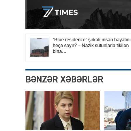
BƏNZƏR XƏBƏRLƏR