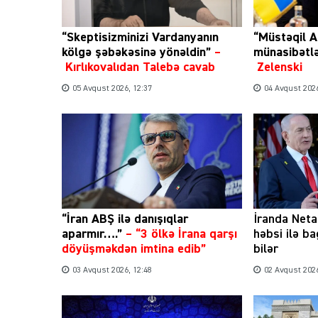
“Skeptisizminizi Vardanyanın
“Müstəqil A
kölgə şəbəkəsinə yönəldin”
–
münasibətl
Kırlıkovalıdan Talebə cavab
Zelenski
05 Avqust 2026, 12:37
04 Avqust 2026
“İran ABŞ ilə danışıqlar
İranda Net
aparmır….”
–
“3 ölkə İrana qarşı
həbsi ilə b
döyüşməkdən imtina edib”
bilər
03 Avqust 2026, 12:48
02 Avqust 2026