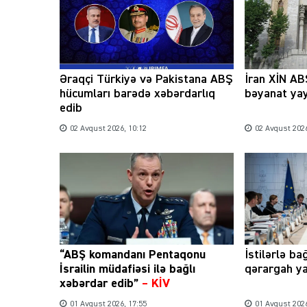
Əraqçi Türkiyə və Pakistana ABŞ
İran XİN ABŞ
hücumları barədə xəbərdarlıq
bəyanat ya
edib
02 Avqust 2026, 10:12
02 Avqust 2026
“ABŞ komandanı Pentaqonu
İstilərlə ba
İsrailin müdafiəsi ilə bağlı
qərargah ya
xəbərdar edib”
–
KİV
01 Avqust 2026, 17:55
01 Avqust 2026