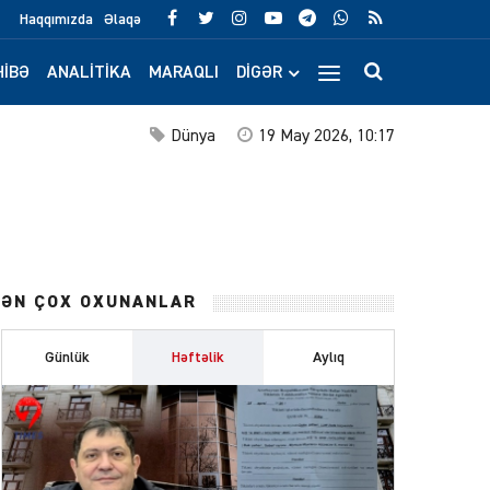
Haqqımızda
Əlaqə
IBƏ
ANALITIKA
MARAQLI
DIGƏR
Dünya
19 May 2026, 10:17
ƏN ÇOX OXUNANLAR
Günlük
Həftəlik
Aylıq