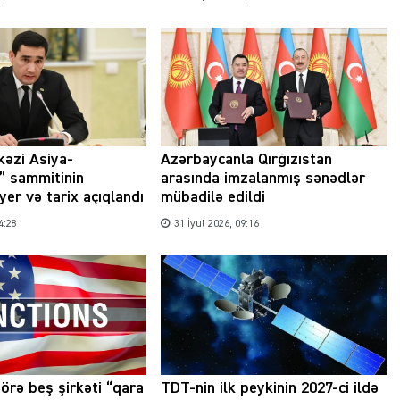
Şəhərsalma ili və qanunsuz tikintilər:
nəzarət mexanizmi haradadır?
01 İyun 2026, 11:28
kəzi Asiya-
Azərbaycanla Qırğızıstan
” sammitinin
arasında imzalanmış sənədlər
 yer və tarix açıqlandı
mübadilə edildi
4:28
31 İyul 2026, 09:16
örə beş şirkəti “qara
TDT-nin ilk peykinin 2027-ci ildə