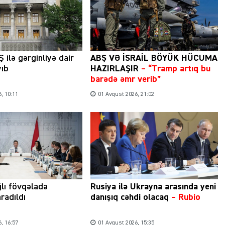
 ilə gərginliyə dair
ABŞ VƏ İSRAİL BÖYÜK HÜCUMA
yıb
HAZIRLAŞIR
– “Tramp artıq bu
barədə əmr verib”
, 10:11
01 Avqust 2026, 21:02
ğlı fövqəladə
Rusiya ilə Ukrayna arasında yeni
radıldı
danışıq cəhdi olacaq
– Rubio
, 16:57
01 Avqust 2026, 15:35