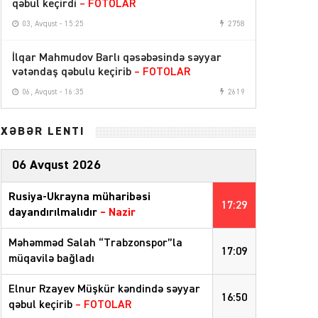
qəbul keçirdi
– FOTOLAR
03, Avqust - 15:25
2758
İlqar Mahmudov Barlı qəsəbəsində səyyar
vətəndaş qəbulu keçirib
– FOTOLAR
06, Avqust - 16:35
2619
XƏBƏR LENTİ
06 Avqust 2026
Rusiya-Ukrayna müharibəsi
17:29
dayandırılmalıdır
– Nazir
Məhəmməd Salah “Trabzonspor”la
17:09
müqavilə bağladı
Elnur Rzayev Müşkür kəndində səyyar
16:50
qəbul keçirib
– FOTOLAR