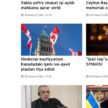
Sabiq səfirə cinayət işi açılıb:
Ceyhun Bay
məhkəmə qərar verdi
memorialı z
06 Avqust 2026, 13:30
06 Avqust 2026
Hindistan kəşfiyyatının
“Qızıl top”
Kanadadakı qanlı sui-qəsd
SİYAHISI
planları ifşa edildi
05 Avqust 2026, 17:42
05 Avqust 2026