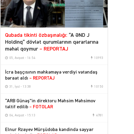
Qubada tikinti özbaşınalığı:
“A ƏND J
Holdinq” dövlət qurumlarının qərarlarına
məhəl qoymur
– REPORTAJ
05, Avqust - 16:54
10993
İcra başçısının məhkəməyə verdiyi vətəndaş
bəraət aldı
– REPORTAJ
31, İyul - 13:38
10150
“ARB Günəş”in direktoru Məhsim Məhsimov
təltif edilib
– FOTOLAR
04, Avqust - 15:13
4781
Elnur Rzayev Mürşüdoba kəndində səyyar