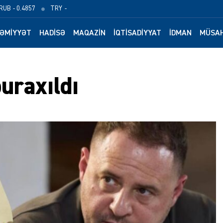
RUB
- 0.4857
TRY
-
ƏMIYYƏT
HADISƏ
MAQAZIN
İQTISADIYYAT
İDMAN
MÜSAH
uraxıldı