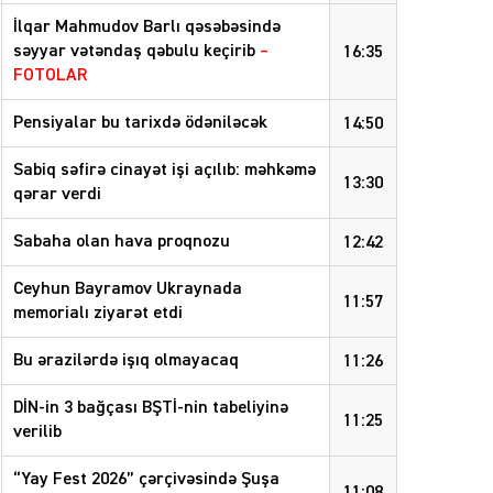
İlqar Mahmudov Barlı qəsəbəsində
səyyar vətəndaş qəbulu keçirib
–
16:35
FOTOLAR
Pensiyalar bu tarixdə ödəniləcək
14:50
Sabiq səfirə cinayət işi açılıb: məhkəmə
13:30
qərar verdi
Sabaha olan hava proqnozu
12:42
Ceyhun Bayramov Ukraynada
11:57
memorialı ziyarət etdi
Bu ərazilərdə işıq olmayacaq
11:26
DİN-in 3 bağçası BŞTİ-nin tabeliyinə
11:25
verilib
“Yay Fest 2026” çərçivəsində Şuşa
11:08