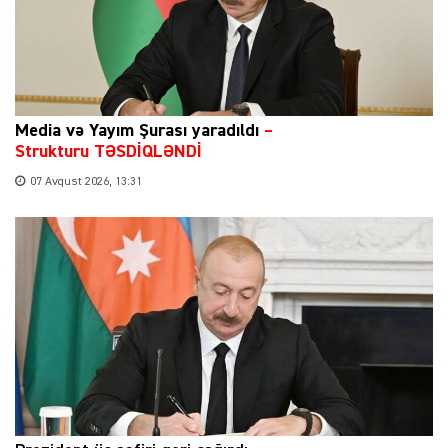
Media və Yayım Şurası yaradıldı
–
Strukturu TƏSDİQLƏNDİ
07 Avqust 2026, 13:31