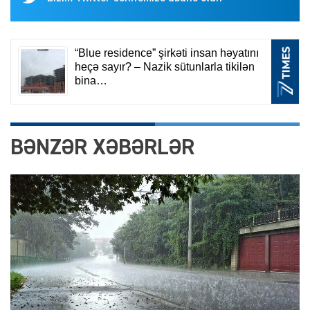
BƏNZƏR XƏBƏRLƏR