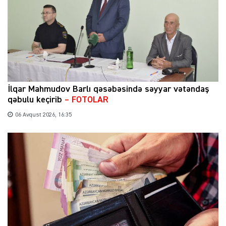
İlqar Mahmudov Barlı qəsəbəsində səyyar vətəndaş
qəbulu keçirib
– FOTOLAR
06 Avqust 2026, 16:35