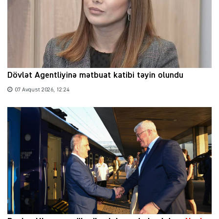
Dövlət Agentliyinə mətbuat katibi təyin olundu
07 Avqust 2026, 12:24