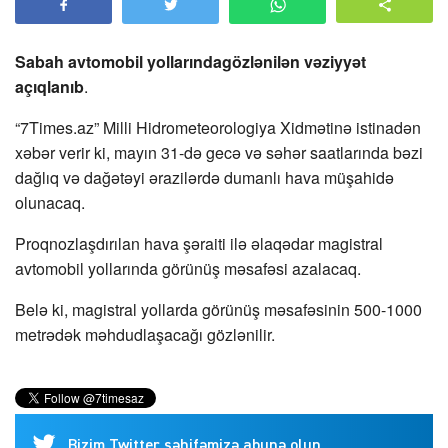
Sabah avtomobil yollarındagözlənilən vəziyyət
açıqlanıb
.
“7Times.az” Milli Hidrometeorologiya Xidmətinə istinadən
xəbər verir ki, mayın 31-də gecə və səhər saatlarında bəzi
dağlıq və dağətəyi ərazilərdə dumanlı hava müşahidə
olunacaq.
Proqnozlaşdırılan hava şəraiti ilə əlaqədar magistral
avtomobil yollarında görünüş məsafəsi azalacaq.
Belə ki, magistral yollarda görünüş məsafəsinin 500-1000
metrədək məhdudlaşacağı gözlənilir.
Bizim Twitter səhifəmizə abunə olun