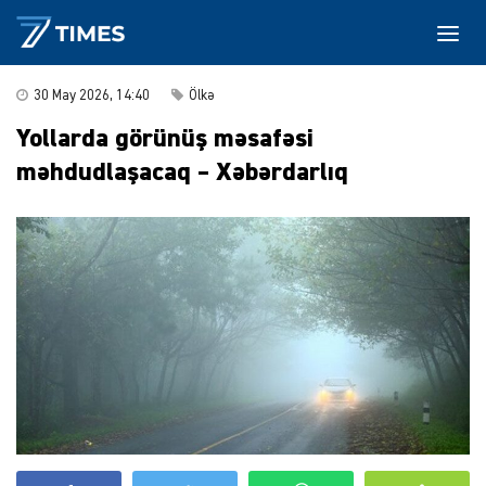
30 May 2026, 14:40
Ölkə
Yollarda görünüş məsafəsi
məhdudlaşacaq – Xəbərdarlıq