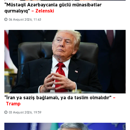
“Müstəqil Azərbaycanla güclü münasibətlər
qurmalıyıq”
–
Zelenski
04 Avqust 2026, 11:43
“İran ya saziş bağlamalı, ya da təslim olmalıdır”
–
Tramp
03 Avqust 2026, 19:59