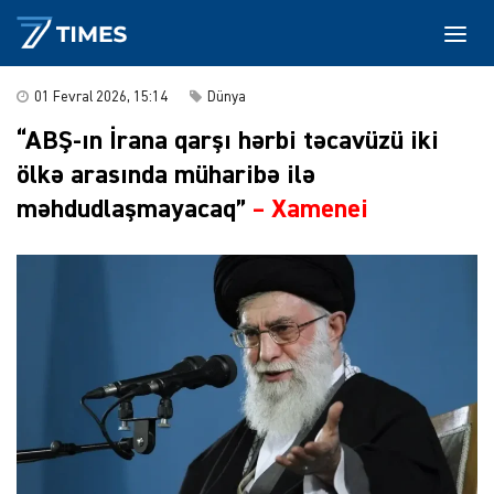
01 Fevral 2026, 15:14
Dünya
“ABŞ-ın İrana qarşı hərbi təcavüzü iki
ölkə arasında müharibə ilə
məhdudlaşmayacaq”
–
Xamenei