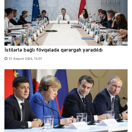
İstilərlə bağlı fövqəladə qərargah yaradıldı
01 Avqust 2026, 16:57