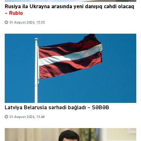
Rusiya ilə Ukrayna arasında yeni danışıq cəhdi olacaq
– Rubio
01 Avqust 2026, 15:35
Latviya Belarusla sərhədi bağladı – SƏBƏB
01 Avqust 2026, 13:48