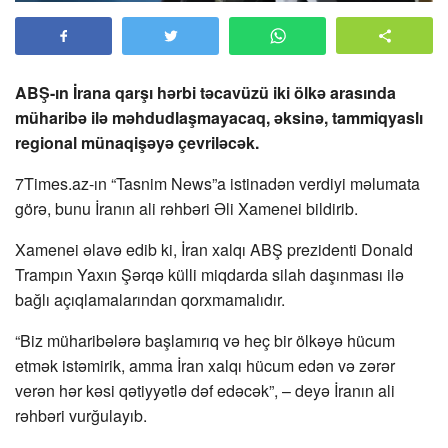
ABŞ-ın İrana qarşı hərbi təcavüzü iki ölkə arasında
müharibə ilə məhdudlaşmayacaq, əksinə, tammiqyaslı
regional münaqişəyə çevriləcək.
7Times.az-ın “Tasnim News”a istinadən verdiyi məlumata
görə, bunu İranın ali rəhbəri Əli Xamenei bildirib.
Xamenei əlavə edib ki, İran xalqı ABŞ prezidenti Donald
Trampın Yaxın Şərqə külli miqdarda silah daşınması ilə
bağlı açıqlamalarından qorxmamalıdır.
“Biz müharibələrə başlamırıq və heç bir ölkəyə hücum
etmək istəmirik, amma İran xalqı hücum edən və zərər
verən hər kəsi qətiyyətlə dəf edəcək”, – deyə İranın ali
rəhbəri vurğulayıb.