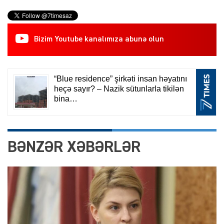
Bizim Youtube kanalımıza abunə olun
BƏNZƏR XƏBƏRLƏR