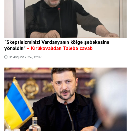
“Skeptisizminizi Vardanyanın kölgə şəbəkəsinə
yönəldin”
–
Kırlıkovalıdan Talebə cavab
05 Avqust 2026, 12:37