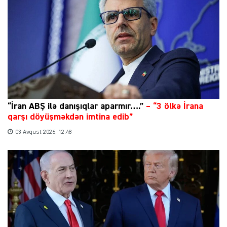
“İran ABŞ ilə danışıqlar aparmır….”
–
“3 ölkə İrana
qarşı döyüşməkdən imtina edib”
03 Avqust 2026, 12:48