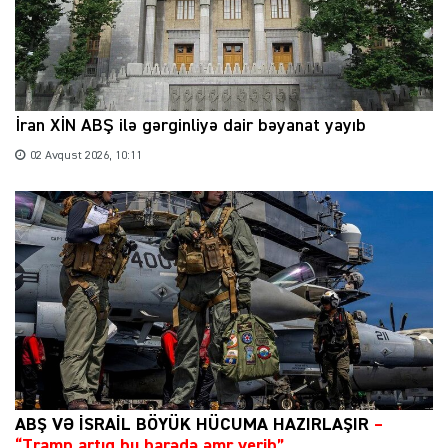
İran XİN ABŞ ilə gərginliyə dair bəyanat yayıb
02 Avqust 2026, 10:11
ABŞ VƏ İSRAİL BÖYÜK HÜCUMA HAZIRLAŞIR
–
“Tramp artıq bu barədə əmr verib”