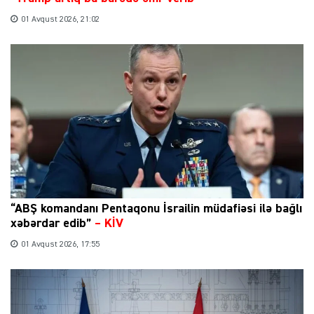
01 Avqust 2026, 21:02
“ABŞ komandanı Pentaqonu İsrailin müdafiəsi ilə bağlı
xəbərdar edib”
–
KİV
01 Avqust 2026, 17:55