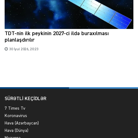
TDT-nin ilk peykinin 2027-ci ildə buraxılması
planlaşdırılır
30 İyul 2026, 20:23
SÜRƏTLİ KEÇİDLƏR
7 Times Tv
Koronavirus
Hava (Azərbaycan)
Hava (Dünya)