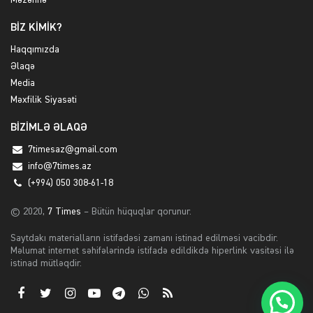
Məzənnə
BİZ KİMİK?
Haqqımızda
Əlaqə
Media
Məxfilik Siyasəti
BİZİMLƏ ƏLAQƏ
7timesaz@gmail.com
info@7times.az
(+994) 050 308-61-18
© 2020,
7 Times
– Bütün hüquqlar qorunur.
Saytdakı materialların istifadəsi zamanı istinad edilməsi vacibdir.
Məlumat internet səhifələrində istifadə edildikdə hiperlink vasitəsi ilə
istinad mütləqdir.