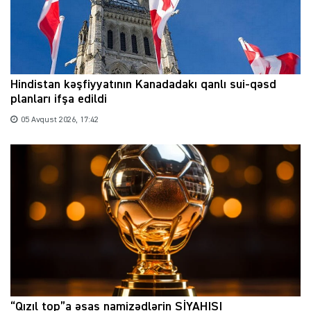
Hindistan kəşfiyyatının Kanadadakı qanlı sui-qəsd
planları ifşa edildi
05 Avqust 2026, 17:42
“Qızıl top”a əsas namizədlərin SİYAHISI