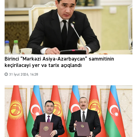
Birinci “Mərkəzi Asiya-Azərbaycan” sammitinin
keçiriləcəyi yer və tarix açıqlandı
31 İyul 2026, 14:28