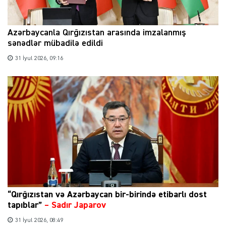
Azərbaycanla Qırğızıstan arasında imzalanmış
sənədlər mübadilə edildi
31 İyul 2026, 09:16
“Qırğızıstan və Azərbaycan bir-birində etibarlı dost
tapıblar”
–
Sadır Japarov
31 İyul 2026, 08:49