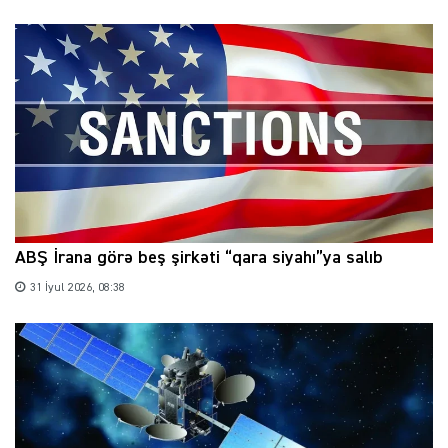
ABŞ İrana görə beş şirkəti “qara siyahı”ya salıb
31 İyul 2026, 08:38