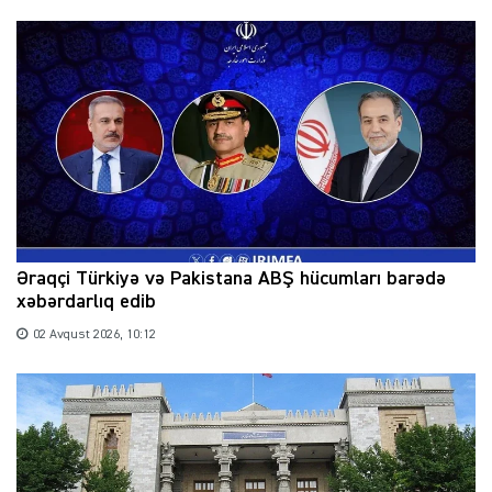
Əraqçi Türkiyə və Pakistana ABŞ hücumları barədə
xəbərdarlıq edib
02 Avqust 2026, 10:12