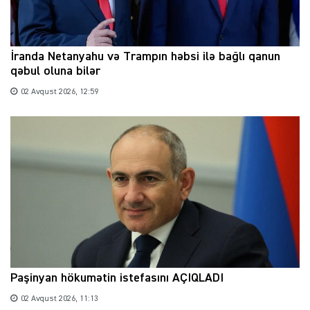
İranda Netanyahu və Trampın həbsi ilə bağlı qanun
qəbul oluna bilər
02 Avqust 2026, 12:59
Paşinyan hökumətin istefasını AÇIQLADI
02 Avqust 2026, 11:13