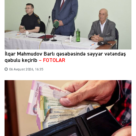
İlqar Mahmudov Barlı qəsəbəsində səyyar vətəndaş
qəbulu keçirib
– FOTOLAR
06 Avqust 2026, 16:35