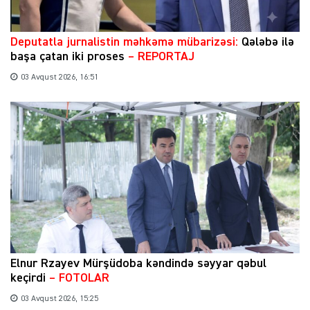
​Deputatla jurnalistin məhkəmə mübarizəsi:
Qələbə ilə
başa çatan iki proses
– REPORTAJ
03 Avqust 2026, 16:51
Elnur Rzayev Mürşüdoba kəndində səyyar qəbul
keçirdi
– FOTOLAR
03 Avqust 2026, 15:25