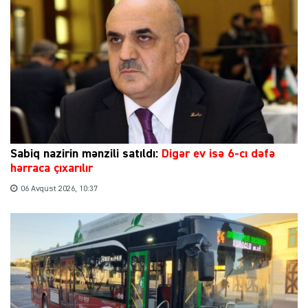
Sabiq nazirin mənzili satıldı:
Digər ev isə 6-cı dəfə
hərraca çıxarılır
06 Avqust 2026, 10:37