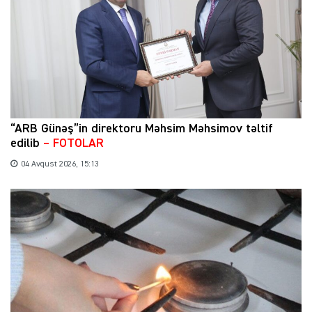
“ARB Günəş”in direktoru Məhsim Məhsimov təltif
edilib
– FOTOLAR
04 Avqust 2026, 15:13