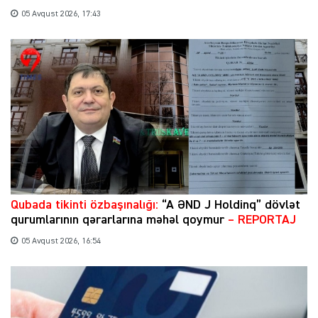
05 Avqust 2026, 17:43
Qubada tikinti özbaşınalığı:
“A ƏND J Holdinq” dövlət
qurumlarının qərarlarına məhəl qoymur
– REPORTAJ
05 Avqust 2026, 16:54