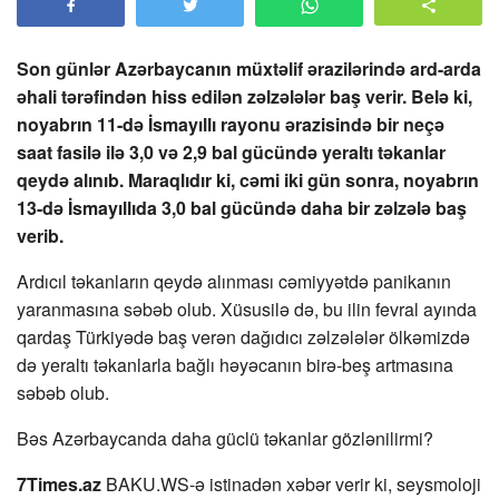
Son günlər Azərbaycanın müxtəlif ərazilərində ard-arda
əhali tərəfindən hiss edilən zəlzələlər baş verir. Belə ki,
noyabrın 11-də İsmayıllı rayonu ərazisində bir neçə
saat fasilə ilə 3,0 və 2,9 bal gücündə yeraltı təkanlar
qeydə alınıb. Maraqlıdır ki, cəmi iki gün sonra, noyabrın
13-də İsmayıllıda 3,0 bal gücündə daha bir zəlzələ baş
verib.
Ardıcıl təkanların qeydə alınması cəmiyyətdə panikanın
yaranmasına səbəb olub. Xüsusilə də, bu ilin fevral ayında
qardaş Türkiyədə baş verən dağıdıcı zəlzələlər ölkəmizdə
də yeraltı təkanlarla bağlı həyəcanın birə-beş artmasına
səbəb olub.
Bəs Azərbaycanda daha güclü təkanlar gözlənilirmi?
7Times.az
BAKU.WS-ə istinadən xəbər verir ki, seysmoloji