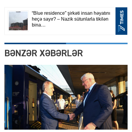
BƏNZƏR XƏBƏRLƏR