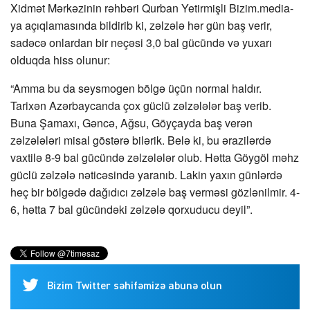
Xidmət Mərkəzinin rəhbəri Qurban Yetirmişli Bizim.media-
ya açıqlamasında bildirib ki, zəlzələ hər gün baş verir,
sadəcə onlardan bir neçəsi 3,0 bal gücündə və yuxarı
olduqda hiss olunur:
“Amma bu da seysmogen bölgə üçün normal haldır.
Tarixən Azərbaycanda çox güclü zəlzələlər baş verib.
Buna Şamaxı, Gəncə, Ağsu, Göyçayda baş verən
zəlzələləri misal göstərə bilərik. Belə ki, bu ərazilərdə
vaxtilə 8-9 bal gücündə zəlzələlər olub. Hətta Göygöl məhz
güclü zəlzələ nəticəsində yaranıb. Lakin yaxın günlərdə
heç bir bölgədə dağıdıcı zəlzələ baş verməsi gözlənilmir. 4-
6, hətta 7 bal gücündəki zəlzələ qorxuducu deyil”.
Bizim Twitter səhifəmizə abunə olun