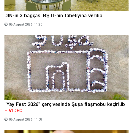
DİN-in 3 bağçası BŞTİ-nin tabeliyinə verilib
06 Avqust 2026, 11:25
“Yay Fest 2026” çərçivəsində Şuşa fləşmobu keçirilib
– VİDEO
06 Avqust 2026, 11:08