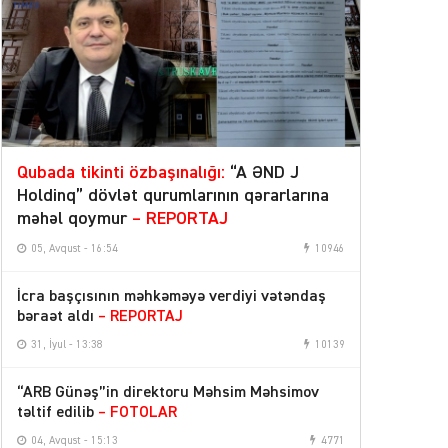
Qubada tikinti özbaşınalığı:
“A ƏND J
Holdinq” dövlət qurumlarının qərarlarına
məhəl qoymur
– REPORTAJ
05, Avqust - 16:54
10946
İcra başçısının məhkəməyə verdiyi vətəndaş
bəraət aldı
– REPORTAJ
31, İyul - 13:38
10139
“ARB Günəş”in direktoru Məhsim Məhsimov
təltif edilib
– FOTOLAR
04, Avqust - 15:13
4771