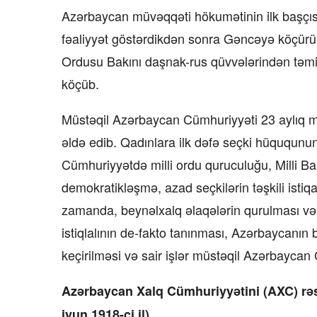
Azərbaycan müvəqqəti hökumətinin ilk başçısı 
fəaliyyət göstərdikdən sonra Gəncəyə köçürül
Ordusu Bakını daşnak-rus qüvvələrindən təm
köçüb.
Müstəqil Azərbaycan Cümhuriyyəti 23 aylıq mö
əldə edib. Qadınlara ilk dəfə seçki hüququnun v
Cümhuriyyətdə milli ordu quruculuğu, Milli Ban
demokratikləşmə, azad seçkilərin təşkili isti
zamanda, beynəlxalq əlaqələrin qurulması və
istiqlalının de-fakto tanınması, Azərbaycanın 
keçirilməsi və sair işlər müstəqil Azərbaycan C
Azərbaycan Xalq Cümhuriyyətini (AXC) rəs
iyun 1918-ci il).