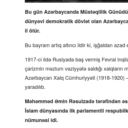
Bu gün Azərbaycanda Müstəqillik Günüdü
dünyəvi demokratik dövlət olan Azərbayc
il ötür.
Bu bayram artıq altıncı ildir ki, işğaldan azad
1917-ci ildə Rusiyada baş vermiş Fevral inqil
çarizmin məzlum vəziyyətə saldığı xalqların mi
Azərbaycan Xalq Cümhuriyyəti (1918-1920) –
yaradılıb.
Məhəmməd Əmin Rəsulzadə tərəfindən əsa
İslam dünyasında ilk parlamentli respublik
nümunəsi idi.