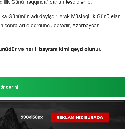
qillik Günü haqqında” qanun təsdiqlənib.
ka Gününün adı dəyişdirilərək Müstəqillik Günü elan
dən sonra artıq dördüncü dəfədir, Azərbaycan
ünüdür və hər il bayram kimi qeyd olunur.
göndərin!