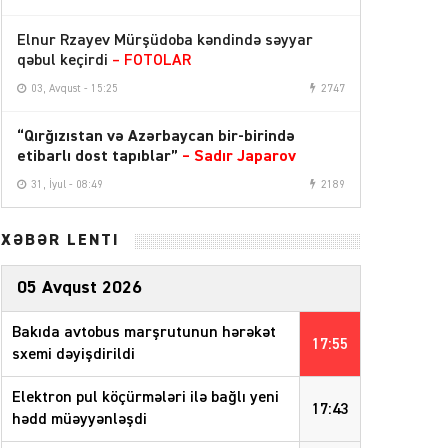
Elnur Rzayev Mürşüdoba kəndində səyyar
qəbul keçirdi
– FOTOLAR
03, Avqust - 15:25
2747
“Qırğızıstan və Azərbaycan bir-birində
etibarlı dost tapıblar”
–
Sadır Japarov
31, İyul - 08:49
2189
XƏBƏR LENTİ
05 Avqust 2026
Bakıda avtobus marşrutunun hərəkət
17:55
sxemi dəyişdirildi
Elektron pul köçürmələri ilə bağlı yeni
17:43
hədd müəyyənləşdi