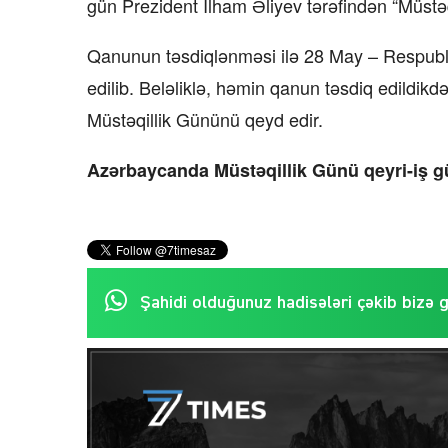
gün Prezident İlham Əliyev tərəfindən “Müstə
Qanunun təsdiqlənməsi ilə 28 May – Respubli
edilib. Beləliklə, həmin qanun təsdiq edildik
Müstəqillik Gününü qeyd edir.
Azərbaycanda Müstəqillik Günü qeyri-iş g
Şahidi olduğunuz hadisələri çəkib bizə 