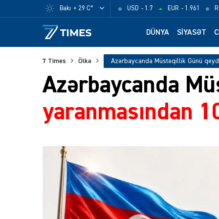
Bakı
+ 29 C°
USD
- 1.7
EUR
- 1.961
R
DÜNYA
SIYASƏT
C
7 Times
Ölkə
Azərbaycanda Müs
yaranmasından 10