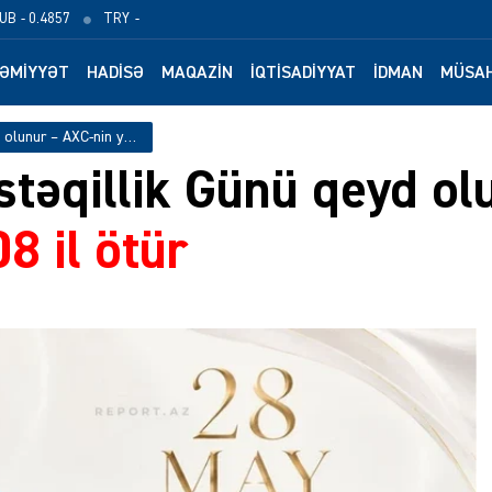
UB
- 0.4857
TRY
-
ƏMIYYƏT
HADISƏ
MAQAZIN
İQTISADIYYAT
İDMAN
MÜSAH
Azərbaycanda Müstəqillik Günü qeyd olunur – AXC-nin yaranmasından 108 il ötür
təqillik Günü qeyd o
8 il ötür