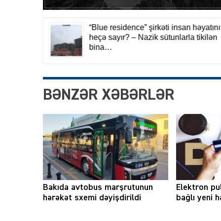
BƏNZƏR XƏBƏRLƏR
Bakıda avtobus marşrutunun
Elektron pu
hərəkət sxemi dəyişdirildi
bağlı yeni 