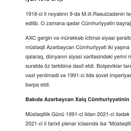
1918-ci il noyabrın 9-da M.Ə.Rəsulzadənin tək
edilib. O zamana qədər Cümhuriyyətin bayrağı 
AXC gərgin və mürəkkəb ictimai-siyasi şərait
müstəqil Azərbaycan Cümhuriyyəti iki yaşına
qalaraq, dünyanın siyasi xəritəsindəki yerini
surətdə öz tərkibinə daxil etdi. Bolşeviklər t
vaxt yenilmədi və 1991-ci ildə sovet imperiya
bərpa etdi.
Bakıda Azərbaycan Xalq Cümhuriyyətinin şə
Müstəqillik Günü 1991-ci ildən 2021-ci ilədək 
2021-ci il tarixli plenar iclasında isə “Müstə