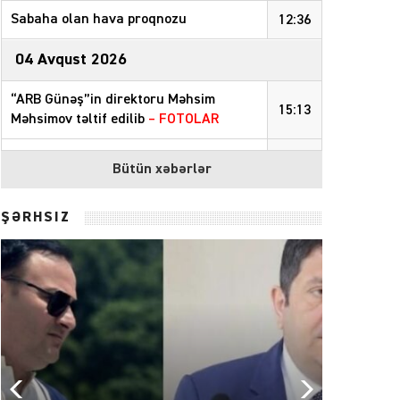
Sabaha olan hava proqnozu
12:36
04 Avqust 2026
“ARB Günəş”in direktoru Məhsim
15:13
Məhsimov təltif edilib
– FOTOLAR
Bəzi rayonlarda sabah qaz olmayacaq
14:41
Bütün xəbərlər
Şahbuzda zəlzələ olub
12:24
ŞƏRHSİZ
Azərbaycan nefti ucuzlaşıb
11:44
“Müstəqil Azərbaycanla güclü
11:43
münasibətlər qurmalıyıq”
–
Zelenski
03 Avqust 2026
“İran ya saziş bağlamalı, ya da təslim
19:59
olmalıdır”
–
Tramp