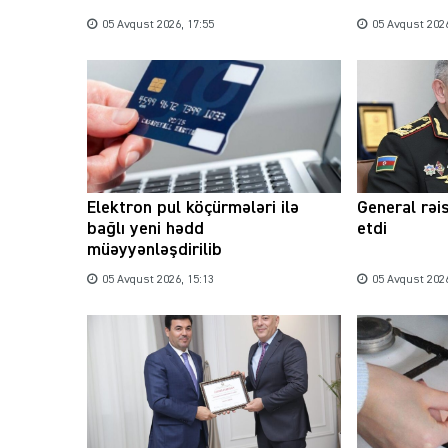
05 Avqust 2026, 17:55
05 Avqust 2026
Elektron pul köçürmələri ilə
General rəi
bağlı yeni hədd
etdi
müəyyənləşdirilib
05 Avqust 2026, 15:13
05 Avqust 2026