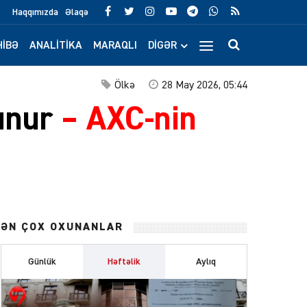
Haqqımızda
Əlaqə
IBƏ
ANALITIKA
MARAQLI
DIGƏR
Ölkə
28 May 2026, 05:44
lunur
–
AXC-nin
ƏN ÇOX OXUNANLAR
Günlük
Həftəlik
Aylıq