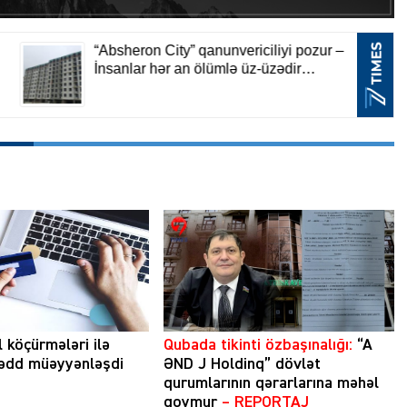
l köçürmələri ilə
Qubada tikinti özbaşınalığı:
“A
hədd müəyyənləşdi
ƏND J Holdinq” dövlət
qurumlarının qərarlarına məhəl
qoymur
– REPORTAJ