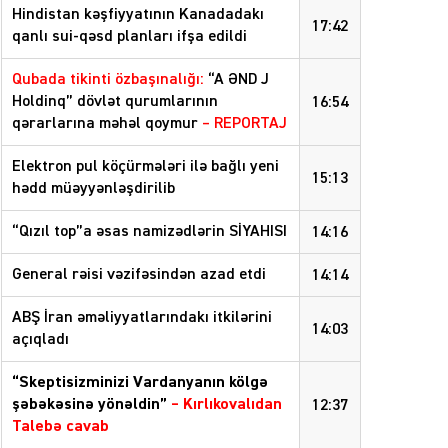
Hindistan kəşfiyyatının Kanadadakı
17:42
qanlı sui-qəsd planları ifşa edildi
Qubada tikinti özbaşınalığı:
“A ƏND J
Holdinq” dövlət qurumlarının
16:54
qərarlarına məhəl qoymur
– REPORTAJ
Elektron pul köçürmələri ilə bağlı yeni
15:13
hədd müəyyənləşdirilib
“Qızıl top”a əsas namizədlərin SİYAHISI
14:16
General rəisi vəzifəsindən azad etdi
14:14
ABŞ İran əməliyyatlarındakı itkilərini
14:03
açıqladı
“Skeptisizminizi Vardanyanın kölgə
şəbəkəsinə yönəldin”
–
Kırlıkovalıdan
12:37
Talebə cavab