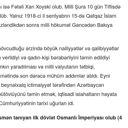
isə Fətəli Xan Xoyski olub. Milli Şura 10 gün Tiflisdə
üb. Yalnız 1918-ci il sentyabrın 15-də Qafqaz İslam
izləndikdən sonra milli hökumət Gəncədən Bakıya
vcudluğu ərzində böyük nailiyyətlər və qalibiyyətlər
erildiyi və qadın-kişi bərabərliyini təmin edildiyi
kın yaradılması və milli valyutanın tətbiqi,
qamətində son dərəcə mühüm addımlar atıldı. Eyni
 beynəlxalq ictimaiyyət tərəfindən Azərbaycan
bütövlüyünü təmin etmək, iqtisadi islahatların həyata
ümhuriyyətinin tarixi uğurları idi.
mən tanıyan ilk dövlət Osmanlı İmperiyası olub (4