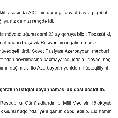
lifi əsasında AXC-nin üçrəngli dövlət bayrağı qəbul
yalnız qırmızı rəngdə idi.
də mövcudluğunu cəmi 23 ay qoruya bildi. Təəssüf ki,
 çatmadan bolşevik Rusiyasının işğalına məruz
 müvəqqəti itirdi. Sovet Rusiyası Azərbaycanı məcburi
ərəfindən devrilməsinə baxmayaraq, istiqlal ideyası heç
sının dağılması ilə Azərbaycan yenidən müstəqilliyini
rəfinə İstiqlal bəyannaməsi abidəsi ucaldılıb.
Respublika Günü adlandırılıb. Milli Məclisin 15 oktyabr
qillik Günü haqqında” yeni qanun qəbul edilib. Elə həmin