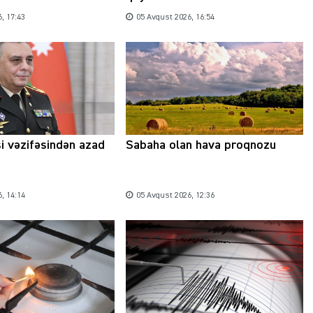
, 17:43
05 Avqust 2026, 16:54
Şəhərsalma ili və qanunsuz tikintilər:
nəzarət mexanizmi haradadır?
si vəzifəsindən azad
Sabaha olan hava proqnozu
01 İyun 2026, 11:28
, 14:14
05 Avqust 2026, 12:36