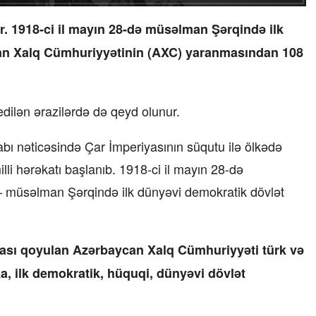
r.
1918-ci il mayın 28-də müsəlman Şərqində ilk
an Xalq Cümhuriyyətinin (AXC) yaranmasından 108
 edilən ərazilərdə də qeyd olunur.
abı nəticəsində Çar İmperiyasının süqutu ilə ölkədə
lli hərəkatı başlanıb. 1918-ci il mayın 28-də
 müsəlman Şərqində ilk dünyəvi demokratik dövlət
sı qoyulan Azərbaycan Xalq Cümhuriyyəti türk və
a, ilk demokratik, hüquqi, dünyəvi dövlət