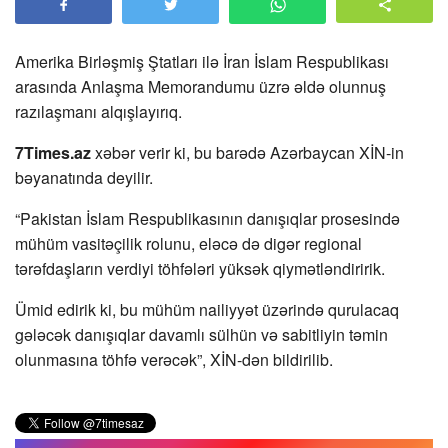
Amerika Birləşmiş Ştatları ilə İran İslam Respublikası
arasında Anlaşma Memorandumu üzrə əldə olunnuş
razılaşmanı alqışlayırıq.
7Times.az
xəbər verir ki, bu barədə Azərbaycan XİN-in
bəyanatında deyilir.
“Pakistan İslam Respublikasının danışıqlar prosesində
mühüm vasitəçilik rolunu, eləcə də digər regional
tərəfdaşların verdiyi töhfələri yüksək qiymətləndiririk.
Ümid edirik ki, bu mühüm nailiyyət üzərində qurulacaq
gələcək danışıqlar davamlı sülhün və sabitliyin təmin
olunmasına töhfə verəcək”, XİN-dən bildirilib.