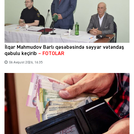
İlqar Mahmudov Barlı qəsəbəsində səyyar vətəndaş
qəbulu keçirib
– FOTOLAR
06 Avqust 2026, 16:35