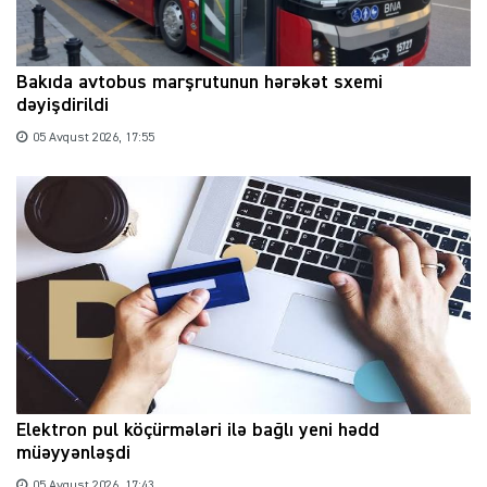
Bakıda avtobus marşrutunun hərəkət sxemi
dəyişdirildi
05 Avqust 2026, 17:55
Elektron pul köçürmələri ilə bağlı yeni hədd
müəyyənləşdi
05 Avqust 2026, 17:43