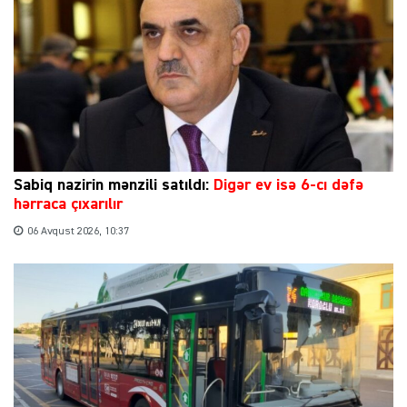
Sabiq nazirin mənzili satıldı:
Digər ev isə 6-cı dəfə
hərraca çıxarılır
06 Avqust 2026, 10:37