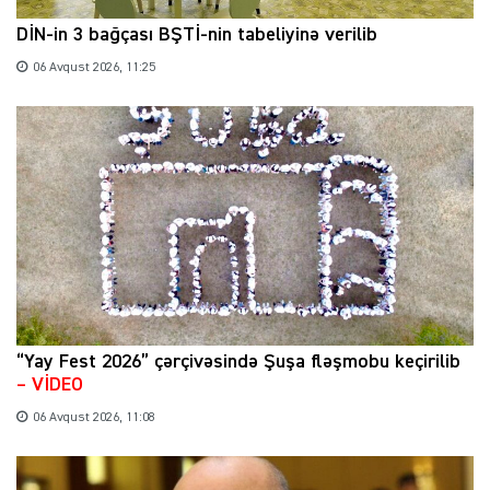
DİN-in 3 bağçası BŞTİ-nin tabeliyinə verilib
06 Avqust 2026, 11:25
“Yay Fest 2026” çərçivəsində Şuşa fləşmobu keçirilib
– VİDEO
06 Avqust 2026, 11:08