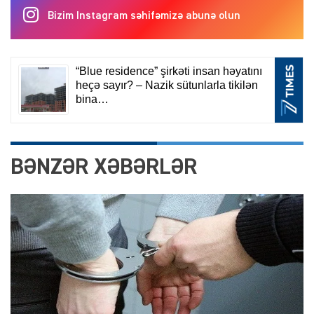
Bizim Instagram səhifəmizə abunə olun
BƏNZƏR XƏBƏRLƏR