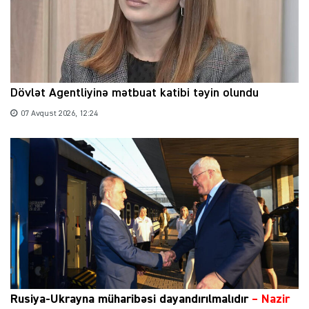
Dövlət Agentliyinə mətbuat katibi təyin olundu
07 Avqust 2026, 12:24
Rusiya-Ukrayna müharibəsi dayandırılmalıdır
– Nazir