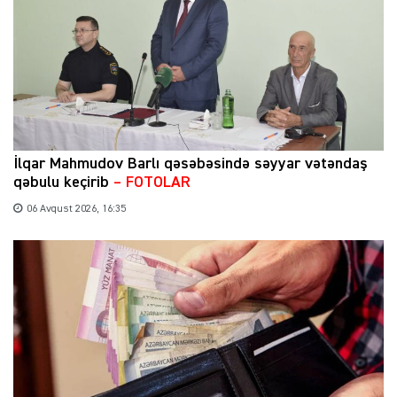
İlqar Mahmudov Barlı qəsəbəsində səyyar vətəndaş
qəbulu keçirib
– FOTOLAR
06 Avqust 2026, 16:35