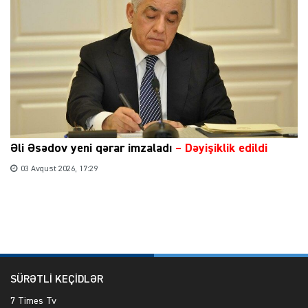
Əli Əsədov yeni qərar imzaladı
– Dəyişiklik edildi
03 Avqust 2026, 17:29
SÜRƏTLİ KEÇİDLƏR
7 Times Tv