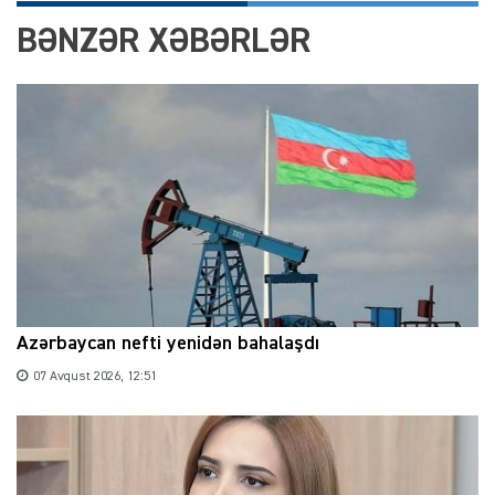
BƏNZƏR XƏBƏRLƏR
Azərbaycan nefti yenidən bahalaşdı
07 Avqust 2026, 12:51