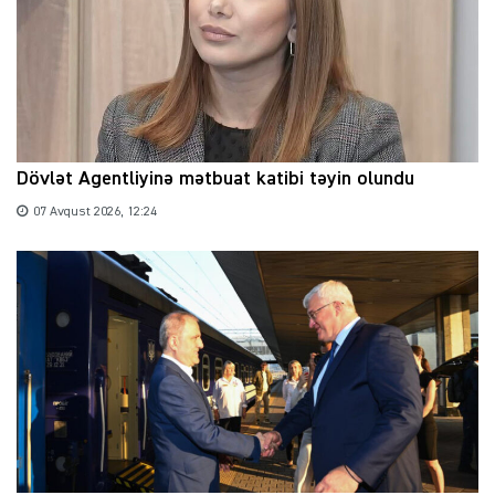
Dövlət Agentliyinə mətbuat katibi təyin olundu
07 Avqust 2026, 12:24