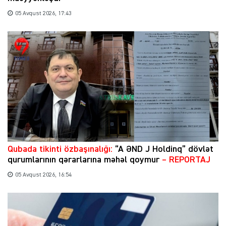
05 Avqust 2026, 17:43
Qubada tikinti özbaşınalığı:
“A ƏND J Holdinq” dövlət
qurumlarının qərarlarına məhəl qoymur
– REPORTAJ
05 Avqust 2026, 16:54