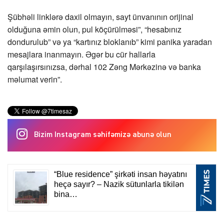
Şübhəli linklərə daxil olmayın, sayt ünvanının orijinal
olduğuna əmin olun, pul köçürülməsi”, “hesabınız
dondurulub” və ya “kartınız bloklanıb” kimi panika yaradan
mesajlara inanmayın. Əgər bu cür hallarla
qarşılaşırsınızsa, dərhal 102 Zəng Mərkəzinə və banka
məlumat verin”.
Bizim Instagram səhifəmizə abunə olun