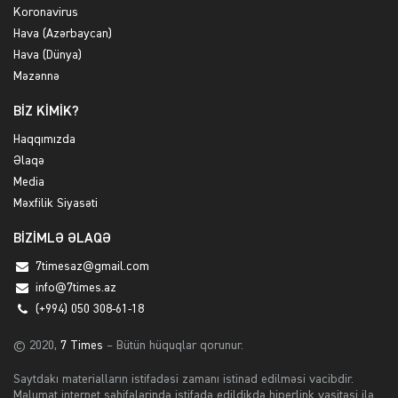
Koronavirus
Hava (Azərbaycan)
Hava (Dünya)
Məzənnə
BİZ KİMİK?
Haqqımızda
Əlaqə
Media
Məxfilik Siyasəti
BİZİMLƏ ƏLAQƏ
7timesaz@gmail.com
info@7times.az
(+994) 050 308-61-18
© 2020,
7 Times
– Bütün hüquqlar qorunur.
Saytdakı materialların istifadəsi zamanı istinad edilməsi vacibdir.
Məlumat internet səhifələrində istifadə edildikdə hiperlink vasitəsi ilə