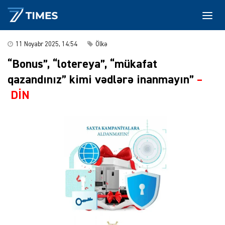
11 Noyabr 2025, 14:54
Ölkə
“Bonus”, “lotereya”, “mükafat
qazandınız” kimi vədlərə inanmayın”
–
DİN