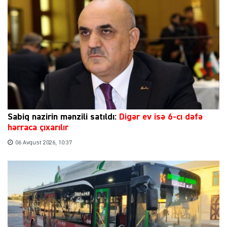
Sabiq nazirin mənzili satıldı:
Digər ev isə 6-cı dəfə
hərraca çıxarılır
06 Avqust 2026, 10:37