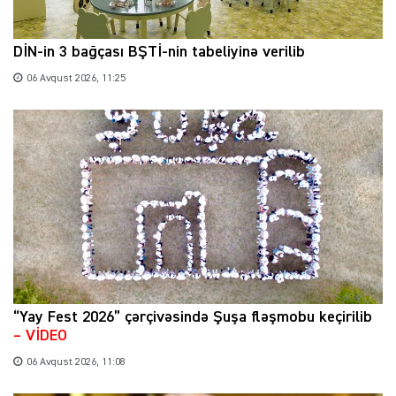
DİN-in 3 bağçası BŞTİ-nin tabeliyinə verilib
06 Avqust 2026, 11:25
“Yay Fest 2026” çərçivəsində Şuşa fləşmobu keçirilib
– VİDEO
06 Avqust 2026, 11:08