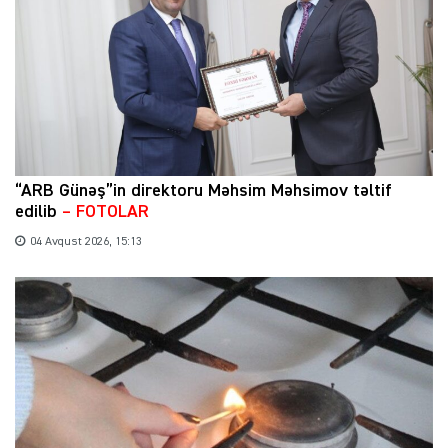
“ARB Günəş”in direktoru Məhsim Məhsimov təltif
edilib
– FOTOLAR
04 Avqust 2026, 15:13