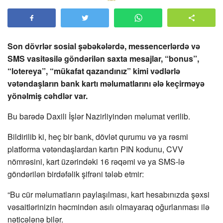
Son dövrlər sosial şəbəkələrdə, messencerlərdə və
SMS vasitəsilə göndərilən saxta mesajlar, “bonus”,
“lotereya”, “mükafat qazandınız” kimi vədlərlə
vətəndaşların bank kartı məlumatlarını ələ keçirməyə
yönəlmiş cəhdlər var.
Bu barədə Daxili İşlər Nazirliyindən məlumat verilib.
Bildirilib ki, heç bir bank, dövlət qurumu və ya rəsmi
platforma vətəndaşlardan kartın PIN kodunu, CVV
nömrəsini, kart üzərindəki 16 rəqəmi və ya SMS-lə
göndərilən birdəfəlik şifrəni tələb etmir:
“Bu cür məlumatların paylaşılması, kart hesabınızda şəxsi
vəsaitlərinizin həcmindən asılı olmayaraq oğurlanması ilə
nəticələnə bilər.