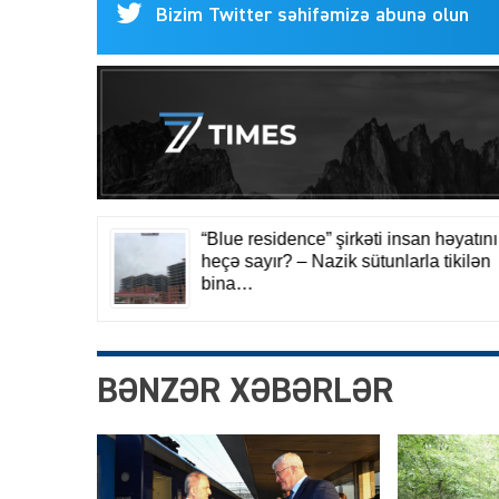
Bizim Twitter səhifəmizə abunə olun
BƏNZƏR XƏBƏRLƏR