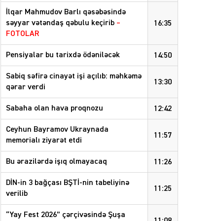
İlqar Mahmudov Barlı qəsəbəsində
səyyar vətəndaş qəbulu keçirib
–
16:35
FOTOLAR
Pensiyalar bu tarixdə ödəniləcək
14:50
Sabiq səfirə cinayət işi açılıb: məhkəmə
13:30
qərar verdi
Sabaha olan hava proqnozu
12:42
Ceyhun Bayramov Ukraynada
11:57
memorialı ziyarət etdi
Bu ərazilərdə işıq olmayacaq
11:26
DİN-in 3 bağçası BŞTİ-nin tabeliyinə
11:25
verilib
“Yay Fest 2026” çərçivəsində Şuşa
11:08