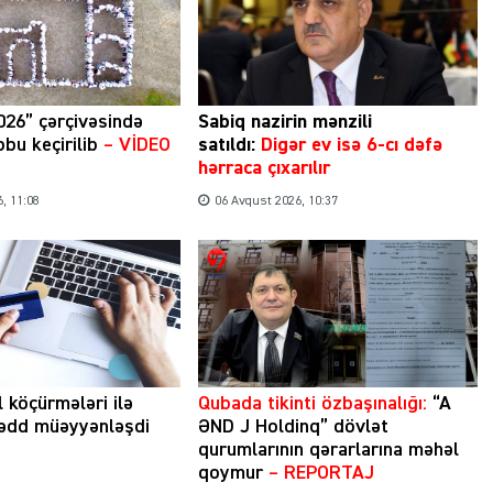
026” çərçivəsində
Sabiq nazirin mənzili
bu keçirilib
– VİDEO
satıldı:
Digər ev isə 6-cı dəfə
hərraca çıxarılır
, 11:08
06 Avqust 2026, 10:37
l köçürmələri ilə
Qubada tikinti özbaşınalığı:
“A
hədd müəyyənləşdi
ƏND J Holdinq” dövlət
qurumlarının qərarlarına məhəl
qoymur
– REPORTAJ