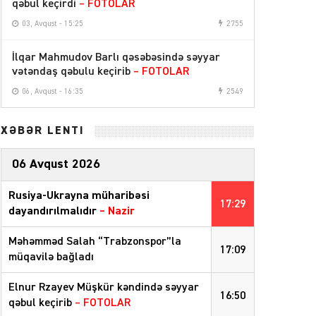
qəbul keçirdi
– FOTOLAR
03, Avqust - 15:25
2755
İlqar Mahmudov Barlı qəsəbəsində səyyar
vətəndaş qəbulu keçirib
– FOTOLAR
06, Avqust - 16:35
2549
XƏBƏR LENTİ
06 Avqust 2026
Rusiya-Ukrayna müharibəsi
17:29
dayandırılmalıdır
– Nazir
Məhəmməd Salah “Trabzonspor”la
17:09
müqavilə bağladı
Elnur Rzayev Müşkür kəndində səyyar
16:50
qəbul keçirib
– FOTOLAR