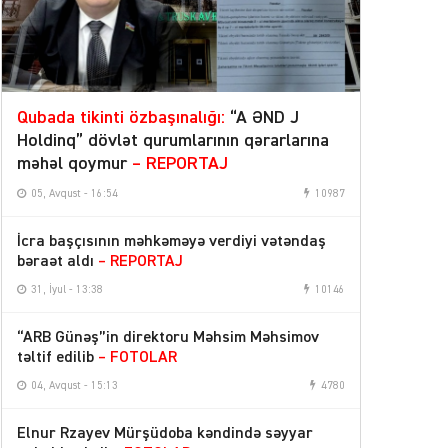
Qubada tikinti özbaşınalığı:
“A ƏND J
Holdinq” dövlət qurumlarının qərarlarına
məhəl qoymur
– REPORTAJ
05, Avqust - 16:54
10987
İcra başçısının məhkəməyə verdiyi vətəndaş
bəraət aldı
– REPORTAJ
31, İyul - 13:38
10146
“ARB Günəş”in direktoru Məhsim Məhsimov
təltif edilib
– FOTOLAR
04, Avqust - 15:13
4780
Elnur Rzayev Mürşüdoba kəndində səyyar