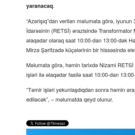
.
yaranacaq
“Azərişıq”dan verilən məlumata görə, iyunun 
İdarəsinin (RETSİ) ərazisində Transformator 
əlaqədar olaraq saat 10:00-dan 13:00-dək 
Mirzə Şərifzadə küçələrinin bir hissəsində ele
Məlumata görə, həmin tarixdə Nizami RETSİ ər
işləri ilə əlaqədar fasilə saat 10:00-dan 13:
“Təmir işləri yekunlaşdıqdan sonra həmin ərazil
ediləcək”, – məlumatda qeyd olunur.