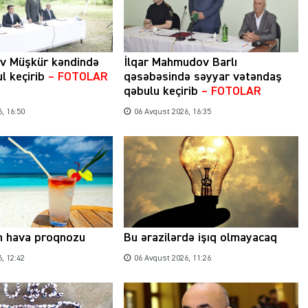
ev Müşkür kəndində
İlqar Mahmudov Barlı
l keçirib
– FOTOLAR
qəsəbəsində səyyar vətəndaş
qəbulu keçirib
– FOTOLAR
, 16:50
06 Avqust 2026, 16:35
n hava proqnozu
Bu ərazilərdə işıq olmayacaq
, 12:42
06 Avqust 2026, 11:26