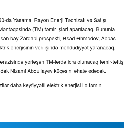
30-da Yasamal Rayon Enerji Təchizatı və Satışı
Məntəqəsində (TM) təmir işləri aparılacaq. Bununla
Həsən bəy Zərdabi prospekti, Əsəd Əhmədov, Abbas
ktrik enerjisinin verilişində məhdudiyyət yaranacaq.
azisində yerləşən TM-lərdə icra olunacaq təmir-təftiş
00-dək Nizami Abdullayev küçəsini əhatə edəcək.
ər daha keyfiyyətli elektrik enerjisi ilə təmin