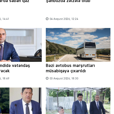
arda sabah qaz
Şahbuzda zəlzələ olub
, 14:41
04 Avqust 2026, 12:24
Şəhərsalma ili və qanunsuz tikintilər:
nəzarət mexanizmi haradadır?
01 İyun 2026, 11:28
əndidə vətəndaş
Bəzi avtobus marşrutları
rəcək
müsabiqəyə çıxarıldı
, 18:49
03 Avqust 2026, 18:30