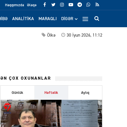
Haqqımızda
Əlaqə
IBƏ
ANALITIKA
MARAQLI
DIGƏR
Ölkə
30 İyun 2026, 11:12
ƏN ÇOX OXUNANLAR
Günlük
Həftəlik
Aylıq