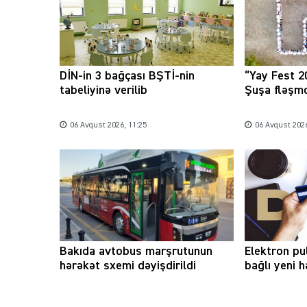
DİN-in 3 bağçası BŞTİ-nin
“Yay Fest 2
tabeliyinə verilib
Şuşa fləşmo
06 Avqust 2026, 11:25
06 Avqust 2026
Bakıda avtobus marşrutunun
Elektron pu
hərəkət sxemi dəyişdirildi
bağlı yeni 