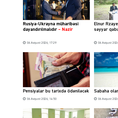
Rusiya-Ukrayna müharibəsi
Elnur Rzay
dayandırılmalıdır
– Nazir
səyyar qəbu
06 Avqust 2026, 17:29
06 Avqust 2026
Pensiyalar bu tarixdə ödəniləcək
Sabaha ola
06 Avqust 2026, 14:50
06 Avqust 2026