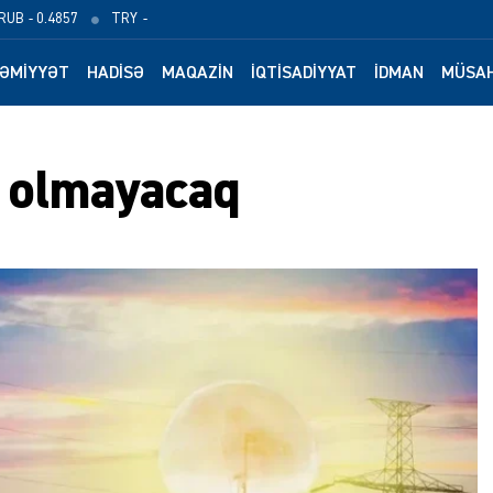
RUB
- 0.4857
TRY
-
ƏMIYYƏT
HADISƏ
MAQAZIN
İQTISADIYYAT
İDMAN
MÜSAH
q olmayacaq