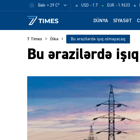
Bakı
+ 29 C°
USD
- 1.7
EUR
- 1.9633
DÜNYA
SIYASƏT
C
7 Times
Ölkə
Bu ərazilərdə işıq olmayacaq
Bu ərazilərdə işı