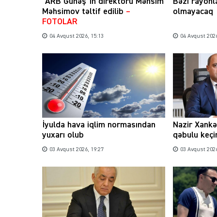
“ARB Günəş”in direktoru Məhsim
Bəzi rayonl
Məhsimov təltif edilib
–
olmayacaq
FOTOLAR
04 Avqust 2026, 15:13
04 Avqust 2026
İyulda hava iqlim normasından
Nazir Xank
yuxarı olub
qəbulu keçi
03 Avqust 2026, 19:27
03 Avqust 2026