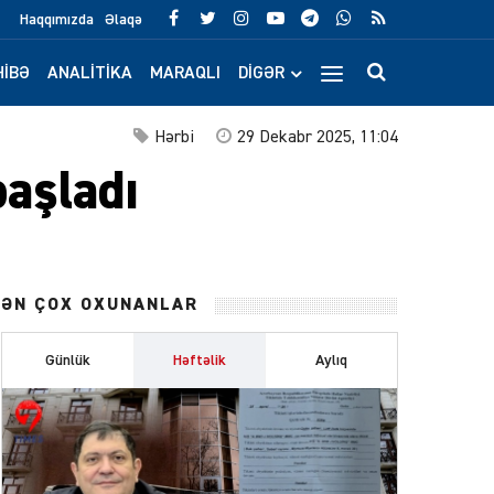
Haqqımızda
Əlaqə
IBƏ
ANALITIKA
MARAQLI
DIGƏR
Hərbi
29 Dekabr 2025, 11:04
başladı
ƏN ÇOX OXUNANLAR
Günlük
Həftəlik
Aylıq