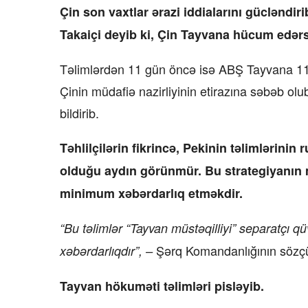
Çin son vaxtlar ərazi iddialarını gücləndi
Takaiçi deyib ki, Çin Tayvana hücum edərs
Təlimlərdən 11 gün öncə isə ABŞ Tayvana 11.1 
Çinin müdafiə nazirliyinin etirazına səbəb olub
bildirib.
Təhlilçilərin fikrincə, Pekinin təlimlərin
olduğu aydın görünmür. Bu strategiyanın 
minimum xəbərdarlıq etməkdir.
“Bu təlimlər “Tayvan müstəqilliyi” separatçı qü
Şərq Komandanlığının sözçü
xəbərdarlıqdır”, –
Tayvan hökuməti təlimləri pisləyib.