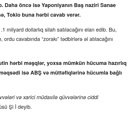
rib. Daha öncə isə Yaponiyanın Baş naziri Sanae
ə, Tokio buna hərbi cavab verər.
milyard dollarlıq silah satılacağını elan edib. Bu,
, ordu cavabında “zorakı” tədbirlərə əl atılacağını
in rutin hərbi məşqlər, yoxsa mümkün hücuma hazırlıq
məqsədi isə ABŞ və müttəfiqlərinə hücumla bağlı
vvələri və xarici müdaxilə qüvvələrinə ciddi
sü Şi İ deyib.