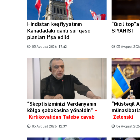
Hindistan kəşfiyyatının
“Qızıl top”
Kanadadakı qanlı sui-qəsd
SİYAHISI
planları ifşa edildi
05 Avqust 2026, 17:42
05 Avqust 2026
“Skeptisizminizi Vardanyanın
“Müstəqil A
kölgə şəbəkəsinə yönəldin”
–
münasibətl
Kırlıkovalıdan Talebə cavab
Zelenski
05 Avqust 2026, 12:37
04 Avqust 2026