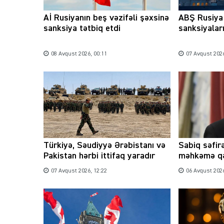
Aİ Rusiyanın beş vəzifəli şəxsinə
ABŞ Rusiya 
sanksiya tətbiq etdi
sanksiyaları
08 Avqust 2026, 00:11
07 Avqust 2026
Türkiyə, Səudiyyə Ərəbistanı və
Sabiq səfirə
Pakistan hərbi ittifaq yaradır
məhkəmə qə
07 Avqust 2026, 12:22
06 Avqust 2026