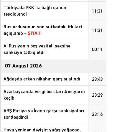
Türkiyədə PKK ilə bağlı qanun
11:31
təsdiqləndi
Rus ordusunun son sutkadakı itkiləri
11:31
açıqlanıb
–
SİYAHI
Aİ Rusiyanın beş vəzifəli şəxsinə
00:11
sanksiya tətbiq etdi
07 Avqust 2026
Ağdaşda erkən nikahın qarşısı alındı
23:43
Azərbaycanda vergi borcları 4 milyardı
23:29
keçib
ABŞ Rusiya və İrana qarşı sanksiyaları
23:16
sərtləşdirdi
Hava yenidən dəyişir: yağış yağacaq,