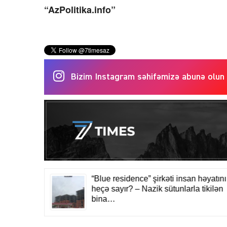
“AzPolitika.info”
Bizim Instagram səhifəmizə abunə olun