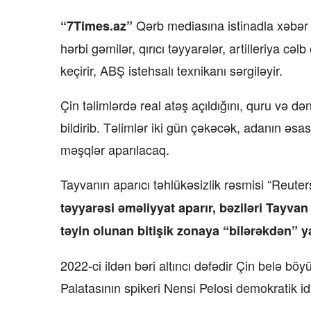
Qərb mediasına istinadla xəbər ve
“7Times.az”
hərbi gəmilər, qırıcı təyyarələr, artilleriya
keçirir, ABŞ istehsalı texnikanı sərgiləyir.
Çin təlimlərdə real atəş açıldığını, quru və d
bildirib. Təlimlər iki gün çəkəcək, adanın əs
məşqlər aparılacaq.
Tayvanın aparıcı təhlükəsizlik rəsmisi “Reuter
təyyarəsi əməliyyat aparır, bəziləri Tayvan
təyin olunan bitişik zonaya “bilərəkdən” ya
2022-ci ildən bəri altıncı dəfədir Çin belə b
Palatasının spikeri Nensi Pelosi demokratik i