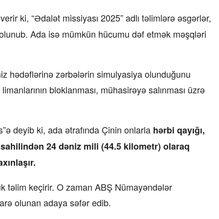
rir ki, “Ədalət missiyası 2025” adlı təlimlərə əsgərlər,
 cəlb olunub. Ada isə mümkün hücumu dəf etmək məşqləri
əniz hədəflərinə zərbələrin simulyasiya olunduğunu
as limanlarının bloklanması, mühasirəyə salınması üzrə
s”ə deyib ki, ada ətrafında Çinin onlarla
hərbi qayığı,
 sahilindən 24 dəniz mili (44.5 kilometr) olaraq
xınlaşır.
öyük təlim keçirir. O zaman ABŞ Nümayəndələr
darə olunan adaya səfər edib.