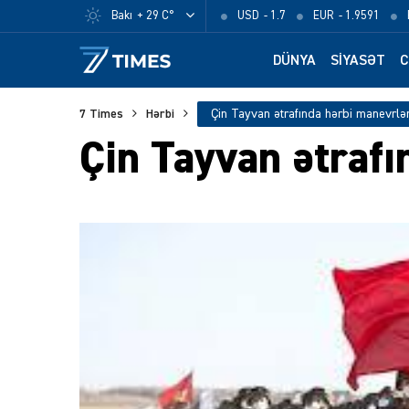
Bakı
+ 29 C°
USD
- 1.7
EUR
- 1.9591
DÜNYA
SIYASƏT
C
7 Times
Hərbi
Çin Tayvan ətrafında hərbi manevrlə
Çin Tayvan ətrafı