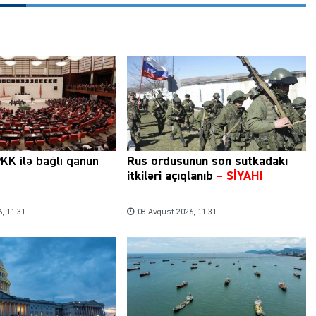
KK ilə bağlı qanun
Rus ordusunun son sutkadakı
itkiləri açıqlanıb
–
SİYAHI
, 11:31
08 Avqust 2026, 11:31