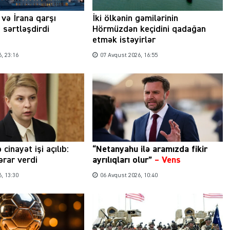
və İrana qarşı
İki ölkənin gəmilərinin
 sərtləşdirdi
Hörmüzdən keçidini qadağan
etmək istəyirlər
, 23:16
07 Avqust 2026, 16:55
 cinayət işi açılıb:
“Netanyahu ilə aramızda fikir
rar verdi
ayrılıqları olur”
–
Vens
, 13:30
06 Avqust 2026, 10:40