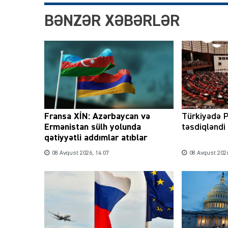
BƏNZƏR XƏBƏRLƏR
Fransa XİN: Azərbaycan və
Türkiyədə P
Ermənistan sülh yolunda
təsdiqləndi
qətiyyətli addımlar atıblar
08 Avqust 2026, 14:07
08 Avqust 2026