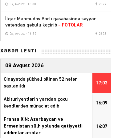
07, Avqust - 13:30
2677
İlqar Mahmudov Barlı qəsəbəsində səyyar
vətəndaş qəbulu keçirib
– FOTOLAR
06, Avqust - 16:35
2653
XƏBƏR LENTİ
08 Avqust 2026
Cinayətdə şübhəli bilinən 52 nəfər
17:03
saxlanıldı
Abituriyentlərin yarıdan çoxu
16:09
kəndlərdən müraciət edib
Fransa XİN: Azərbaycan və
Ermənistan sülh yolunda qətiyyətli
14:07
addımlar atıblar