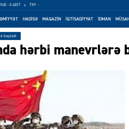
RUB
- 0.4857
TRY
-
ƏMIYYƏT
HADISƏ
MAQAZIN
İQTISADIYYAT
İDMAN
MÜSAH
rə başladı
nda hərbi manevrlərə 