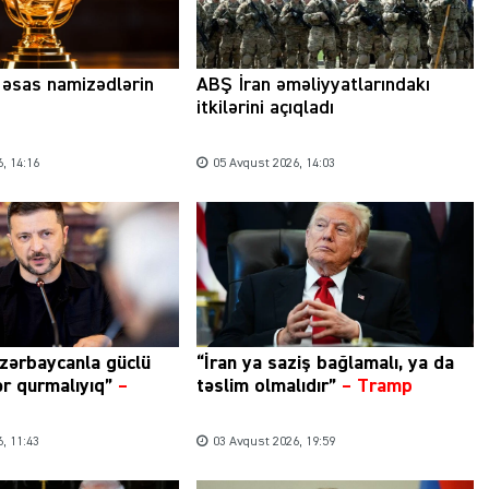
a əsas namizədlərin
ABŞ İran əməliyyatlarındakı
Şəhərsalma ili və qanunsuz tikintilər:
itkilərini açıqladı
nəzarət mexanizmi haradadır?
, 14:16
05 Avqust 2026, 14:03
01 İyun 2026, 11:28
zərbaycanla güclü
“İran ya saziş bağlamalı, ya da
ər qurmalıyıq”
–
təslim olmalıdır”
–
Tramp
, 11:43
03 Avqust 2026, 19:59