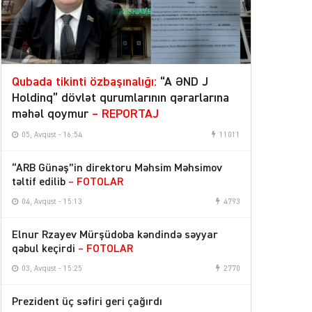
Qubada tikinti özbaşınalığı:
“A ƏND J
Holdinq” dövlət qurumlarının qərarlarına
məhəl qoymur
– REPORTAJ
05, Avqust - 16:54
11011
“ARB Günəş”in direktoru Məhsim Məhsimov
təltif edilib
– FOTOLAR
04, Avqust - 15:13
4793
Elnur Rzayev Mürşüdoba kəndində səyyar
qəbul keçirdi
– FOTOLAR
03, Avqust - 15:25
2770
Prezident üç səfiri geri çağırdı