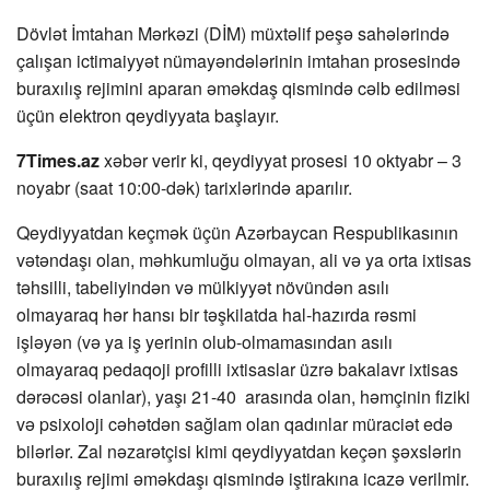
Dövlət İmtahan Mərkəzi (DİM) müxtəlif peşə sahələrində
çalışan ictimaiyyət nümayəndələrinin imtahan prosesində
buraxılış rejimini aparan əməkdaş qismində cəlb edilməsi
üçün elektron qeydiyyata başlayır.
7Times.az
xəbər verir ki, qeydiyyat prosesi 10 oktyabr – 3
noyabr (saat 10:00-dək) tarixlərində aparılır.
Qeydiyyatdan keçmək üçün Azərbaycan Respublikasının
vətəndaşı olan, məhkumluğu olmayan, ali və ya orta ixtisas
təhsilli, tabeliyindən və mülkiyyət növündən asılı
olmayaraq hər hansı bir təşkilatda hal-hazırda rəsmi
işləyən (və ya iş yerinin olub-olmamasından asılı
olmayaraq pedaqoji profilli ixtisaslar üzrə bakalavr ixtisas
dərəcəsi olanlar), yaşı 21-40 arasında olan, həmçinin fiziki
və psixoloji cəhətdən sağlam olan qadınlar müraciət edə
bilərlər. Zal nəzarətçisi kimi qeydiyyatdan keçən şəxslərin
buraxılış rejimi əməkdaşı qismində iştirakına icazə verilmir.