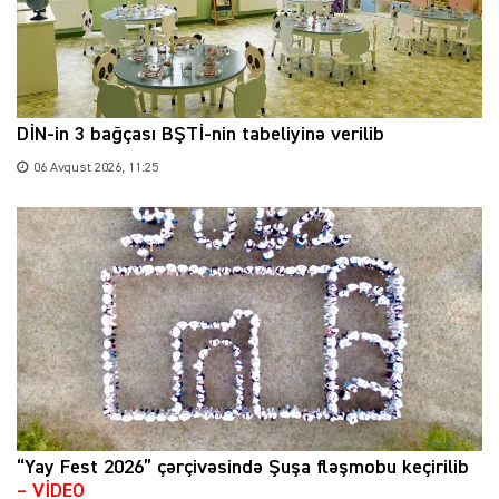
DİN-in 3 bağçası BŞTİ-nin tabeliyinə verilib
06 Avqust 2026, 11:25
“Yay Fest 2026” çərçivəsində Şuşa fləşmobu keçirilib
– VİDEO