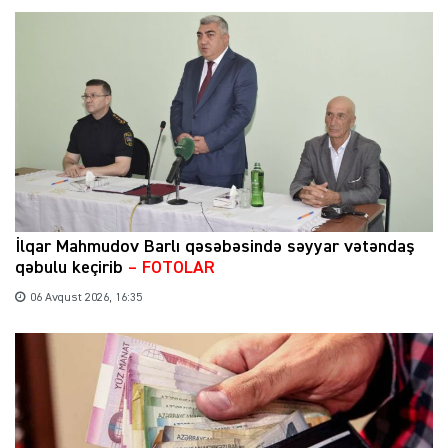
İlqar Mahmudov Barlı qəsəbəsində səyyar vətəndaş
qəbulu keçirib
– FOTOLAR
06 Avqust 2026, 16:35