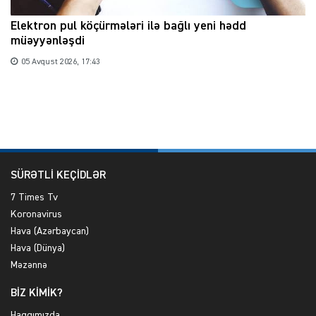
Elektron pul köçürmələri ilə bağlı yeni hədd
müəyyənləşdi
05 Avqust 2026, 17:43
SÜRƏTLİ KEÇİDLƏR
7 Times Tv
Koronavirus
Hava (Azərbaycan)
Hava (Dünya)
Məzənnə
BİZ KİMİK?
Haqqımızda