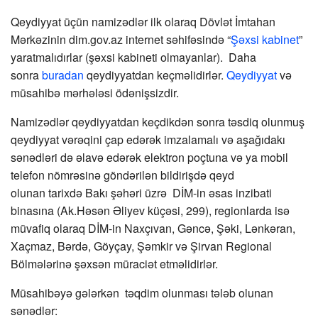
Qeydiyyat üçün namizədlər ilk olaraq Dövlət İmtahan
Mərkəzinin dim.gov.az internet səhifəsində “
Şəxsi kabinet
”
yaratmalıdırlar (şəxsi kabineti olmayanlar). Daha
sonra
buradan
qeydiyyatdan keçməlidirlər.
Qeydiyyat
və
müsahibə mərhələsi ödənişsizdir.
Namizədlər qeydiyyatdan keçdikdən sonra təsdiq olunmuş
qeydiyyat vərəqini çap edərək imzalamalı və aşağıdakı
sənədləri də əlavə edərək elektron poçtuna və ya mobil
telefon nömrəsinə göndərilən bildirişdə qeyd
olunan tarixdə Bakı şəhəri üzrə DİM-in əsas inzibati
binasına (Ak.Həsən Əliyev küçəsi, 299), regionlarda isə
müvafiq olaraq DİM-in Naxçıvan, Gəncə, Şəki, Lənkəran,
Xaçmaz, Bərdə, Göyçay, Şəmkir və Şirvan Regional
Bölmələrinə şəxsən müraciət etməlidirlər.
Müsahibəyə gələrkən təqdim olunması tələb olunan
sənədlər: