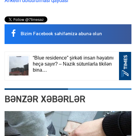
Anketin doldurulması qaydası
Bizim Facebook səhifəmizə abunə olun
BƏNZƏR XƏBƏRLƏR