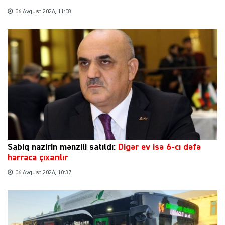
06 Avqust 2026, 11:08
Sabiq nazirin mənzili satıldı:
Digər ev isə 6-cı dəfə
hərraca çıxarılır
06 Avqust 2026, 10:37