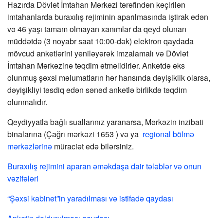
Hazırda Dövlət İmtahan Mərkəzi tərəfindən keçirilən
imtahanlarda buraxılış rejiminin aparılmasında iştirak edən
və 46 yaşı tamam olmayan xanımlar da qeyd olunan
müddətdə (3 noyabr saat 10:00-dək) elektron qaydada
mövcud anketlərini yeniləyərək imzalamalı və Dövlət
İmtahan Mərkəzinə təqdim etməlidirlər. Anketdə əks
olunmuş şəxsi məlumatların hər hansında dəyişiklik olarsa,
dəyişikliyi təsdiq edən sənəd anketlə birlikdə təqdim
olunmalıdır.
Qeydiyyatla bağlı suallarınız yaranarsa, Mərkəzin inzibati
binalarına (Çağrı mərkəzi 1653 ) və ya
regional bölmə
mərkəzlərinə
müraciət edə bilərsiniz.
Buraxılış rejimini aparan əməkdaşa dair tələblər və onun
vəzifələri
“Şəxsi kabinet”in yaradılması və istifadə qaydas
ı