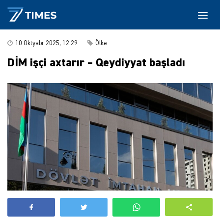
10 Oktyabr 2025, 12:29
Ölkə
DİM işçi axtarır – Qeydiyyat başladı