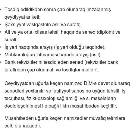
Təsdiq edildikdən sonra çap olunaraq imzalanmış
qeydiyyat anketi;
Şəxsiyyət vəsiqəsinin əsli və surəti;
Ali və ya orta ixtisas təhsil haqqında sənəd (diplom) və
surəti;
İş yeri haqqında arayış (İş yeri olduğu təqdirdə);
Məhkumluğun olmaması barədə arayış (əsli);
Bank rekvizitlərini təsdiq edən sənəd (rekvizitlər bank
tərəfindən çap olunmalı və təsdiqlənməlidir).
Qeydiyyatdan uğurla keçən namizəd DİM-ə dəvət olunaraq
sənədləri yoxlanılır və fəaliyyət sahəsinə uyğun təhsili, iş
təcrübəsi, fiziki-psixoloji sağlamlığı və s. məsələlərin
dəqiqləşdirilməsi ilə bağlı ilkin müsahibədən keçirilir.
Müsahibədən uğurla keçən namizədlər müvafiq təlimlərə
cəlb olunacaqdır.