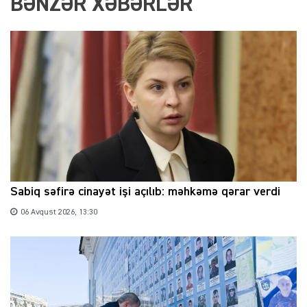
BƏNZƏR XƏBƏRLƏR
Sabiq səfirə cinayət işi açılıb: məhkəmə qərar verdi
06 Avqust 2026, 13:30