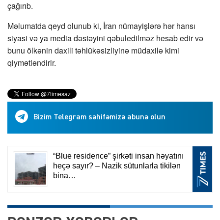
çağırıb.
Məlumatda qeyd olunub ki, İran nümayişlərə hər hansı
siyasi və ya media dəstəyini qəbuledilməz hesab edir və
bunu ölkənin daxili təhlükəsizliyinə müdaxilə kimi
qiymətləndirir.
Bizim Telegram səhifəmizə abunə olun