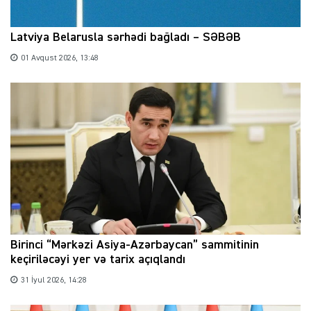
Latviya Belarusla sərhədi bağladı – SƏBƏB
01 Avqust 2026, 13:48
Birinci “Mərkəzi Asiya-Azərbaycan” sammitinin
keçiriləcəyi yer və tarix açıqlandı
31 İyul 2026, 14:28