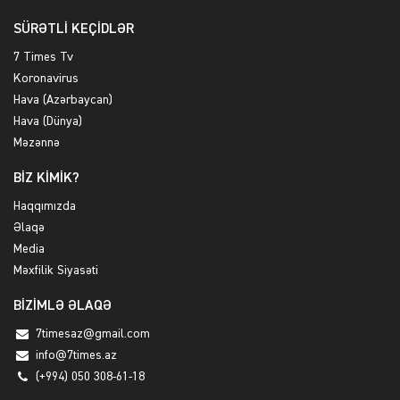
SÜRƏTLİ KEÇİDLƏR
7 Times Tv
Koronavirus
Hava (Azərbaycan)
Hava (Dünya)
Məzənnə
BİZ KİMİK?
Haqqımızda
Əlaqə
Media
Məxfilik Siyasəti
BİZİMLƏ ƏLAQƏ
7timesaz@gmail.com
info@7times.az
(+994) 050 308-61-18