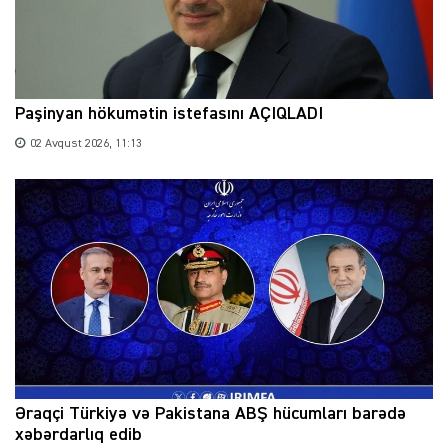
Paşinyan hökumətin istefasını AÇIQLADI
02 Avqust 2026, 11:13
Əraqçi Türkiyə və Pakistana ABŞ hücumları barədə
xəbərdarlıq edib