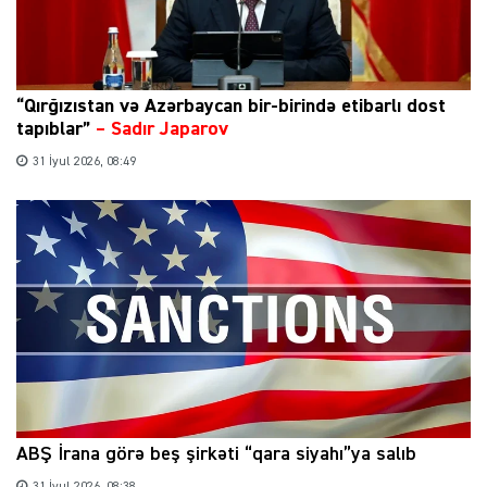
“Qırğızıstan və Azərbaycan bir-birində etibarlı dost
tapıblar”
–
Sadır Japarov
31 İyul 2026, 08:49
ABŞ İrana görə beş şirkəti “qara siyahı”ya salıb
31 İyul 2026, 08:38