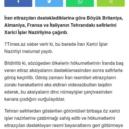
İran etirazçıları dəstəklədiklərinə görə Böyük Britaniya,
Almaniya, Fransa və İtaliyanın Tehrandakı səfirlərini
Xarici İşlər Nazirliyinə çağırıb
.
7Times.az xəbər verir ki, bu barədə İran Xarici İşlər
Nazirliyi məlumat yayıb.
Bildirilib ki, sözügedən ölkələrin hökumətlərinin İranda baş
verən etiraz aksiyalarını dəstəkləməsindən sonra səfirlərlə
görüş keçirilib. Görüş zamanı İran rəsmiləri etirazçıların
zorakı hərəkətlərini əks etdirən videosübutları təqdim
edərək, bu aksiyaların dinc nümayişlər çərçivəsindən
kənara çıxdığını vurğulayıblar.
Tehran səfirlərdən göstərilən görüntüləri birbaşa öz xarici
işlər nazirlərinə çatdırmağı xahiş edib və hökumətlərini
etirazçıları dəstəkləyən rəsmi bəyanatlarını geri götürməyə