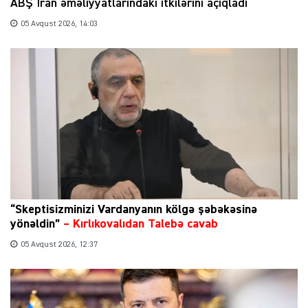
ABŞ İran əməliyyatlarındakı itkilərini açıqladı
05 Avqust 2026, 14:03
“Skeptisizminizi Vardanyanın kölgə şəbəkəsinə
yönəldin”
–
Kırlıkovalıdan Talebə cavab
05 Avqust 2026, 12:37