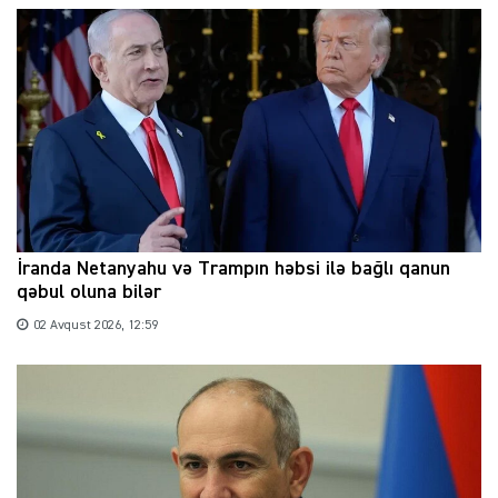
İranda Netanyahu və Trampın həbsi ilə bağlı qanun
qəbul oluna bilər
02 Avqust 2026, 12:59