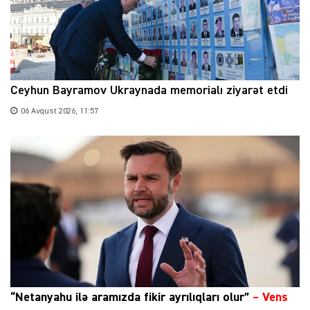
Ceyhun Bayramov Ukraynada memorialı ziyarət etdi
06 Avqust 2026, 11:57
“Netanyahu ilə aramızda fikir ayrılıqları olur”
–
Vens