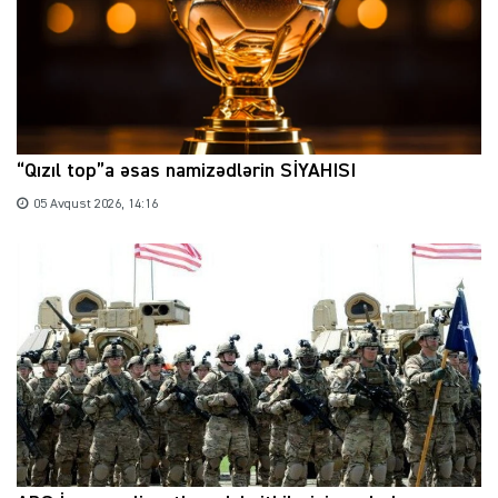
“Qızıl top”a əsas namizədlərin SİYAHISI
05 Avqust 2026, 14:16