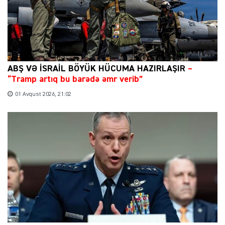
ABŞ VƏ İSRAİL BÖYÜK HÜCUMA HAZIRLAŞIR
–
“Tramp artıq bu barədə əmr verib”
01 Avqust 2026, 21:02