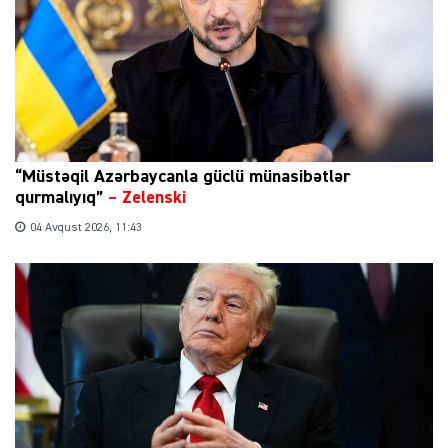
“Müstəqil Azərbaycanla güclü münasibətlər
qurmalıyıq”
–
Zelenski
04 Avqust 2026, 11:43