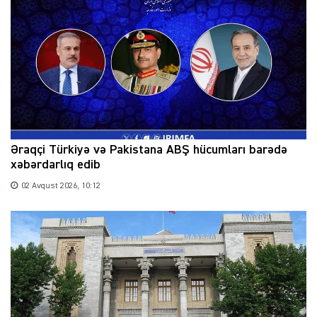
Əraqçi Türkiyə və Pakistana ABŞ hücumları barədə
xəbərdarlıq edib
02 Avqust 2026, 10:12