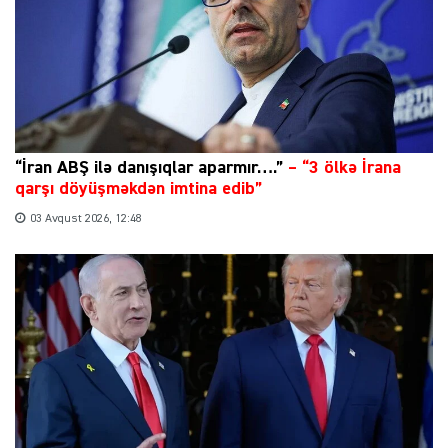
“İran ABŞ ilə danışıqlar aparmır….”
–
“3 ölkə İrana
qarşı döyüşməkdən imtina edib”
03 Avqust 2026, 12:48