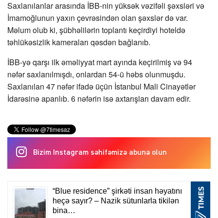
Saxlanılanlar arasında İBB-nin yüksək vəzifəli şəxsləri və
İmamoğlunun yaxın çevrəsindən olan şəxslər də var.
Məlum olub ki, şübhəlilərin toplantı keçirdiyi hoteldə
təhlükəsizlik kameraları qəsdən bağlanıb.
İBB-yə qarşı ilk əməliyyat mart ayında keçirilmiş və 94
nəfər saxlanılmışdı, onlardan 54-ü həbs olunmuşdu.
Saxlanılan 47 nəfər ifadə üçün İstanbul Mali Cinayətlər
İdarəsinə aparılıb. 6 nəfərin isə axtarışları davam edir.
Bizim Instagram səhifəmizə abunə olun