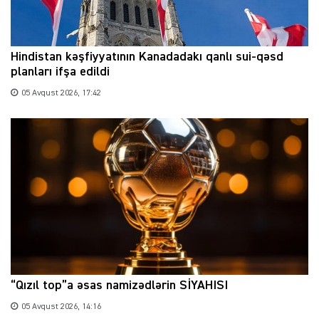
Hindistan kəşfiyyatının Kanadadakı qanlı sui-qəsd
planları ifşa edildi
05 Avqust 2026, 17:42
“Qızıl top”a əsas namizədlərin SİYAHISI
05 Avqust 2026, 14:16