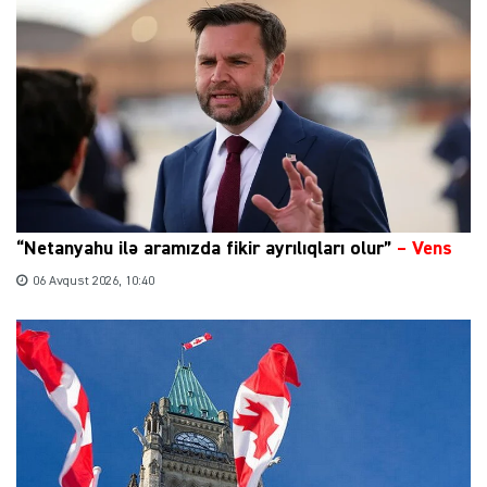
“Netanyahu ilə aramızda fikir ayrılıqları olur”
–
Vens
06 Avqust 2026, 10:40