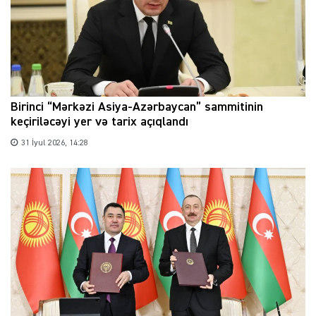
Birinci “Mərkəzi Asiya-Azərbaycan” sammitinin
keçiriləcəyi yer və tarix açıqlandı
31 İyul 2026, 14:28