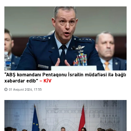
“ABŞ komandanı Pentaqonu İsrailin müdafiəsi ilə bağlı
xəbərdar edib”
–
KİV
01 Avqust 2026, 17:55