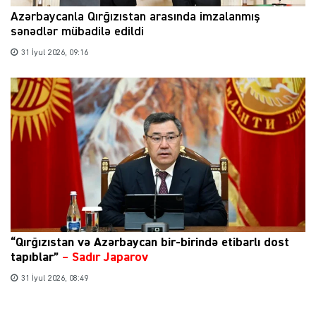
Azərbaycanla Qırğızıstan arasında imzalanmış
sənədlər mübadilə edildi
31 İyul 2026, 09:16
“Qırğızıstan və Azərbaycan bir-birində etibarlı dost
tapıblar”
–
Sadır Japarov
31 İyul 2026, 08:49