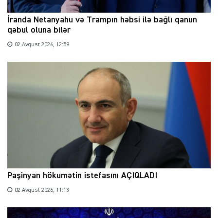
İranda Netanyahu və Trampın həbsi ilə bağlı qanun
qəbul oluna bilər
02 Avqust 2026, 12:59
Paşinyan hökumətin istefasını AÇIQLADI
02 Avqust 2026, 11:13