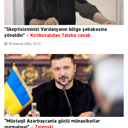
“Skeptisizminizi Vardanyanın kölgə şəbəkəsinə
yönəldin”
–
Kırlıkovalıdan Talebə cavab
05 Avqust 2026, 12:37
“Müstəqil Azərbaycanla güclü münasibətlər
qurmalıyıq”
–
Zelenski