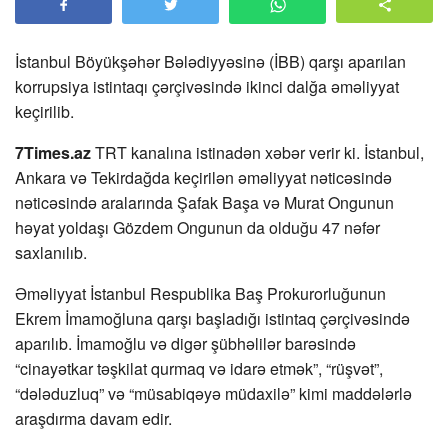
İstanbul Böyükşəhər Bələdiyyəsinə (İBB) qarşı aparılan
korrupsiya istintaqı çərçivəsində ikinci dalğa əməliyyat
keçirilib.
7Times.az
TRT kanalına istinadən xəbər verir ki. İstanbul,
Ankara və Tekirdağda keçirilən əməliyyat nəticəsində
nəticəsində aralarında Şafak Başa və Murat Ongunun
həyat yoldaşı Gözdem Ongunun da olduğu 47 nəfər
saxlanılıb.
Əməliyyat İstanbul Respublika Baş Prokurorluğunun
Ekrem İmamoğluna qarşı başladığı istintaq çərçivəsində
aparılıb. İmamoğlu və digər şübhəlilər barəsində
“cinayətkar təşkilat qurmaq və idarə etmək”, “rüşvət”,
“dələduzluq” və “müsabiqəyə müdaxilə” kimi maddələrlə
araşdırma davam edir.