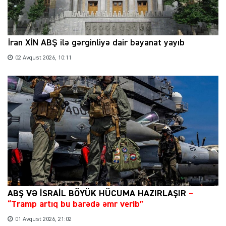
İran XİN ABŞ ilə gərginliyə dair bəyanat yayıb
02 Avqust 2026, 10:11
ABŞ VƏ İSRAİL BÖYÜK HÜCUMA HAZIRLAŞIR
–
“Tramp artıq bu barədə əmr verib”
01 Avqust 2026, 21:02